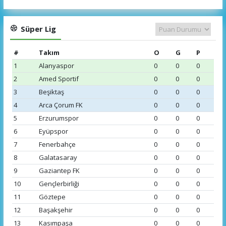
Süper Lig
#
Takım
O
G
P
1
Alanyaspor
0
0
0
2
Amed Sportif
0
0
0
3
Beşiktaş
0
0
0
4
Arca Çorum FK
0
0
0
5
Erzurumspor
0
0
0
6
Eyüpspor
0
0
0
7
Fenerbahçe
0
0
0
8
Galatasaray
0
0
0
9
Gaziantep FK
0
0
0
10
Gençlerbirliği
0
0
0
11
Göztepe
0
0
0
12
Başakşehir
0
0
0
13
Kasımpaşa
0
0
0