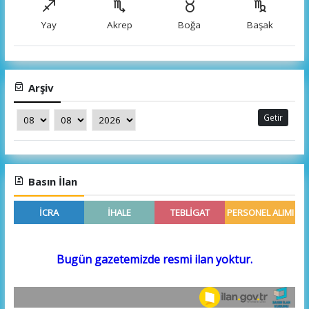
Yay
Akrep
Boğa
Başak
Arşiv
Getir
Basın İlan