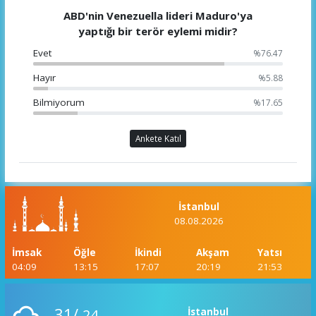
ABD'nin Venezuella lideri Maduro'ya
yaptığı bir terör eylemi midir?
Evet
%76.47
Hayır
%5.88
Bilmiyorum
%17.65
Ankete Katıl
İstanbul
08.08.2026
İmsak
Öğle
İkindi
Akşam
Yatsı
04:09
13:15
17:07
20:19
21:53
31/
24
İstanbul