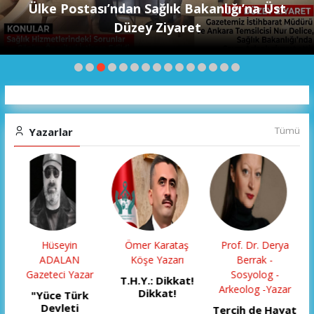
El Yapımı Teleskoplarla Uzayın Derinliklerini
Keşfediyorlar
Tümü
Yazarlar
Ömer Karataş
Prof. Dr. Derya
Gökalp Şentürk
Köşe Yazarı
Berrak -
BUGÜN BENİM
Sosyolog -
DOĞUM
T.H.Y.: Dikkat!
Arkeolog -Yazar
GÜNÜM…
Dikkat!
U
Tercih de Hayat