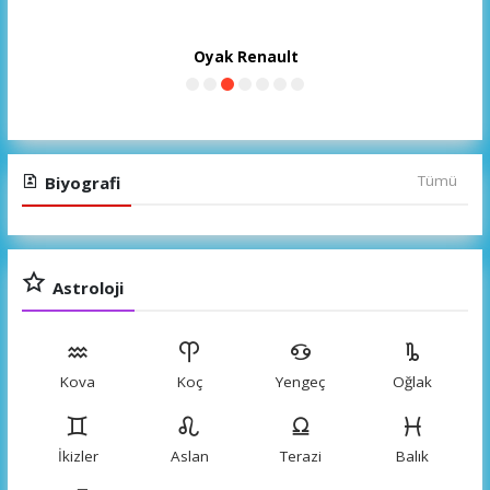
Toyota
Tümü
Biyografi
Astroloji
Kova
Koç
Yengeç
Oğlak
İkizler
Aslan
Terazi
Balık