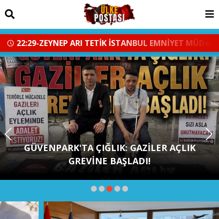
15:55-Levent CANDAN'dan Prof. Dr. Mehmet SARIBIY
Havanur ile Çağatay Han ömür boyu
mutluluğa "Evet" dedi