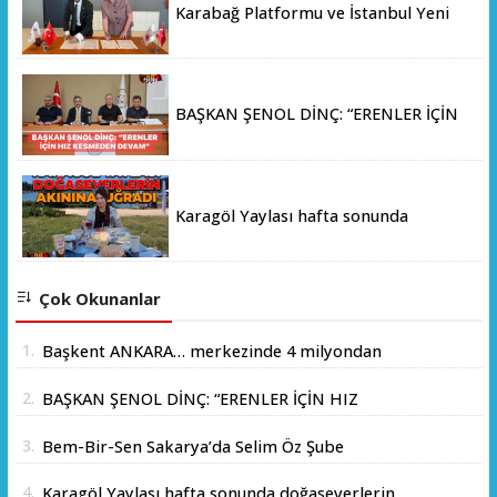
Karabağ Platformu ve İstanbul Yeni
Yüzyıl Üniversitesi Arasında Stratejik
İş Birliği Memorandumu İmzalandı
BAŞKAN ŞENOL DİNÇ: “ERENLER İÇİN
HIZ KESMEDEN DEVAM”
Karagöl Yaylası hafta sonunda
doğaseverlerin akınına uğradı
Çok Okunanlar
1.
Başkent ANKARA… merkezinde 4 milyondan
fazla insanın yaşadığı yer.
2.
BAŞKAN ŞENOL DİNÇ: “ERENLER İÇİN HIZ
KESMEDEN DEVAM”
3.
Bem-Bir-Sen Sakarya’da Selim Öz Şube
Başkanlığına Adaylığını Açıkladı
4.
Karagöl Yaylası hafta sonunda doğaseverlerin