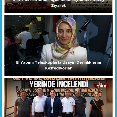
Ziyaret
El Yapımı Teleskoplarla Uzayın Derinliklerini
Keşfediyorlar