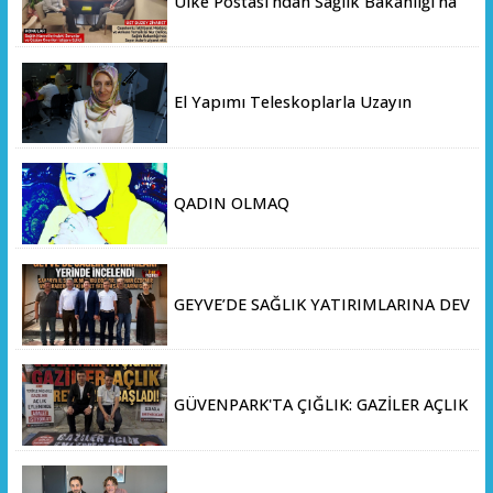
Ülke Postası’ndan Sağlık Bakanlığı’na
Üst Düzey Ziyaret
El Yapımı Teleskoplarla Uzayın
Derinliklerini Keşfediyorlar
QADIN OLMAQ
GEYVE’DE SAĞLIK YATIRIMLARINA DEV
ADIM: İL SAĞLIK MÜDÜRÜ DOÇ. DR.
KAYHAN ÖZDEMİR VE SAHA HEYETİ
YERİNDE İNCELEMEDE BULUNDU
GÜVENPARK'TA ÇIĞLIK: GAZİLER AÇLIK
GREVİNE BAŞLADI!