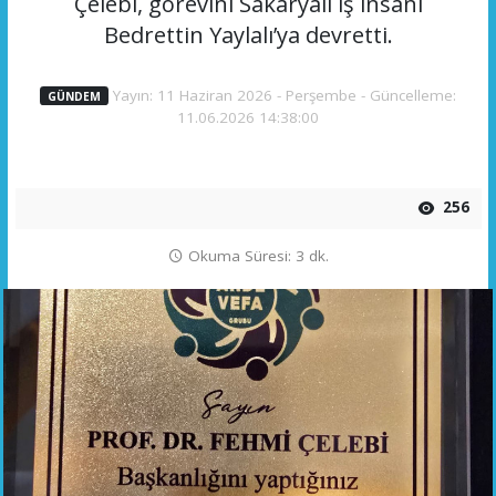
Çelebi, görevini Sakaryalı iş insanı
Bedrettin Yaylalı’ya devretti.
Yayın: 11 Haziran 2026 - Perşembe - Güncelleme:
GÜNDEM
11.06.2026 14:38:00
256
Okuma Süresi: 3 dk.