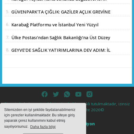
akınına uğradı
5.
GÜVENPARK'TA ÇIĞLIK: GAZİLER AÇLIK GREVİNE
BAŞLADI!
6.
Karabağ Platformu ve İstanbul Yeni Yüzyıl
Üniversitesi Arasında Stratejik İş Birliği
7.
Ülke Postası’ndan Sağlık Bakanlığı’na Üst Düzey
Memorandumu İmzalandı
Ziyaret
8.
GEYVE’DE SAĞLIK YATIRIMLARINA DEV ADIM: İL
SAĞLIK MÜDÜRÜ DOÇ. DR. KAYHAN ÖZDEMİR
VE SAHA HEYETİ YERİNDE İNCELEMEDE
BULUNDU
Sitemizde bulunan içeriklerin tüm hakları saklı tutulmaktadır, izinsiz
içerikler kullanılamaz. Copyright 2020©
Sitemizden en iyi şekilde faydalanabilmeniz
için çerezler kullanılmaktadır. Bu siteye giriş
yaparak çerez kullanımını kabul etmiş
Haber Yazılımı:
Web Aksiyon
sayılıyorsunuz.
Daha fazla bilgi
haber yazılımı
haber paketi
haber scripti
haber yazılım
haber