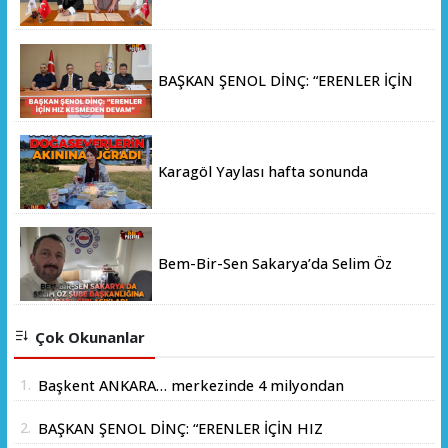
Yüzyıl Üniversitesi Arasında Stratejik
İş Birliği Memorandumu İmzalandı
BAŞKAN ŞENOL DİNÇ: “ERENLER İÇİN
HIZ KESMEDEN DEVAM”
Karagöl Yaylası hafta sonunda
doğaseverlerin akınına uğradı
Bem-Bir-Sen Sakarya’da Selim Öz
Şube Başkanlığına Adaylığını Açıkladı
Çok Okunanlar
1.
Başkent ANKARA… merkezinde 4 milyondan
fazla insanın yaşadığı yer.
2.
BAŞKAN ŞENOL DİNÇ: “ERENLER İÇİN HIZ