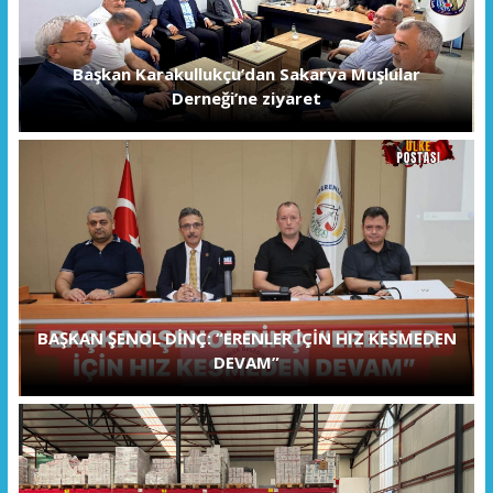
Başkan Karakullukçu’dan Sakarya Muşlular
Derneği’ne ziyaret
BAŞKAN ŞENOL DİNÇ: “ERENLER İÇİN HIZ KESMEDEN
DEVAM”