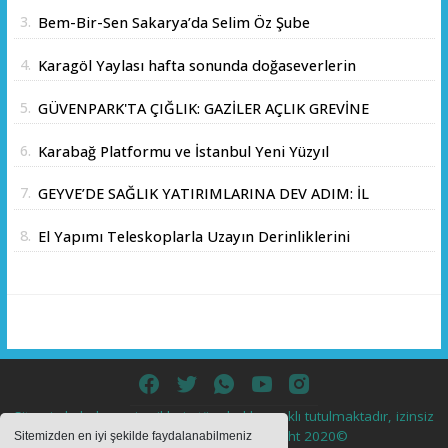
KESMEDEN DEVAM”
3.
Bem-Bir-Sen Sakarya’da Selim Öz Şube
Başkanlığına Adaylığını Açıkladı
4.
Karagöl Yaylası hafta sonunda doğaseverlerin
akınına uğradı
5.
GÜVENPARK'TA ÇIĞLIK: GAZİLER AÇLIK GREVİNE
BAŞLADI!
6.
Karabağ Platformu ve İstanbul Yeni Yüzyıl
Üniversitesi Arasında Stratejik İş Birliği
7.
GEYVE’DE SAĞLIK YATIRIMLARINA DEV ADIM: İL
Memorandumu İmzalandı
SAĞLIK MÜDÜRÜ DOÇ. DR. KAYHAN ÖZDEMİR
8.
El Yapımı Teleskoplarla Uzayın Derinliklerini
VE SAHA HEYETİ YERİNDE İNCELEMEDE
Keşfediyorlar
BULUNDU
Sitemizde bulunan içeriklerin tüm hakları saklı tutulmaktadır, izinsiz
içerikler kullanılamaz. Copyright 2020©
Sitemizden en iyi şekilde faydalanabilmeniz