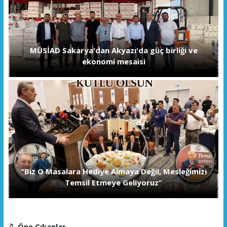
MÜSİAD Sakarya'dan Akyazı'da güç birliği ve
ekonomi mesaisi
“Biz O Masalara Hediye Almaya Değil, Mesleğimizi
Temsil Etmeye Geliyoruz”
Öne Çıkanlar