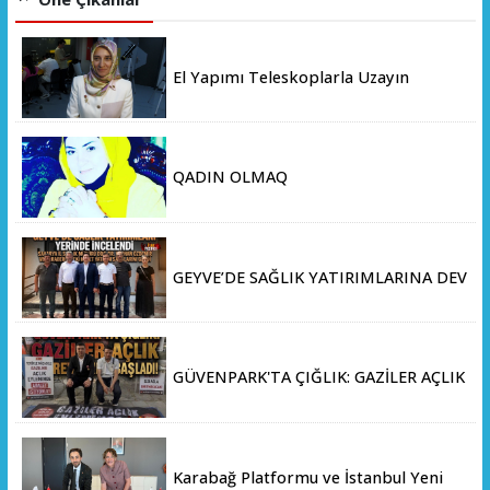
El Yapımı Teleskoplarla Uzayın
Derinliklerini Keşfediyorlar
QADIN OLMAQ
GEYVE’DE SAĞLIK YATIRIMLARINA DEV
ADIM: İL SAĞLIK MÜDÜRÜ DOÇ. DR.
KAYHAN ÖZDEMİR VE SAHA HEYETİ
YERİNDE İNCELEMEDE BULUNDU
GÜVENPARK'TA ÇIĞLIK: GAZİLER AÇLIK
GREVİNE BAŞLADI!
Karabağ Platformu ve İstanbul Yeni