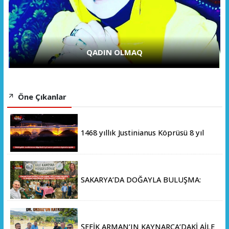
QADIN OLMAQ
Öne Çıkanlar
1468 yıllık Justinianus Köprüsü 8 yıl
sonra yeniden ziyarete açıldı
SAKARYA’DA DOĞAYLA BULUŞMA:
MİLLİ PARKLAR’DAN İL ORMANI’NDA
ÖRNEK "AİLE KAMPI" ETKİNLİĞİ
ŞEFİK ARMAN’IN KAYNARCA’DAKİ AİLE