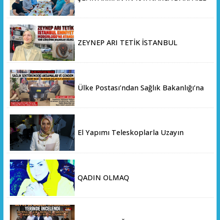
ÇİFTLİĞİNDE DOSTLAR SOFRASI
ZEYNEP ARI TETİK İSTANBUL
EMNİYET MÜDÜRLÜĞÜ’NE ATANDI
Ülke Postası’ndan Sağlık Bakanlığı’na
Üst Düzey Ziyaret
El Yapımı Teleskoplarla Uzayın
Derinliklerini Keşfediyorlar
QADIN OLMAQ