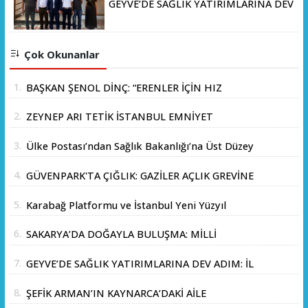
GEYVE’DE SAĞLIK YATIRIMLARINA DEV
ADIM: İL SAĞLIK MÜDÜRÜ DOÇ. DR.
KAYHAN ÖZDEMİR VE SAHA HEYETİ
YERİNDE İNCELEMEDE BULUNDU
Çok Okunanlar
1.
BAŞKAN ŞENOL DİNÇ: “ERENLER İÇİN HIZ
KESMEDEN DEVAM”
2.
ZEYNEP ARI TETİK İSTANBUL EMNİYET
MÜDÜRLÜĞÜ’NE ATANDI
3.
Ülke Postası’ndan Sağlık Bakanlığı’na Üst Düzey
Ziyaret
4.
GÜVENPARK'TA ÇIĞLIK: GAZİLER AÇLIK GREVİNE
BAŞLADI!
5.
Karabağ Platformu ve İstanbul Yeni Yüzyıl
Üniversitesi Arasında Stratejik İş Birliği
6.
SAKARYA’DA DOĞAYLA BULUŞMA: MİLLİ
Memorandumu İmzalandı
PARKLAR’DAN İL ORMANI’NDA ÖRNEK "AİLE
7.
GEYVE’DE SAĞLIK YATIRIMLARINA DEV ADIM: İL
KAMPI" ETKİNLİĞİ
SAĞLIK MÜDÜRÜ DOÇ. DR. KAYHAN ÖZDEMİR
8.
ŞEFİK ARMAN’IN KAYNARCA’DAKİ AİLE
VE SAHA HEYETİ YERİNDE İNCELEMEDE