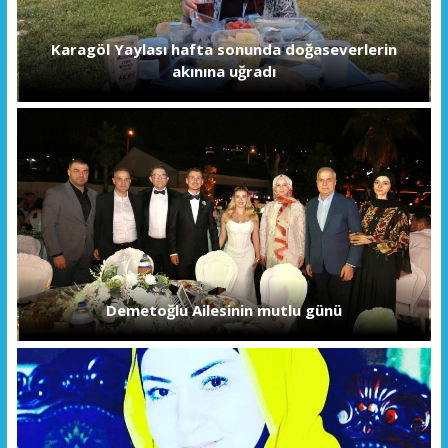
Karagöl Yaylası hafta sonunda doğaseverlerin
akınına uğradı
Demetoğlu Ailesinin mutlu günü