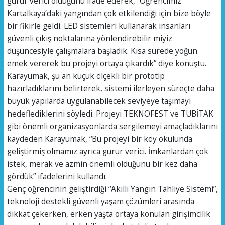
gurur verici olduğunu ifade ederek, “Öğrencimiz
Kartalkaya’daki yangından çok etkilendiği için bize böyle
bir fikirle geldi. LED sistemleri kullanarak insanları
güvenli çıkış noktalarına yönlendirebilir miyiz
düşüncesiyle çalışmalara başladık. Kısa sürede yoğun
emek vererek bu projeyi ortaya çıkardık” diye konuştu.
Karayumak, şu an küçük ölçekli bir prototip
hazırladıklarını belirterek, sistemi ilerleyen süreçte daha
büyük yapılarda uygulanabilecek seviyeye taşımayı
hedeflediklerini söyledi. Projeyi TEKNOFEST ve TÜBİTAK
gibi önemli organizasyonlarda sergilemeyi amaçladıklarını
kaydeden Karayumak, “Bu projeyi bir köy okulunda
geliştirmiş olmamız ayrıca gurur verici. İmkanlardan çok
istek, merak ve azmin önemli olduğunu bir kez daha
gördük” ifadelerini kullandı.
Genç öğrencinin geliştirdiği “Akıllı Yangın Tahliye Sistemi”,
teknoloji destekli güvenli yaşam çözümleri arasında
dikkat çekerken, erken yaşta ortaya konulan girişimcilik