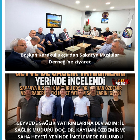
Başkan Karakullukçu’dan Sakarya Muşlular
Derneği’ne ziyaret
GEYVE’DE SAĞLIK YATIRIMLARINA DEV ADIM: İL
SAĞLIK MÜDÜRÜ DOÇ. DR. KAYHAN ÖZDEMİR VE
SAHA HEYETİ YERİNDE İNCELEMEDE BULUNDU