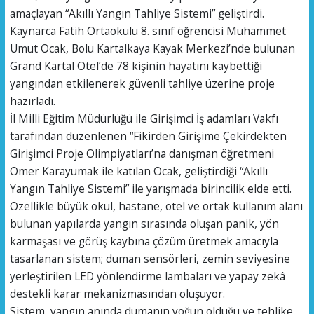
amaçlayan “Akıllı Yangın Tahliye Sistemi” geliştirdi.
Kaynarca Fatih Ortaokulu 8. sınıf öğrencisi Muhammet
Umut Ocak, Bolu Kartalkaya Kayak Merkezi’nde bulunan
Grand Kartal Otel’de 78 kişinin hayatını kaybettiği
yangından etkilenerek güvenli tahliye üzerine proje
hazırladı.
İl Milli Eğitim Müdürlüğü ile Girişimci İş adamları Vakfı
tarafından düzenlenen “Fikirden Girişime Çekirdekten
Girişimci Proje Olimpiyatları’na danışman öğretmeni
Ömer Karayumak ile katılan Ocak, geliştirdiği “Akıllı
Yangın Tahliye Sistemi” ile yarışmada birincilik elde etti.
Özellikle büyük okul, hastane, otel ve ortak kullanım alanı
bulunan yapılarda yangın sırasında oluşan panik, yön
karmaşası ve görüş kaybına çözüm üretmek amacıyla
tasarlanan sistem; duman sensörleri, zemin seviyesine
yerleştirilen LED yönlendirme lambaları ve yapay zekâ
destekli karar mekanizmasından oluşuyor.
Sistem, yangın anında dumanın yoğun olduğu ve tehlike