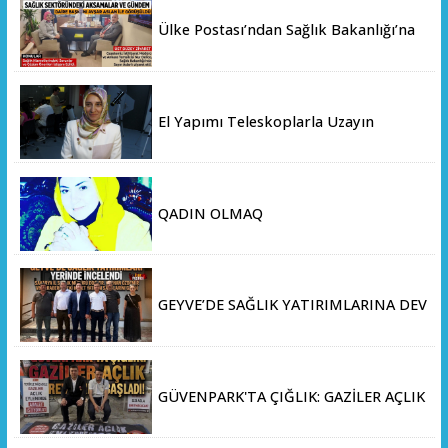
Ülke Postası’ndan Sağlık Bakanlığı’na
Üst Düzey Ziyaret
El Yapımı Teleskoplarla Uzayın
Derinliklerini Keşfediyorlar
QADIN OLMAQ
GEYVE’DE SAĞLIK YATIRIMLARINA DEV
ADIM: İL SAĞLIK MÜDÜRÜ DOÇ. DR.
KAYHAN ÖZDEMİR VE SAHA HEYETİ
YERİNDE İNCELEMEDE BULUNDU
GÜVENPARK'TA ÇIĞLIK: GAZİLER AÇLIK
GREVİNE BAŞLADI!