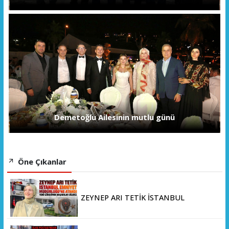
Demetoğlu Ailesinin mutlu günü
Öne Çıkanlar
ZEYNEP ARI TETİK İSTANBUL
EMNİYET MÜDÜRLÜĞÜ’NE ATANDI