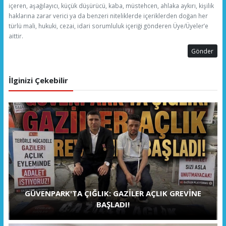
içeren, aşağılayıcı, küçük düşürücü, kaba, müstehcen, ahlaka aykırı, kişilik
haklarına zarar verici ya da benzeri niteliklerde içeriklerden doğan her
türlü mali, hukuki, cezai, idari sorumluluk içeriği gönderen Üye/Üyeler’e
aittir.
Gönder
İlginizi Çekebilir
GÜVENPARK'TA ÇIĞLIK: GAZİLER AÇLIK GREVİNE
BAŞLADI!