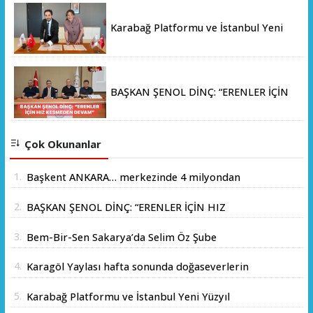
Karabağ Platformu ve İstanbul Yeni
Yüzyıl Üniversitesi Arasında Stratejik
İş Birliği Memorandumu İmzalandı
BAŞKAN ŞENOL DİNÇ: “ERENLER İÇİN
HIZ KESMEDEN DEVAM”
Çok Okunanlar
1.
Başkent ANKARA… merkezinde 4 milyondan
fazla insanın yaşadığı yer.
2.
BAŞKAN ŞENOL DİNÇ: “ERENLER İÇİN HIZ
KESMEDEN DEVAM”
3.
Bem-Bir-Sen Sakarya’da Selim Öz Şube
Başkanlığına Adaylığını Açıkladı
4.
Karagöl Yaylası hafta sonunda doğaseverlerin
akınına uğradı
5.
Karabağ Platformu ve İstanbul Yeni Yüzyıl