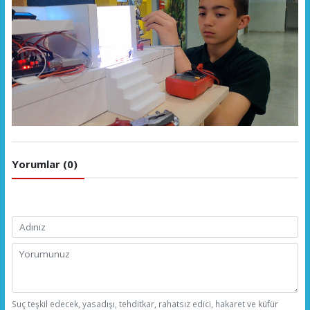
Yorumlar (0)
Suç teşkil edecek, yasadışı, tehditkar, rahatsız edici, hakaret ve küfür