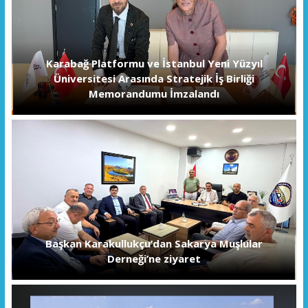
Karabağ Platformu ve İstanbul Yeni Yüzyıl
Üniversitesi Arasında Stratejik İş Birliği
Memorandumu İmzalandı
Başkan Karakullukçu’dan Sakarya Muşlular
Derneği’ne ziyaret