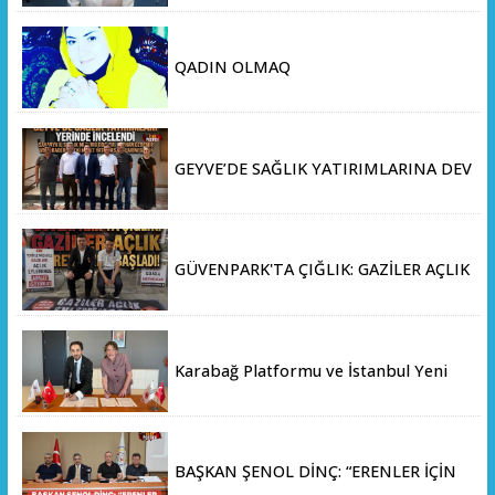
QADIN OLMAQ
GEYVE’DE SAĞLIK YATIRIMLARINA DEV
ADIM: İL SAĞLIK MÜDÜRÜ DOÇ. DR.
KAYHAN ÖZDEMİR VE SAHA HEYETİ
YERİNDE İNCELEMEDE BULUNDU
GÜVENPARK'TA ÇIĞLIK: GAZİLER AÇLIK
GREVİNE BAŞLADI!
Karabağ Platformu ve İstanbul Yeni
Yüzyıl Üniversitesi Arasında Stratejik
İş Birliği Memorandumu İmzalandı
BAŞKAN ŞENOL DİNÇ: “ERENLER İÇİN
HIZ KESMEDEN DEVAM”