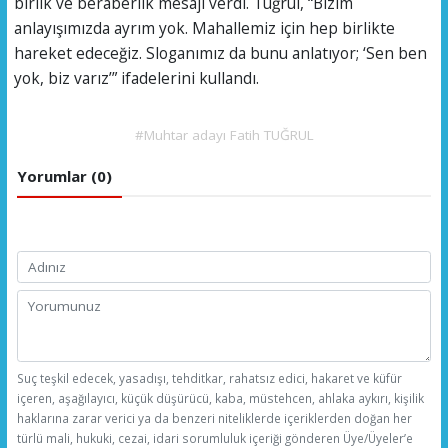
birlik ve beraberlik mesajı verdi. Tuğrul, “Bizim
anlayışımızda ayrım yok. Mahallemiz için hep birlikte
hareket edeceğiz. Sloganımız da bunu anlatıyor; ‘Sen ben
yok, biz varız’” ifadelerini kullandı.
#Muhtar adayı Fatih TUĞRUL
Yorumlar (0)
Suç teşkil edecek, yasadışı, tehditkar, rahatsız edici, hakaret ve küfür
içeren, aşağılayıcı, küçük düşürücü, kaba, müstehcen, ahlaka aykırı, kişilik
haklarına zarar verici ya da benzeri niteliklerde içeriklerden doğan her
türlü mali, hukuki, cezai, idari sorumluluk içeriği gönderen Üye/Üyeler’e