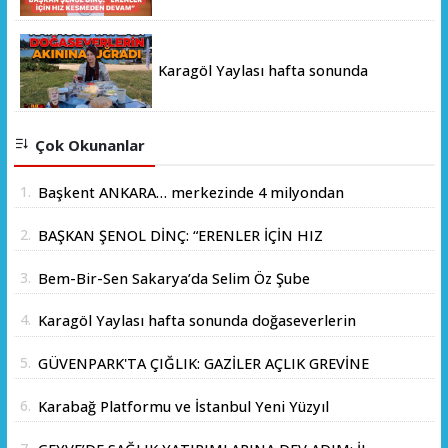
Karagöl Yaylası hafta sonunda
doğaseverlerin akınına uğradı
Çok Okunanlar
1.
Başkent ANKARA… merkezinde 4 milyondan
fazla insanın yaşadığı yer.
2.
BAŞKAN ŞENOL DİNÇ: “ERENLER İÇİN HIZ
KESMEDEN DEVAM”
3.
Bem-Bir-Sen Sakarya’da Selim Öz Şube
Başkanlığına Adaylığını Açıkladı
4.
Karagöl Yaylası hafta sonunda doğaseverlerin
akınına uğradı
5.
GÜVENPARK'TA ÇIĞLIK: GAZİLER AÇLIK GREVİNE
BAŞLADI!
6.
Karabağ Platformu ve İstanbul Yeni Yüzyıl
Üniversitesi Arasında Stratejik İş Birliği