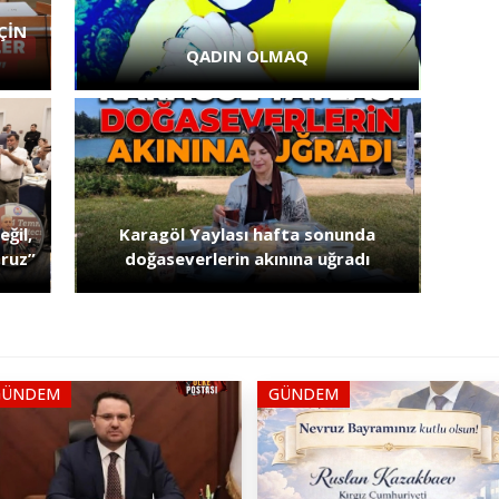
ÇİN
QADIN OLMAQ
ğil,
Karagöl Yaylası hafta sonunda
oruz”
doğaseverlerin akınına uğradı
GÜNDEM
GÜNDEM