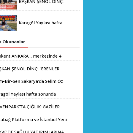
BAŞKAN ŞENOL DİNÇ:
Memorandumu İmzalandı
“ERENLER İÇİN HIZ
KESMEDEN DEVAM”
Karagöl Yaylası hafta
sonunda doğaseverlerin
akınına uğradı
 Okunanlar
şkent ANKARA… merkezinde 4
yondan fazla insanın yaşadığı
ŞKAN ŞENOL DİNÇ: “ERENLER
.
İN HIZ KESMEDEN DEVAM”
m-Bir-Sen Sakarya’da Selim Öz
e Başkanlığına Adaylığını
agöl Yaylası hafta sonunda
kladı
aseverlerin akınına uğradı
VENPARK'TA ÇIĞLIK: GAZİLER
LIK GREVİNE BAŞLADI!
abağ Platformu ve İstanbul Yeni
yıl Üniversitesi Arasında
YVE’DE SAĞLIK YATIRIMLARINA