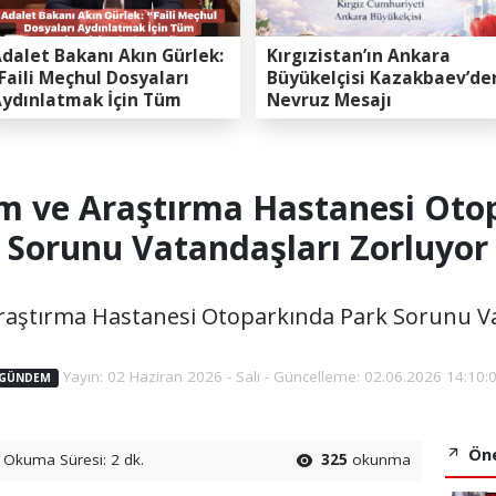
dalet Bakanı Akın Gürlek:
Kırgızistan’ın Ankara
Faili Meçhul Dosyaları
Büyükelçisi Kazakbaev’de
ydınlatmak İçin Tüm
Nevruz Mesajı
apasitemizi Seferber
ttik”
im ve Araştırma Hastanesi Oto
Sorunu Vatandaşları Zorluyor
Araştırma Hastanesi Otoparkında Park Sorunu Va
Yayın: 02 Haziran 2026 - Salı - Güncelleme: 02.06.2026 14:10:
GÜNDEM
Öne
Okuma Süresi: 2 dk.
325
okunma