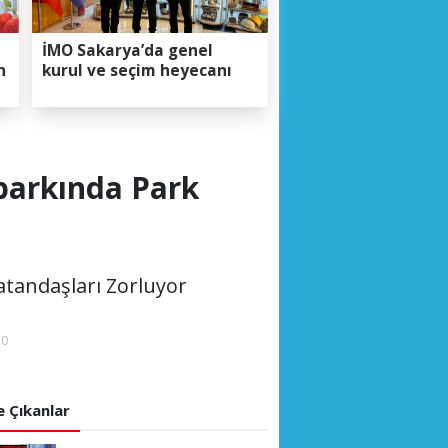
İMO Sakarya’da genel
n
kurul ve seçim heyecanı
parkında Park
tandaşları Zorluyor
00
 Çıkanlar