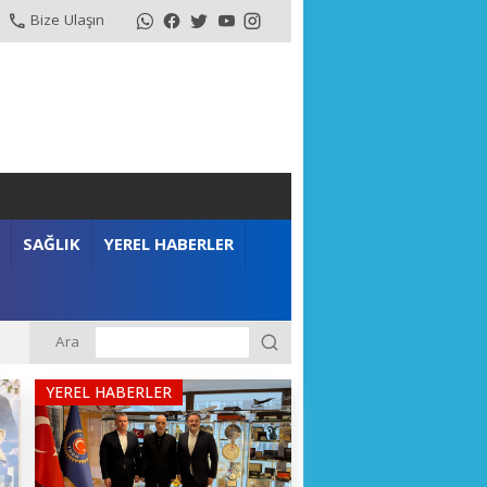
Bize Ulaşın
SAĞLIK
YEREL HABERLER
Ara
YEREL HABERLER