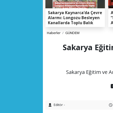
Sakarya Kaynarca’da Çevre
A
Alarmı: Longozu Besleyen
“
Kanallarda Toplu Balık
A
Ölümleri Gerçeği
K
E
Haberler
GÜNDEM
Sakarya Eğit
Sakarya Eğitim ve 
Editör -