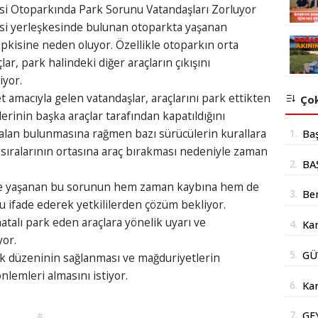
si Otoparkında Park Sorunu Vatandaşları Zorluyor
si yerleşkesinde bulunan otoparkta yaşanan
pkisine neden oluyor. Özellikle otoparkın orta
ar, park halindeki diğer araçların çıkışını
iyor.
 amacıyla gelen vatandaşlar, araçlarını park ettikten
Çok
erinin başka araçlar tarafından kapatıldığını
i alan bulunmasına rağmen bazı sürücülerin kurallara
1.
Ba
sıralarının ortasına araç bırakması nedeniyle zaman
mil
2.
BA
yer
İÇ
erde yaşanan bu sorunun hem zaman kaybına hem de
3.
Be
 ifade ederek yetkililerden çözüm bekliyor.
Şub
atalı park eden araçlara yönelik uyarı ve
4.
Kar
Açı
yor.
doğ
5.
GÜ
k düzeninin sağlanması ve mağduriyetlerin
AÇ
nlemleri almasını istiyor.
6.
Kar
Yüz
7.
GE
#