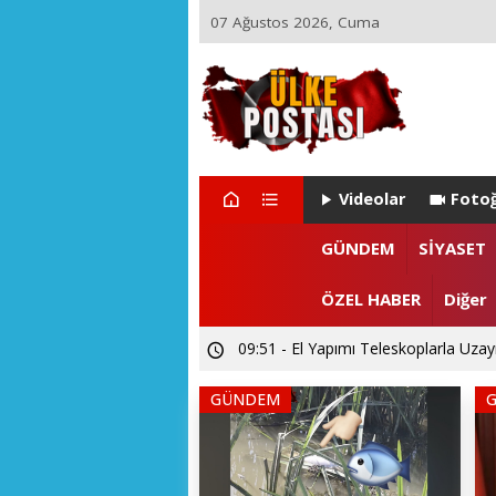
07 Ağustos 2026, Cuma
Videolar
Fotoğ
GÜNDEM
SİYASET
ÖZEL HABER
Diğer
21:17 - Ülke Postası’ndan Sağlık Bak
14:26 - Akarslanlar Tur’dan şehit ve 
GÜNDEM
09:51 - El Yapımı Teleskoplarla Uzayı