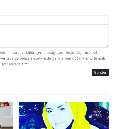
edici, hakaret ve küfür içeren, aşağılayıcı, küçük düşürücü, kaba,
 verici ya da benzeri niteliklerde içeriklerden doğan her türlü mali,
Üye/Üyeler’e aittir.
Gönder