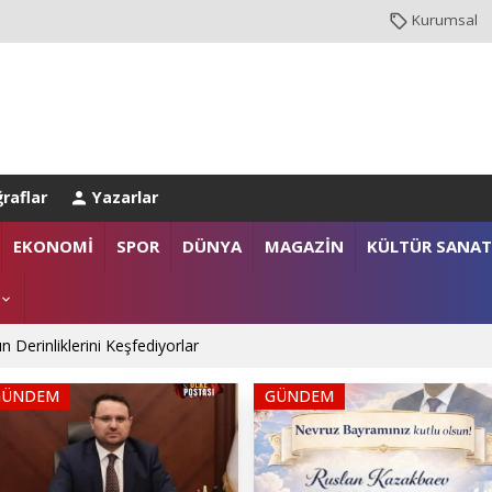
Kurumsal
raflar
Yazarlar
EKONOMİ
SPOR
DÜNYA
MAGAZİN
KÜLTÜR SANAT
anlığı’na Üst Düzey Ziyaret
gazi ailelerine anlamlı destek
GÜNDEM
GÜNDEM
n Derinliklerini Keşfediyorlar