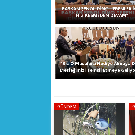
BAŞKAN ŞENOL DİNÇ: “ERENLER İ
HIZ KESMEDEN DEVAM”
“Biz O Masalara Hediye Almaya De
Mesleğimizi Temsil Etmeye Geliy
GÜNDEM