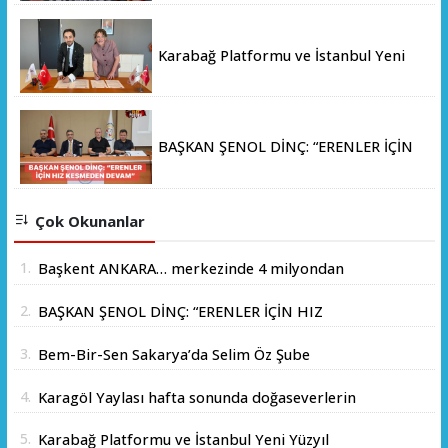
Karabağ Platformu ve İstanbul Yeni
Yüzyıl Üniversitesi Arasında Stratejik
İş Birliği Memorandumu İmzalandı
BAŞKAN ŞENOL DİNÇ: “ERENLER İÇİN
HIZ KESMEDEN DEVAM”
Çok Okunanlar
1.
Başkent ANKARA… merkezinde 4 milyondan
fazla insanın yaşadığı yer.
2.
BAŞKAN ŞENOL DİNÇ: “ERENLER İÇİN HIZ
KESMEDEN DEVAM”
3.
Bem-Bir-Sen Sakarya’da Selim Öz Şube
Başkanlığına Adaylığını Açıkladı
4.
Karagöl Yaylası hafta sonunda doğaseverlerin
akınına uğradı
5.
Karabağ Platformu ve İstanbul Yeni Yüzyıl