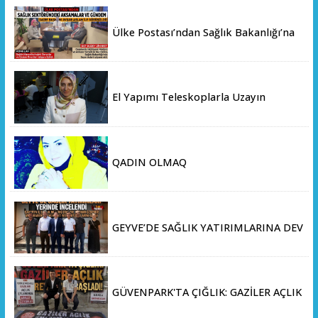
Ülke Postası’ndan Sağlık Bakanlığı’na
Üst Düzey Ziyaret
El Yapımı Teleskoplarla Uzayın
Derinliklerini Keşfediyorlar
QADIN OLMAQ
GEYVE’DE SAĞLIK YATIRIMLARINA DEV
ADIM: İL SAĞLIK MÜDÜRÜ DOÇ. DR.
KAYHAN ÖZDEMİR VE SAHA HEYETİ
YERİNDE İNCELEMEDE BULUNDU
GÜVENPARK'TA ÇIĞLIK: GAZİLER AÇLIK
GREVİNE BAŞLADI!