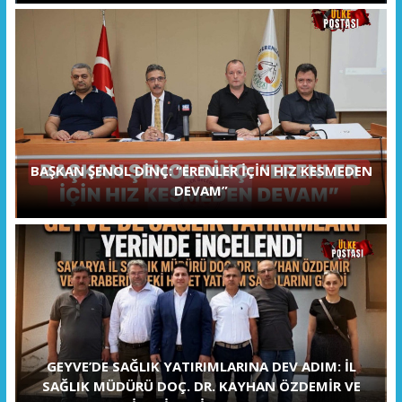
BAŞKAN ŞENOL DİNÇ: “ERENLER İÇİN HIZ KESMEDEN
DEVAM”
GEYVE’DE SAĞLIK YATIRIMLARINA DEV ADIM: İL
SAĞLIK MÜDÜRÜ DOÇ. DR. KAYHAN ÖZDEMİR VE