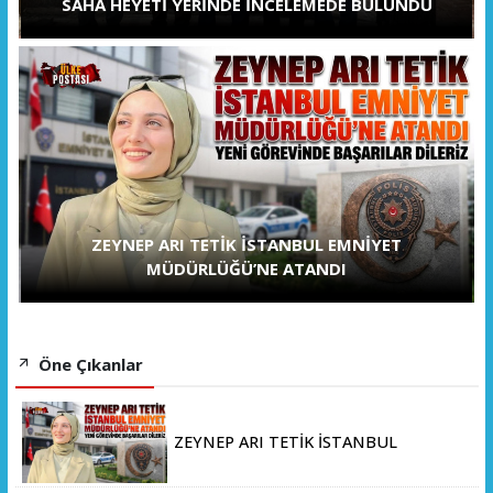
SAHA HEYETİ YERİNDE İNCELEMEDE BULUNDU
ZEYNEP ARI TETİK İSTANBUL EMNİYET
MÜDÜRLÜĞÜ’NE ATANDI
Öne Çıkanlar
ZEYNEP ARI TETİK İSTANBUL
EMNİYET MÜDÜRLÜĞÜ’NE ATANDI