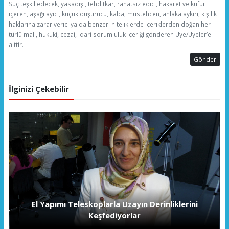
Suç teşkil edecek, yasadışı, tehditkar, rahatsız edici, hakaret ve küfür
içeren, aşağılayıcı, küçük düşürücü, kaba, müstehcen, ahlaka aykırı, kişilik
haklarına zarar verici ya da benzeri niteliklerde içeriklerden doğan her
türlü mali, hukuki, cezai, idari sorumluluk içeriği gönderen Üye/Üyeler’e
aittir.
Gönder
İlginizi Çekebilir
El Yapımı Teleskoplarla Uzayın Derinliklerini
Keşfediyorlar