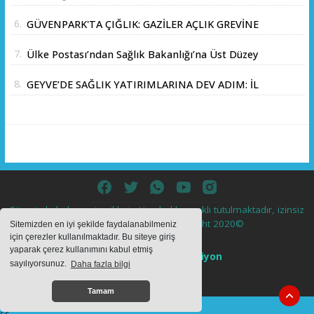
Üniversitesi Arasında Stratejik İş Birliği
6.
GÜVENPARK'TA ÇIĞLIK: GAZİLER AÇLIK GREVİNE
Memorandumu İmzalandı
BAŞLADI!
7.
Ülke Postası’ndan Sağlık Bakanlığı’na Üst Düzey
Ziyaret
8.
GEYVE’DE SAĞLIK YATIRIMLARINA DEV ADIM: İL
SAĞLIK MÜDÜRÜ DOÇ. DR. KAYHAN ÖZDEMİR
VE SAHA HEYETİ YERİNDE İNCELEMEDE
BULUNDU
Sitemizde bulunan içeriklerin tüm hakları saklı tutulmaktadır, izinsiz
içerikler kullanılamaz. Copyright 2020©
Sitemizden en iyi şekilde faydalanabilmeniz
için çerezler kullanılmaktadır. Bu siteye giriş
yaparak çerez kullanımını kabul etmiş
Haber Yazılımı:
Web Aksiyon
sayılıyorsunuz.
Daha fazla bilgi
haber yazılımı
haber paketi
haber scripti
haber yazılım
haber
script
Tamam
ss