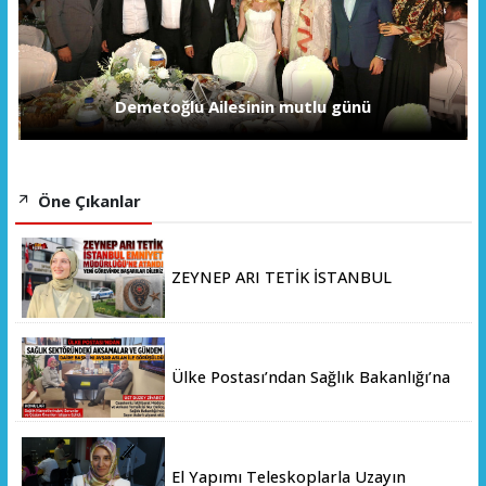
Demetoğlu Ailesinin mutlu günü
Öne Çıkanlar
ZEYNEP ARI TETİK İSTANBUL
EMNİYET MÜDÜRLÜĞÜ’NE ATANDI
Ülke Postası’ndan Sağlık Bakanlığı’na
Üst Düzey Ziyaret
El Yapımı Teleskoplarla Uzayın