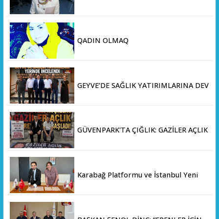
Derinliklerini Keşfediyorlar
QADIN OLMAQ
GEYVE’DE SAĞLIK YATIRIMLARINA DEV
ADIM: İL SAĞLIK MÜDÜRÜ DOÇ. DR.
KAYHAN ÖZDEMİR VE SAHA HEYETİ
YERİNDE İNCELEMEDE BULUNDU
GÜVENPARK'TA ÇIĞLIK: GAZİLER AÇLIK
GREVİNE BAŞLADI!
Karabağ Platformu ve İstanbul Yeni
Yüzyıl Üniversitesi Arasında Stratejik
İş Birliği Memorandumu İmzalandı