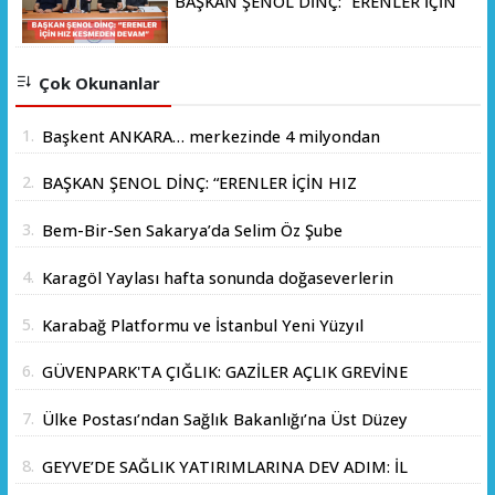
BAŞKAN ŞENOL DİNÇ: “ERENLER İÇİN
HIZ KESMEDEN DEVAM”
Çok Okunanlar
1.
Başkent ANKARA… merkezinde 4 milyondan
fazla insanın yaşadığı yer.
2.
BAŞKAN ŞENOL DİNÇ: “ERENLER İÇİN HIZ
KESMEDEN DEVAM”
3.
Bem-Bir-Sen Sakarya’da Selim Öz Şube
Başkanlığına Adaylığını Açıkladı
4.
Karagöl Yaylası hafta sonunda doğaseverlerin
akınına uğradı
5.
Karabağ Platformu ve İstanbul Yeni Yüzyıl
Üniversitesi Arasında Stratejik İş Birliği
6.
GÜVENPARK'TA ÇIĞLIK: GAZİLER AÇLIK GREVİNE
Memorandumu İmzalandı
BAŞLADI!
7.
Ülke Postası’ndan Sağlık Bakanlığı’na Üst Düzey
Ziyaret
8.
GEYVE’DE SAĞLIK YATIRIMLARINA DEV ADIM: İL