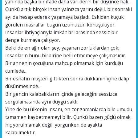
yanında başka bir ifade daha var: derin bir düşünce hâli…
Çünkü artık birçok insan yalnızca yarını değil, bir sonraki
ayı da hesap ederek yaşamaya başladı. Eskiden küçük
görülen masraflar bugün uzun uzun konuşuluyor.
İnsanlar ihtiyaçlarıyla imkânları arasında sessiz bir
denge kurmaya çalışıyor.
Belki de en ağır olan şey, yaşanan zorluklardan çok;
insanların bunu birbirine belli etmemeye çalışmasıdır.
Bir annenin çocuğuna mahcup olmamak için kurduğu
cümlede…
Bir esnafın müşteri gittikten sonra dükkânın içine dalıp
düşünmesinde…
Bir gencin kalabalıkların içinde geleceğini sessizce
sorgulamasında aynı duygu saklı.
Yine de bu ülkenin insanı, en zor zamanlarda bile umudu
tamamen kaybetmemeyi bilir. Çünkü bazen güçlü olmak;
hiç yorulmamak değil, yorgunken de ayakta
kalabilmektir.