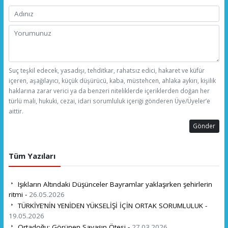
Suç teşkil edecek, yasadışı, tehditkar, rahatsız edici, hakaret ve küfür
içeren, aşağılayıcı, küçük düşürücü, kaba, müstehcen, ahlaka aykırı, kişilik
haklarına zarar verici ya da benzeri niteliklerde içeriklerden doğan her
türlü mali, hukuki, cezai, idari sorumluluk içeriği gönderen Üye/Üyeler’e
aittir.
Gönder
Tüm Yazıları
Işıkların Altındaki Düşünceler Bayramlar yaklaşırken şehirlerin
ritmi -
26.05.2026
TÜRKİYE’NİN YENİDEN YÜKSELİŞİ İÇİN ORTAK SORUMLULUK -
19.05.2026
Ortadoğu: Görünen Savaşın Ötesi -
27.03.2026