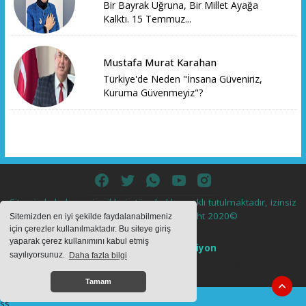
Bir Bayrak Uğruna, Bir Millet Ayağa
Kalktı. 15 Temmuz...
Mustafa Murat Karahan
Türkiye'de Neden "İnsana Güveniriz,
Kuruma Güvenmeyiz"?
Sitemizde bulunan içeriklerin tüm hakları saklı tutulmaktadır, izinsiz
içerikler kullanılamaz. Copyright 2020©
Sitemizden en iyi şekilde faydalanabilmeniz
için çerezler kullanılmaktadır. Bu siteye giriş
yaparak çerez kullanımını kabul etmiş
Haber Yazılımı:
Web Aksiyon
sayılıyorsunuz.
Daha fazla bilgi
haber yazılımı
haber paketi
haber scripti
haber yazılım
haber
script
Tamam
ss