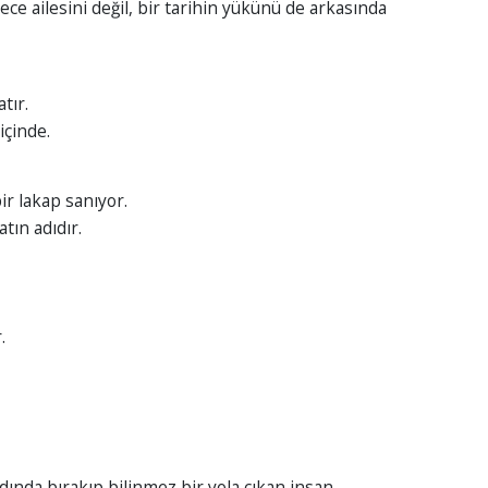
ece ailesini değil, bir tarihin yükünü de arkasında
tır.
 içinde.
r lakap sanıyor.
tın adıdır.
.
rdında bırakıp bilinmez bir yola çıkan insan…