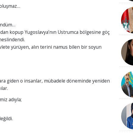
 oluşmaz…
şündüm…
ından kopup Yugoslavya’nın Ustrumca bölgesine göç
eslindendi.
vlete yürüyen, alın terini namus bilen bir soyun
lara giden o insanlar, mübadele döneminde yeniden
lar.
miz adıyla;
eğildi.