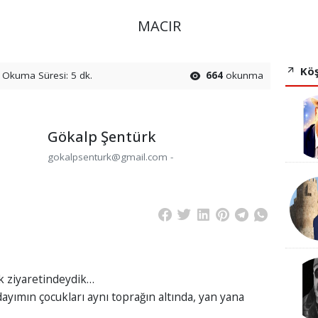
MACIR
Köş
Okuma Süresi: 5 dk.
664
okunma
Gökalp Şentürk
gokalpsenturk@gmail.com -
k ziyaretindeydik…
yımın çocukları aynı toprağın altında, yan yana