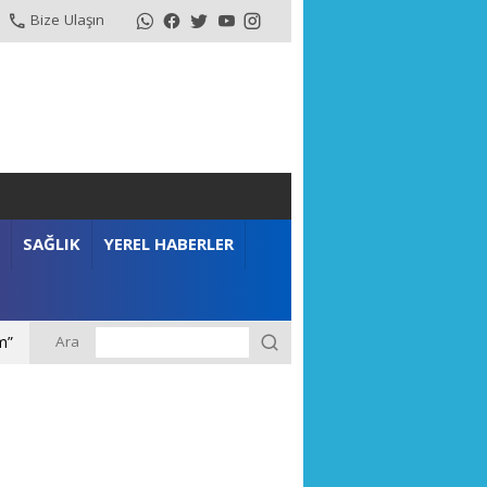
Bize Ulaşın
SAĞLIK
YEREL HABERLER
Ara
m”