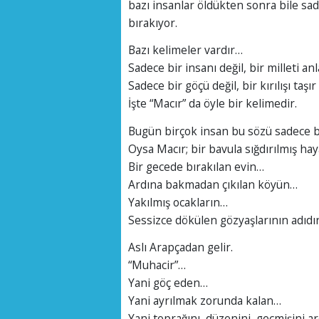
bazı insanlar öldükten sonra bile sad
bırakıyor.
Bazı kelimeler vardır…
Sadece bir insanı değil, bir milleti anla
Sadece bir göçü değil, bir kırılışı taşır
İşte “Macır” da öyle bir kelimedir.
Bugün birçok insan bu sözü sadece bi
Oysa Macır; bir bavula sığdırılmış haya
Bir gecede bırakılan evin…
Ardına bakmadan çıkılan köyün…
Yakılmış ocakların…
Sessizce dökülen gözyaşlarının adıdır
Aslı Arapçadan gelir.
“Muhacir”…
Yani göç eden…
Yani ayrılmak zorunda kalan…
Yani toprağını, düzenini, geçmişini a