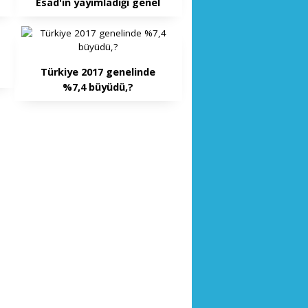
Esad'ın yayımladığı genel
affı. Türkiye iyi
değerlendirmeli.
Türkiye 2017 genelinde
%7,4 büyüdü,?