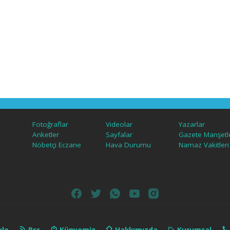
Fotoğraflar
Videolar
Yazarlar
Anketler
Sayfalar
Gazete Manşetle
Nöbetçi Eczane
Hava Durumu
Namaz Vakitleri
kle
Rss
Künyemiz
Hakkımızda
Kurumsal