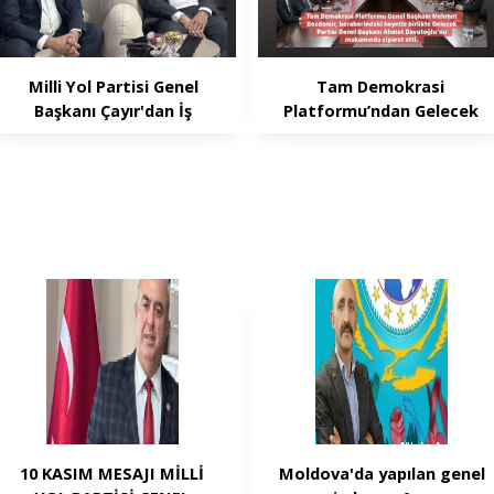
Milli Yol Partisi Genel
Tam Demokrasi
Başkanı Çayır'dan İş
Platformu’ndan Gelecek
İnsanı Gökhan İn'e
Partisi Genel Merkezi’ne
ziyaret
Ziyaret
10 KASIM MESAJI MİLLİ
Moldova'da yapılan genel