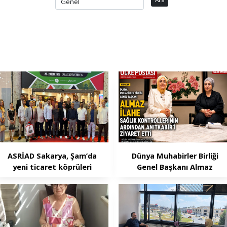
ASRİAD Sakarya, Şam’da
Dünya Muhabirler Birliği
yeni ticaret köprüleri
Genel Başkanı Almaz
kuruyor
İlahe , Ankara'da Sağlık
Kontrollerinin Ardından
Anıtkabir'i Ziyaret Ett