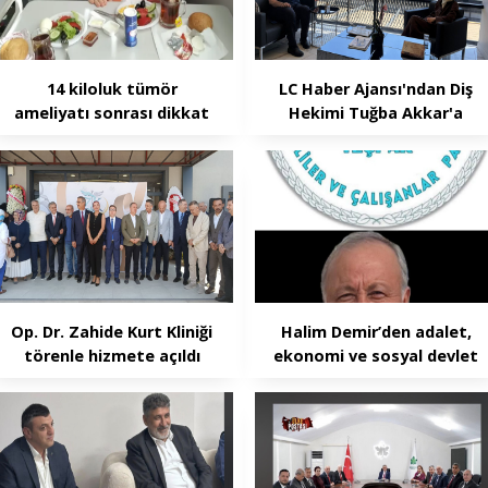
14 kiloluk tümör
LC Haber Ajansı'ndan Diş
ameliyatı sonrası dikkat
Hekimi Tuğba Akkar'a
çeken iyileşme hikâyesi
ziyaret
Op. Dr. Zahide Kurt Kliniği
Halim Demir’den adalet,
törenle hizmete açıldı
ekonomi ve sosyal devlet
vurgusu