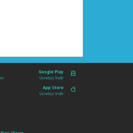
Google Play
ri
Ücretsiz İndir
App Store
Ücretsiz İndir
Bize Ulaşın