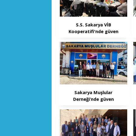
S.S. Sakarya VİB
Kooperatifi'nde güven
tazelendi
Sakarya Muşlular
Derneği’nde güven
tazeleyen genel kurul