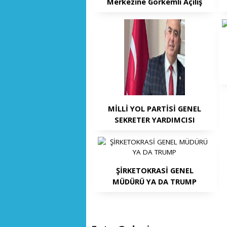
Merkezine Görkemli Açılış
MİLLİ YOL PARTİSİ GENEL
SEKRETER YARDIMCISI
KARAHAN'DAN 30
AĞUSTOS ZAFER BAYRAMI
MESAJI
ŞİRKETOKRASİ GENEL
MÜDÜRÜ YA DA TRUMP