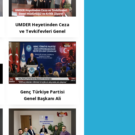
UMDER Heyetinden Ceza
ve Tevkifevleri Genel
Müdürlüğü’ne Kritik
Ziyaret
Genç Türkiye Partisi
Genel Başkanı Ali
Alemdaroğlu, parti genel
merkezinde düzenlediği
basın toplantısında 2028
yılında gerçekleştirilecek