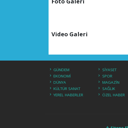
Foto Galeri
Video Galeri
GÜNDEM
SİYASET
EKONOMİ
SPOR
DÜNYA
MAGAZİN
KÜLTÜR SANAT
SAĞLIK
YEREL HABERLER
ÖZEL HABER
Sitene E