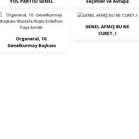
YOL PARTİSİ GENEL
seçimler ve Avrupa
SEKRETER YARDIMCISI
Birliği'ne katılım.
MUSTAFA MURAT
KARAHAN
GENEL AFMIŞ BU NE
CURET..!
Orgeneral, 10.
Genelkurmay Başkanı
Mustafa Rüştü Erdelhun
Paşa kimdir