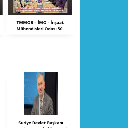
TMMOB – İMO - İnşaat
Mühendisleri Odası 50.
Olağan Genel Kurulu
Ankara’da Tamamlandı.
Suriye Devlet Başkanı