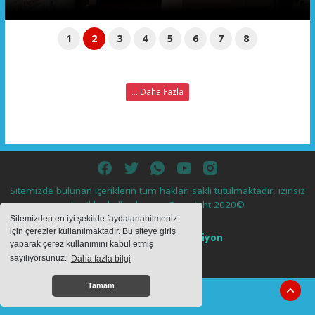
1
2
3
4
5
6
7
8
... Daha Fazla
Sitemizde bulunan içeriklerin tüm hakları saklı tutulmaktadır, izinsiz
içerikler kullanılamaz. Copyright 2020©
Sitemizden en iyi şekilde faydalanabilmeniz
için çerezler kullanılmaktadır. Bu siteye giriş
Haber Yazılımı:
Web Aksiyon
yaparak çerez kullanımını kabul etmiş
haber yazılımı
haber paketi
haber scripti
haber yazılım
haber
sayılıyorsunuz.
Daha fazla bilgi
script
Tamam
ss