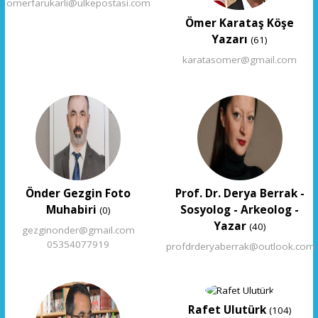
omerfarukarli@ulkepostasi.com
Ömer Karataş Köşe
Yazarı
(61)
karatasomer@gmail.com
Önder Gezgin Foto
Prof. Dr. Derya Berrak -
Muhabiri
Sosyolog - Arkeolog -
(0)
Yazar
(40)
gezginonder@gmail.com
05354077919
profdrderyaberrak@outlook.com
Rafet Ulutürk
(104)