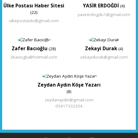
Ülke Postası Haber Sitesi
YASİR ERDOĞDİ
(4)
(22)
yasirerdogdu1@gmail.com
ulkepostasitv@gmail.com
Zafer Bacıoğlu
Zekayi Durak
(28)
(4)
zbacioglu@hotmail.com
zekayidurak@gmail.com
Zeydan Aydın Köşe Yazarı
(8)
zeydanaydin@gmail.com
05417332354