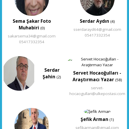
Sema Şakar Foto
Serdar Aydın
(4)
Muhabiri
(0)
sserdarayd64@gmail.com
05417332354
sakarsema34@gmail.com
05417332354
Serdar
Servet Hocaoğulları -
Şahin
(2)
Araştırmacı Yazar
(58)
servet-
hocaogullari@ulkepostasi.com
Şefik Arman
(1)
sefikarman@gmail.com