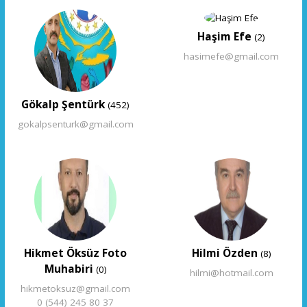
Haşim Efe
(2)
hasimefe@gmail.com
Gökalp Şentürk
(452)
gokalpsenturk@gmail.com
Hikmet Öksüz Foto
Hilmi Özden
(8)
Muhabiri
(0)
hilmi@hotmail.com
hikmetoksuz@gmail.com
0 (544) 245 80 37