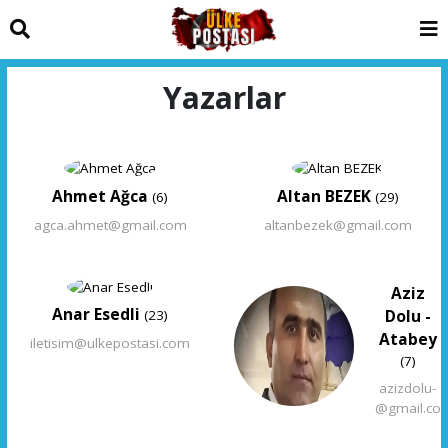
Yazarlar
Ahmet Ağca
Altan BEZEK
(6)
(29)
agca.ahmet@gmail.com
altanbezek@gmail.com
Aziz
Anar Esedli
Dolu -
(23)
Atabey
iletisim@ulkepostasi.com
(7)
azizdolu-
@gmail.co