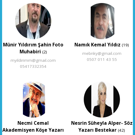
Münir Yıldırım Şahin Foto
Namık Kemal Yıldız
(19)
Muhabiri
(2)
mebnky@gmail.com
0507 011 43 55
myildirimm@gmail.com
05417332354
Necmi Cemal
Nesrin Süheyla Alper- Söz
Akademisyen Köşe Yazarı
Yazarı Bestekar
(42)