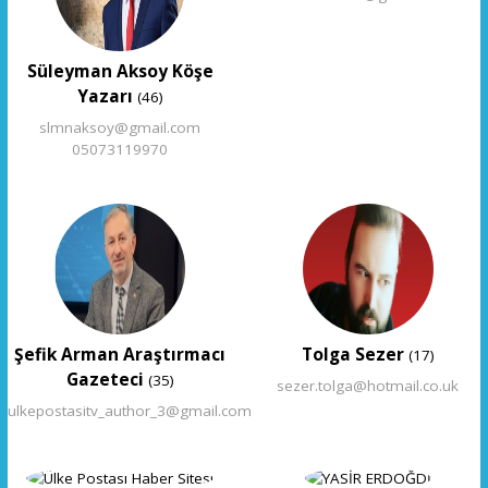
Süleyman Aksoy Köşe
Yazarı
(46)
slmnaksoy@gmail.com
05073119970
Şefik Arman Araştırmacı
Tolga Sezer
(17)
Gazeteci
(35)
sezer.tolga@hotmail.co.uk
ulkepostasitv_author_3@gmail.com