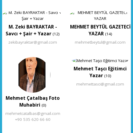
M. Zeki BAYRAKTAR -
MEHMET BEYTÜL GAZETECİ
Savcı + Şair + Yazar
YAZAR
(12)
(14)
zekibayraktar@gmail.com
mehmetbeytul@gmail.com
Mehmet Taşcı Eğitimci
Yazar
(10)
mehmettasci@gmail.com
Mehmet Çatalbaş Foto
Muhabiri
(0)
mehmetcatalbas@gmail.com
+90 535 620 66 60