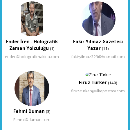
Ender İren - Holografik
Fakir Yılmaz Gazeteci
Zaman Yolculuğu
Yazar
(1)
(11)
ender@holografimakina.com
fakiryilmaz323@hotmail.com
Firuz Türker
(140)
firuz-turker@ulkepostasi.com
Fehmi Duman
(3)
Fehmi@duman.com