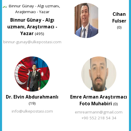
Cihan
Binnur Günay - Algı
Fulser
uzmanı, Araştırmacı -
(0)
Yazar
(495)
binnur-gunay@ulkepostasi.com
Dr. Elvin Abdurahmanlı
Emre Arman Araştırmacı
Foto Muhabiri
(19)
(0)
info@ulkepostasi.com
emrearmann@gmail.com
+90 552 218 54 34