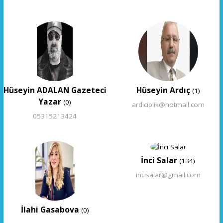
Hüseyin ADALAN Gazeteci
Hüseyin Ardıç
(1)
Yazar
(0)
ardiciplik@hotmail.com
05315213424
İnci Salar
(134)
incisalar@gmail.com
İlahi Gasabova
(0)