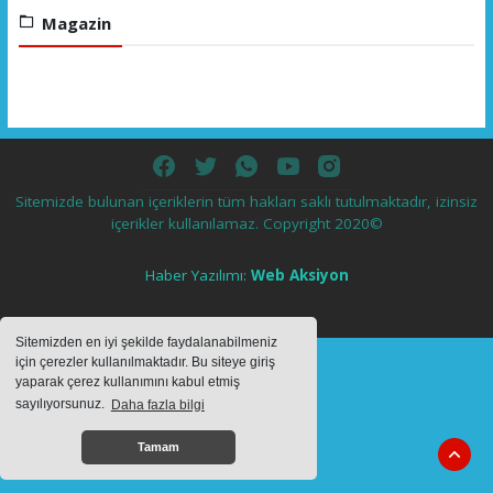
Magazin
Sitemizde bulunan içeriklerin tüm hakları saklı tutulmaktadır, izinsiz
içerikler kullanılamaz. Copyright 2020©
Haber Yazılımı:
Web Aksiyon
haber yazılımı
haber paketi
haber scripti
haber yazılım
haber
script
Sitemizden en iyi şekilde faydalanabilmeniz
ss
için çerezler kullanılmaktadır. Bu siteye giriş
yaparak çerez kullanımını kabul etmiş
sayılıyorsunuz.
Daha fazla bilgi
Tamam