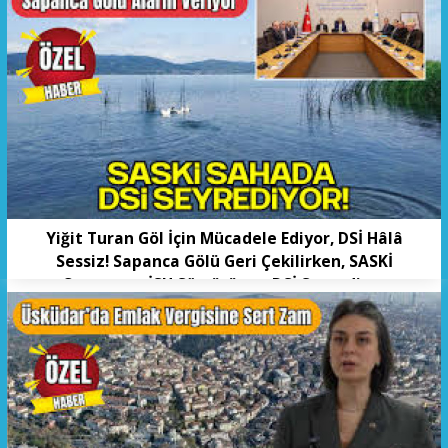
Yiğit Turan Göl İçin Mücadele Ediyor, DSİ Hâlâ
Sessiz! Sapanca Gölü Geri Çekilirken, SASKİ
Çırpınıyor, İSU Sömürüyor, DSİ Seyrediyor