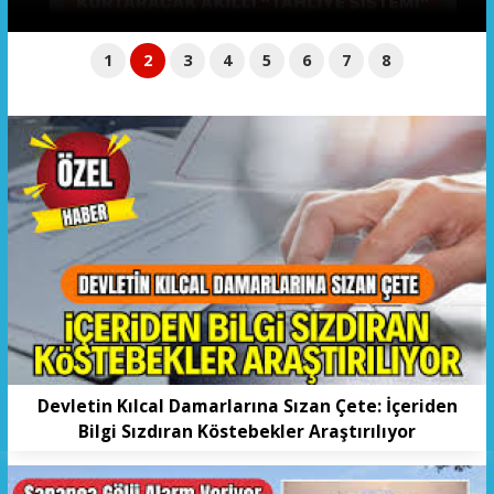
1
2
3
4
5
6
7
8
Devletin Kılcal Damarlarına Sızan Çete: İçeriden
Bilgi Sızdıran Köstebekler Araştırılıyor