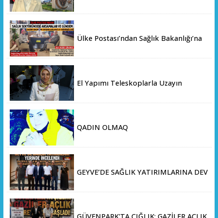
EMNİYET MÜDÜRLÜĞÜ’NE ATANDI
Ülke Postası’ndan Sağlık Bakanlığı’na
Üst Düzey Ziyaret
El Yapımı Teleskoplarla Uzayın
Derinliklerini Keşfediyorlar
QADIN OLMAQ
GEYVE’DE SAĞLIK YATIRIMLARINA DEV
ADIM: İL SAĞLIK MÜDÜRÜ DOÇ. DR.
KAYHAN ÖZDEMİR VE SAHA HEYETİ
YERİNDE İNCELEMEDE BULUNDU
GÜVENPARK'TA ÇIĞLIK: GAZİLER AÇLIK