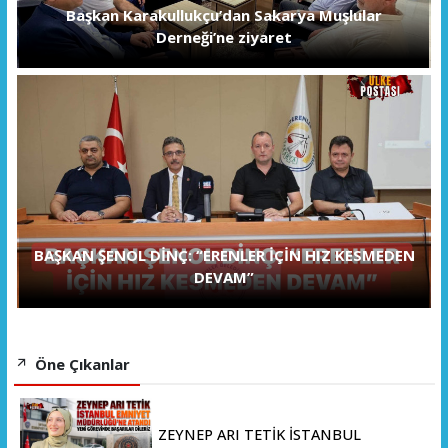
Başkan Karakullukçu’dan Sakarya Muşlular
Derneği’ne ziyaret
BAŞKAN ŞENOL DİNÇ: “ERENLER İÇİN HIZ KESMEDEN
DEVAM”
Öne Çıkanlar
ZEYNEP ARI TETİK İSTANBUL