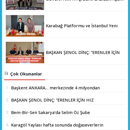
GREVİNE BAŞLADI!
Karabağ Platformu ve İstanbul Yeni
Yüzyıl Üniversitesi Arasında Stratejik
İş Birliği Memorandumu İmzalandı
BAŞKAN ŞENOL DİNÇ: “ERENLER İÇİN
HIZ KESMEDEN DEVAM”
Çok Okunanlar
1.
Başkent ANKARA… merkezinde 4 milyondan
fazla insanın yaşadığı yer.
2.
BAŞKAN ŞENOL DİNÇ: “ERENLER İÇİN HIZ
KESMEDEN DEVAM”
3.
Bem-Bir-Sen Sakarya’da Selim Öz Şube
Başkanlığına Adaylığını Açıkladı
4.
Karagöl Yaylası hafta sonunda doğaseverlerin