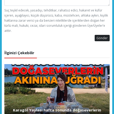
Suç teşkil edecek, yasadışı, tehditkar, rahatsız edici, hakaret ve küfür
içeren, aşağılayıcı, küçük düşürücü, kaba, müstehcen, ahlaka aykırı, kişilik
haklarına zarar verici ya da benzeri niteliklerde içeriklerden doğan her
türlü mali, hukuki, cezai, idari sorumluluk içeriği gönderen Üye/Üyeler’e
aittir.
Gönder
İlginizi Çekebilir
Karagöl Yaylası hafta sonunda doğaseverlerin