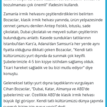
bozulmaması çok önemli" ifadesini kullandı.
Zamanla irmik helvasını çeşitlendirdiklerini belirten
Bozacılar, klasik irmik helvası yanında, ürün yelpazesinde
cennet çamuru denilen Antep fıstıklı, lotuslu, sade
çikolatalı, Dubai çikolatalı ve meyveli sultan çeşitlerinin
bulunduğunu anlattı. Kasede sundukları tatlılarının
İstanbul’dan Kars’a, Adana’dan Samsun’a her yerde aynı
fiyatta olduğuna dikkati çeken Bozacılar, "Kendi tatlı
kültürümüzü yurt dışında da sunmak çok keyifli.
Şubelerimizle 4-5 bin kişiye istihdam sağlamış olduk.
Ticari hareket sağladık ve bu bizi mutlu ediyor" diye
konuştu.
Geleneksel tatlıyı yurt dışına taşıdıklarını vurgulayan
Cihan Bozacılar, “Dubai, Katar, Almanya ve ABD’de
şubelerimiz var. Özellikle ABD’de klasik irmik helvası
büyük ilgi görüyor. Kendi tatlı kültürümüzü dünya çapında
sunmak bizim için gurur verici” dedi.