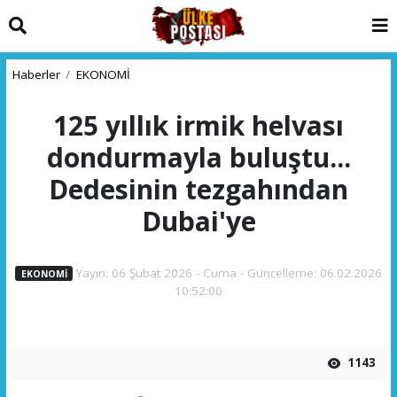
Haberler
EKONOMİ
125 yıllık irmik helvası
dondurmayla buluştu...
Dedesinin tezgahından
Dubai'ye
Yayın: 06 Şubat 2026 - Cuma - Güncelleme: 06.02.2026
EKONOMİ
10:52:00
1143