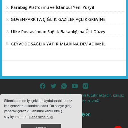
akınına uğradı
5.
Karabağ Platformu ve İstanbul Yeni Yüzyıl
Üniversitesi Arasında Stratejik İş Birliği
6.
GÜVENPARK'TA ÇIĞLIK: GAZİLER AÇLIK GREVİNE
Memorandumu İmzalandı
BAŞLADI!
7.
Ülke Postası’ndan Sağlık Bakanlığı’na Üst Düzey
Ziyaret
8.
GEYVE’DE SAĞLIK YATIRIMLARINA DEV ADIM: İL
SAĞLIK MÜDÜRÜ DOÇ. DR. KAYHAN ÖZDEMİR
VE SAHA HEYETİ YERİNDE İNCELEMEDE
BULUNDU
Sitemizde bulunan içeriklerin tüm hakları saklı tutulmaktadır, izinsiz
içerikler kullanılamaz. Copyright 2020©
Sitemizden en iyi şekilde faydalanabilmeniz
için çerezler kullanılmaktadır. Bu siteye giriş
yaparak çerez kullanımını kabul etmiş
Haber Yazılımı:
Web Aksiyon
sayılıyorsunuz.
Daha fazla bilgi
haber yazılımı
haber paketi
haber scripti
haber yazılım
haber
script