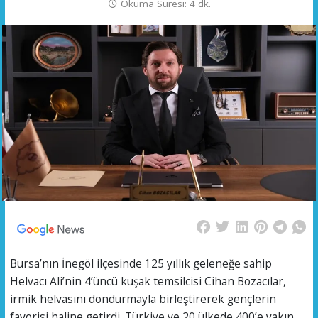
Okuma Süresi: 4 dk.
Bursa’nın İnegöl ilçesinde 125 yıllık geleneğe sahip
Helvacı Ali’nin 4’üncü kuşak temsilcisi Cihan Bozacılar,
irmik helvasını dondurmayla birleştirerek gençlerin
favorisi haline getirdi. Türkiye ve 20 ülkede 400’e yakın