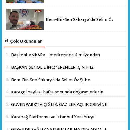
Bem-Bir-Sen Sakarya’da Selim Öz
Şube Başkanlığına Adaylığını Açıkladı
Çok Okunanlar
1.
Başkent ANKARA… merkezinde 4 milyondan
fazla insanın yaşadığı yer.
2.
BAŞKAN ŞENOL DİNÇ: “ERENLER İÇİN HIZ
KESMEDEN DEVAM”
3.
Bem-Bir-Sen Sakarya’da Selim Öz Şube
Başkanlığına Adaylığını Açıkladı
4.
Karagöl Yaylası hafta sonunda doğaseverlerin
akınına uğradı
5.
GÜVENPARK'TA ÇIĞLIK: GAZİLER AÇLIK GREVİNE
BAŞLADI!
6.
Karabağ Platformu ve İstanbul Yeni Yüzyıl
Üniversitesi Arasında Stratejik İş Birliği
7.
GEYVE’DE SAĞLIK YATIRIMLARINA DEV ADIM: İL