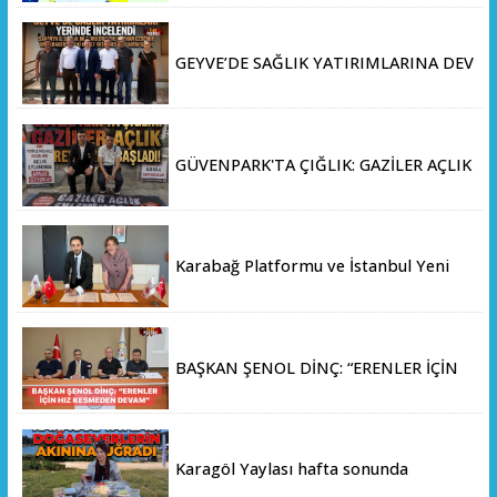
GEYVE’DE SAĞLIK YATIRIMLARINA DEV
ADIM: İL SAĞLIK MÜDÜRÜ DOÇ. DR.
KAYHAN ÖZDEMİR VE SAHA HEYETİ
YERİNDE İNCELEMEDE BULUNDU
GÜVENPARK'TA ÇIĞLIK: GAZİLER AÇLIK
GREVİNE BAŞLADI!
Karabağ Platformu ve İstanbul Yeni
Yüzyıl Üniversitesi Arasında Stratejik
İş Birliği Memorandumu İmzalandı
BAŞKAN ŞENOL DİNÇ: “ERENLER İÇİN
HIZ KESMEDEN DEVAM”
Karagöl Yaylası hafta sonunda
doğaseverlerin akınına uğradı