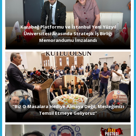
Karabağ Platformu ve İstanbul Yeni Yüzyıl
Üniversitesi Arasında Stratejik İş Birliği
Memorandumu İmzalandı
“Biz O Masalara Hediye Almaya Değil, Mesleğimizi
Temsil Etmeye Geliyoruz”