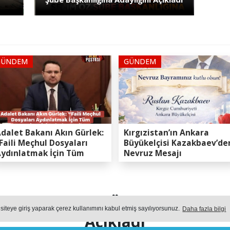
GÜNDEM
GÜNDEM
dalet Bakanı Akın Gürlek:
Kırgızistan’ın Ankara
Faili Meçhul Dosyaları
Büyükelçisi Kazakbaev’de
ydınlatmak İçin Tüm
Nevruz Mesajı
apasitemizi Seferber
ttik”
arya’da Selim Öz Şube Başkanl
 siteye giriş yaparak çerez kullanımını kabul etmiş sayılıyorsunuz.
Daha fazla bilgi
Açıkladı