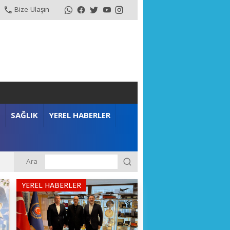
Bize Ulaşın
SAĞLIK
YEREL HABERLER
Ara
YEREL HABERLER