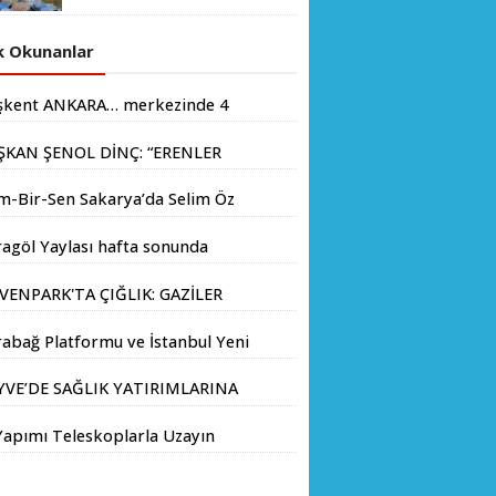
sonunda doğaseverlerin
akınına uğradı
 Okunanlar
şkent ANKARA… merkezinde 4
yondan fazla insanın yaşadığı
ŞKAN ŞENOL DİNÇ: “ERENLER
.
İN HIZ KESMEDEN DEVAM”
m-Bir-Sen Sakarya’da Selim Öz
e Başkanlığına Adaylığını
agöl Yaylası hafta sonunda
kladı
aseverlerin akınına uğradı
VENPARK'TA ÇIĞLIK: GAZİLER
LIK GREVİNE BAŞLADI!
abağ Platformu ve İstanbul Yeni
yıl Üniversitesi Arasında
YVE’DE SAĞLIK YATIRIMLARINA
atejik İş Birliği Memorandumu
V ADIM: İL SAĞLIK MÜDÜRÜ
zalandı
Yapımı Teleskoplarla Uzayın
Ç. DR. KAYHAN ÖZDEMİR VE
inliklerini Keşfediyorlar
HA HEYETİ YERİNDE