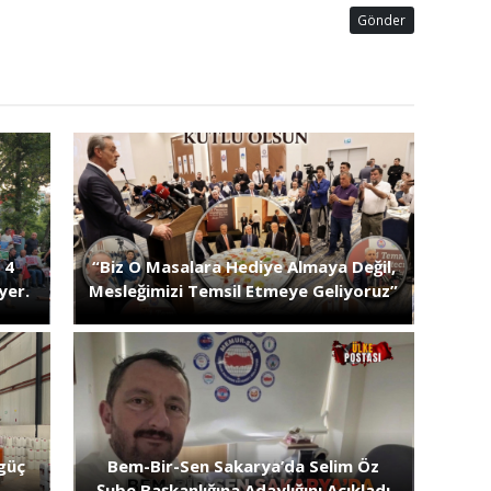
İN
Gönder
 4
“Biz O Masalara Hediye Almaya Değil,
yer.
Mesleğimizi Temsil Etmeye Geliyoruz”
güç
Bem-Bir-Sen Sakarya’da Selim Öz
Şube Başkanlığına Adaylığını Açıkladı