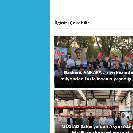
İlginizi Çekebilir
Başkent ANKARA… merkezinde
milyondan fazla insanın yaşadığı 
MÜSİAD Sakarya'dan Akyazı'da 
birliği ve ekonomi mesaisi