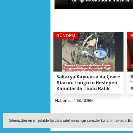
GÜNDEM
Sakarya Kaynarca’da Çevre
A
Alarmı: Longozu Besleyen
“
Kanallarda Toplu Balık
A
Ölümleri Gerçeği
K
E
Haberler
GÜNDEM
Bem-Bir-Sen Sak
Sitemizden en iyi şekilde faydalanabilmeniz için çerezler kullanılmaktadır. Bu