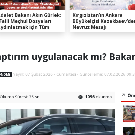
dalet Bakanı Akın Gürlek:
Kırgızistan’ın Ankara
Faili Meçhul Dosyaları
Büyükelçisi Kazakbaev’de
ydınlatmak İçin Tüm
Nevruz Mesajı
apasitemizi Seferber
ttik”
aptırım uygulanacak mı? Bakan
Yayın: 07 Şubat 2026 - Cumartesi - Güncelleme: 07.02.2026 09:3
ONOMİ
Öne
Okuma Süresi: 35 sn.
1096
okunma