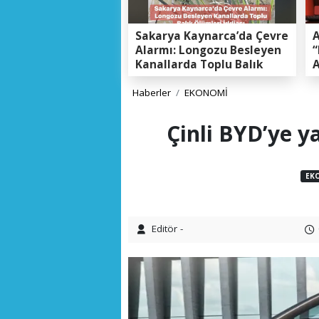
Sakarya Kaynarca’da Çevre
A
Alarmı: Longozu Besleyen
“
Kanallarda Toplu Balık
A
Ölümleri Gerçeği
K
E
Haberler
EKONOMİ
Çinli BYD’ye y
EK
Editör -