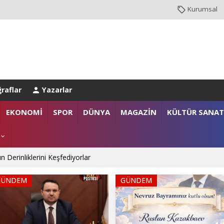
Kurumsal
raflar
Yazarlar
anlığı’na Üst Düzey Ziyaret
EKONOMİ
SPOR
DÜNYA
MAGAZİN
KÜLTÜR SANAT
gazi ailelerine anlamlı destek
n Derinliklerini Keşfediyorlar
GÜNDEM
GÜNDEM