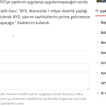
 BYD’ye yaptırım uygulanıp uygulanmayacağını sordu.
ih Kacır, “BYD, Manisa’da 1 milyar dolarlık yaptığı
Çok
izlendi. BYD, yatırım taahhütlerini yerine getirmezse
1.
Ba
yacağız.” ifadelerini kullandı.
mil
2.
BA
yer
#
İÇ
3.
Be
Şub
4.
Kar
Açı
doğ
5.
GÜ
AÇ
6.
Kar
Yüz
7.
GE
Str
DE
İm
8.
El 
edici, hakaret ve küfür içeren, aşağılayıcı, küçük düşürücü, kaba,
DO
 verici ya da benzeri niteliklerde içeriklerden doğan her türlü mali,
Der
SA
Üye/Üyeler’e aittir.