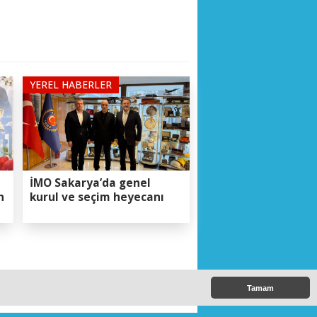
YEREL HABERLER
İMO Sakarya’da genel
n
kurul ve seçim heyecanı
ığına Adaylığını
Tamam