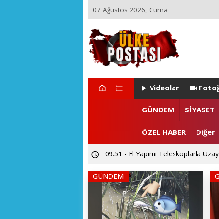
07 Ağustos 2026, Cuma
Videolar
Fotoğ
21:17 - Ülke Postası’ndan Sağlık Bak
GÜNDEM
SİYASET
14:26 - Akarslanlar Tur’dan şehit ve 
ÖZEL HABER
Diğer
09:51 - El Yapımı Teleskoplarla Uzayı
GÜNDEM