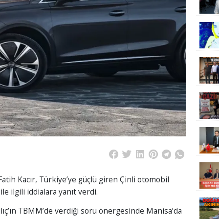
tih Kacır, Türkiye’ye güçlü giren Çinli otomobil
 ilgili iddialara yanıt verdi.
ılıç’ın TBMM’de verdiği soru önergesinde Manisa’da