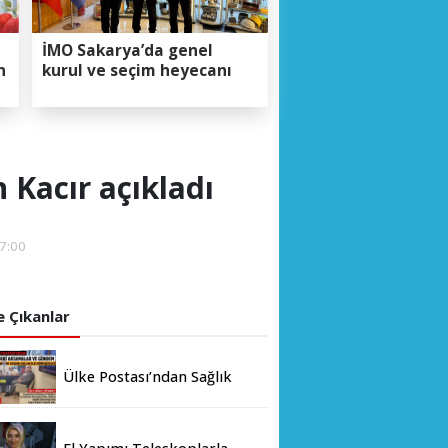
İMO Sakarya’da genel
n
kurul ve seçim heyecanı
 Kacır açıkladı
7:00
 Çıkanlar
Ülke Postası’ndan Sağlık
Bakanlığı’na Üst Düzey
Ziyaret