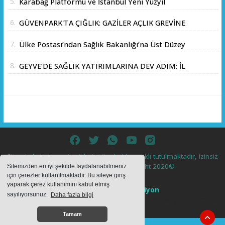
5.
Karabağ Platformu ve İstanbul Yeni Yüzyıl
Üniversitesi Arasında Stratejik İş Birliği
6.
GÜVENPARK'TA ÇIĞLIK: GAZİLER AÇLIK GREVİNE
Memorandumu İmzalandı
BAŞLADI!
7.
Ülke Postası’ndan Sağlık Bakanlığı’na Üst Düzey
Ziyaret
8.
GEYVE’DE SAĞLIK YATIRIMLARINA DEV ADIM: İL
SAĞLIK MÜDÜRÜ DOÇ. DR. KAYHAN ÖZDEMİR
VE SAHA HEYETİ YERİNDE İNCELEMEDE
BULUNDU
Sitemizde bulunan içeriklerin tüm hakları saklı tutulmaktadır, izinsiz
içerikler kullanılamaz. Copyright 2020©
Sitemizden en iyi şekilde faydalanabilmeniz
için çerezler kullanılmaktadır. Bu siteye giriş
yaparak çerez kullanımını kabul etmiş
Haber Yazılımı:
Web Aksiyon
sayılıyorsunuz.
Daha fazla bilgi
haber yazılımı
haber paketi
haber scripti
haber yazılım
haber
script
Tamam