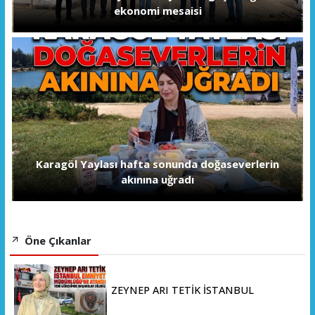
ekonomi mesaisi
Karagöl Yaylası hafta sonunda doğaseverlerin
akınına uğradı
Öne Çıkanlar
ZEYNEP ARI TETİK İSTANBUL
EMNİYET MÜDÜRLÜĞÜ’NE ATANDI