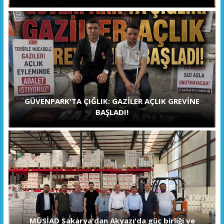
GÜVENPARK'TA ÇIĞLIK: GAZİLER AÇLIK GREVİNE
BAŞLADI!
MÜSİAD Sakarya'dan Akyazı'da güç birliği ve