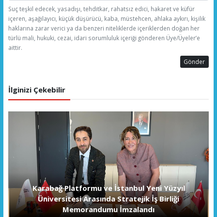
Suç teşkil edecek, yasadışı, tehditkar, rahatsız edici, hakaret ve küfür
içeren, aşağılayıcı, küçük düşürücü, kaba, müstehcen, ahlaka aykırı, kişilik
haklarına zarar verici ya da benzeri niteliklerde içeriklerden doğan her
türlü mali, hukuki, cezai, idari sorumluluk içeriği gönderen Üye/Üyeler’e
aittir.
Gönder
İlginizi Çekebilir
Karabağ Platformu ve İstanbul Yeni Yüzyıl
Üniversitesi Arasında Stratejik İş Birliği
Memorandumu İmzalandı