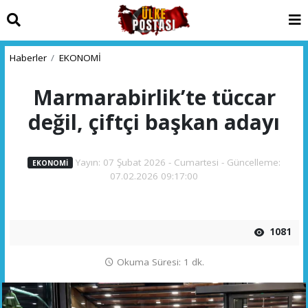
Haberler
EKONOMİ
Marmarabirlik’te tüccar
değil, çiftçi başkan adayı
Yayın: 07 Şubat 2026 - Cumartesi - Güncelleme:
EKONOMİ
07.02.2026 09:17:00
1081
Okuma Süresi: 1 dk.