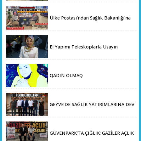
Ülke Postası’ndan Sağlık Bakanlığı’na
Üst Düzey Ziyaret
El Yapımı Teleskoplarla Uzayın
Derinliklerini Keşfediyorlar
QADIN OLMAQ
GEYVE’DE SAĞLIK YATIRIMLARINA DEV
ADIM: İL SAĞLIK MÜDÜRÜ DOÇ. DR.
KAYHAN ÖZDEMİR VE SAHA HEYETİ
YERİNDE İNCELEMEDE BULUNDU
GÜVENPARK'TA ÇIĞLIK: GAZİLER AÇLIK
GREVİNE BAŞLADI!