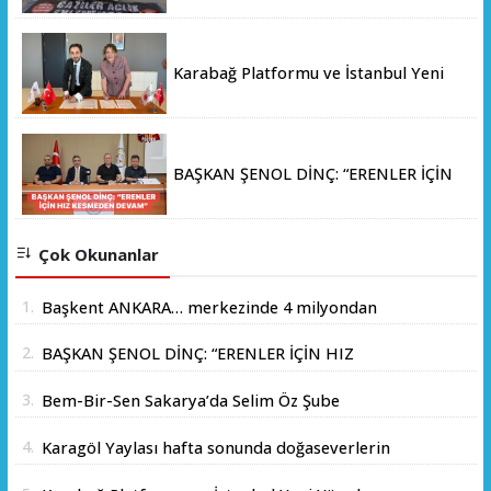
Karabağ Platformu ve İstanbul Yeni
Yüzyıl Üniversitesi Arasında Stratejik
İş Birliği Memorandumu İmzalandı
BAŞKAN ŞENOL DİNÇ: “ERENLER İÇİN
HIZ KESMEDEN DEVAM”
Çok Okunanlar
1.
Başkent ANKARA… merkezinde 4 milyondan
fazla insanın yaşadığı yer.
2.
BAŞKAN ŞENOL DİNÇ: “ERENLER İÇİN HIZ
KESMEDEN DEVAM”
3.
Bem-Bir-Sen Sakarya’da Selim Öz Şube
Başkanlığına Adaylığını Açıkladı
4.
Karagöl Yaylası hafta sonunda doğaseverlerin
akınına uğradı