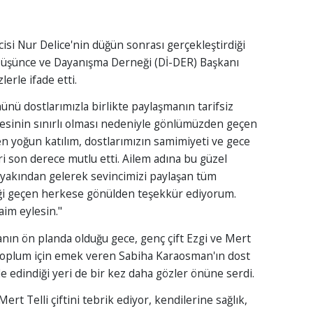
isi Nur Delice'nin düğün sonrası gerçekleştirdiği
Düşünce ve Dayanışma Derneği (Dİ-DER) Başkanı
erle ifade etti.
nü dostlarımızla birlikte paylaşmanın tarifsiz
tesinin sınırlı olması nedeniyle gönlümüzden geçen
 yoğun katılım, dostlarımızın samimiyeti ve gece
i son derece mutlu etti. Ailem adına bu güzel
yakından gelerek sevincimizi paylaşan tüm
eği geçen herkese gönülden teşekkür ediyorum.
im eylesin."
nın ön planda olduğu gece, genç çift Ezgi ve Mert
ır toplum için emek veren Sabiha Karaosman'ın dost
 edindiği yeri de bir kez daha gözler önüne serdi.
ert Telli çiftini tebrik ediyor, kendilerine sağlık,