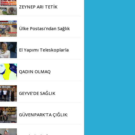
ZEYNEP ARI TETİK
İSTANBUL EMNİYET
MÜDÜRLÜĞÜ’NE ATANDI
Ülke Postası’ndan Sağlık
Bakanlığı’na Üst Düzey
Ziyaret
El Yapımı Teleskoplarla
Uzayın Derinliklerini
Keşfediyorlar
QADIN OLMAQ
GEYVE’DE SAĞLIK
YATIRIMLARINA DEV ADIM:
İL SAĞLIK MÜDÜRÜ DOÇ.
DR. KAYHAN ÖZDEMİR VE
GÜVENPARK'TA ÇIĞLIK:
SAHA HEYETİ YERİNDE
GAZİLER AÇLIK GREVİNE
İNCELEMEDE BULUNDU
BAŞLADI!