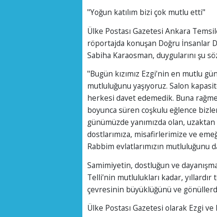
"Yoğun katılım bizi çok mutlu etti"
Ülke Postası Gazetesi Ankara Temsilc
röportajda konuşan Doğru İnsanlar 
Sabiha Karaosman, duygularını şu sözl
"Bugün kızımız Ezgi'nin en mutlu günü
mutluluğunu yaşıyoruz. Salon kapasi
herkesi davet edemedik. Buna rağmen
boyunca süren coşkulu eğlence bizler
günümüzde yanımızda olan, uzaktan 
dostlarımıza, misafirlerimize ve em
Rabbim evlatlarımızın mutluluğunu da
Samimiyetin, dostluğun ve dayanışma
Telli'nin mutlulukları kadar, yıllard
çevresinin büyüklüğünü ve gönüllerde
Ülke Postası Gazetesi olarak Ezgi ve M