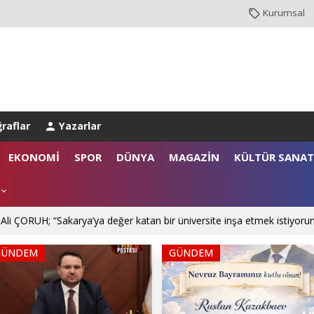
Kurumsal
raflar
Yazarlar
EKONOMİ
SPOR
DÜNYA
MAGAZİN
KÜLTÜR SANAT
NBUL EMNİYET MÜDÜRLÜĞÜ’NE ATANDI
GÜNDEM
GÜNDEM
. Mehmet SARIBIYIK'a vefa ziyareti
 Ali ÇORUH; “Sakarya’ya değer katan bir üniversite inşa etmek istiyoru