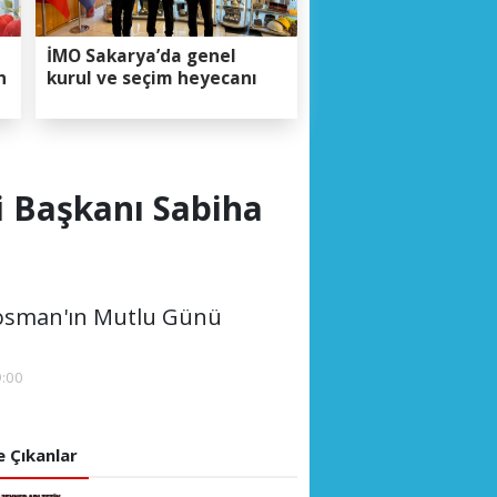
İMO Sakarya’da genel
n
kurul ve seçim heyecanı
 Başkanı Sabiha
aosman'ın Mutlu Günü
:00
 Çıkanlar