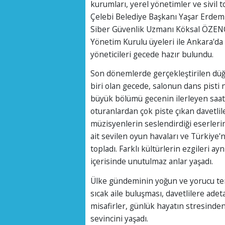
kurumları, yerel yönetimler ve sivil t
Çelebi Belediye Başkanı Yaşar Erdem
Siber Güvenlik Uzmanı Köksal ÖZENÇ
Yönetim Kurulu üyeleri ile Ankara'da
yöneticileri gecede hazır bulundu.
Son dönemlerde gerçekleştirilen düğ
biri olan gecede, salonun dans pisti 
büyük bölümü gecenin ilerleyen saat
oturanlardan çok piste çıkan davetlil
müzisyenlerin seslendirdiği eserlerin 
ait sevilen oyun havaları ve Türkiye
topladı. Farklı kültürlerin ezgileri ay
içerisinde unutulmaz anlar yaşadı.
Ülke gündeminin yoğun ve yorucu t
sıcak aile buluşması, davetlilere ade
misafirler, günlük hayatın stresinde
sevincini yaşadı.