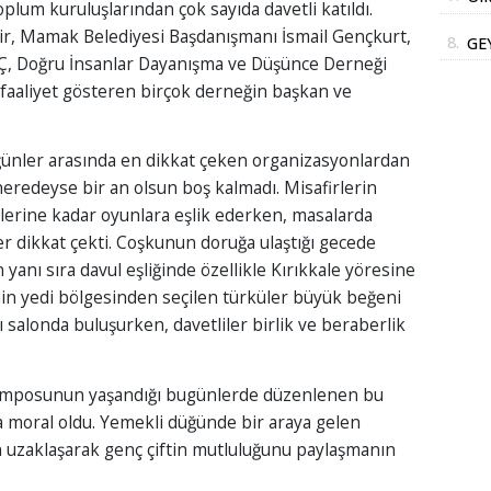
oplum kuruluşlarından çok sayıda davetli katıldı.
Bak
ir, Mamak Belediyesi Başdanışmanı İsmail Gençkurt,
8.
GE
, Doğru İnsanlar Dayanışma ve Düşünce Derneği
DE
 faaliyet gösteren birçok derneğin başkan ve
DO
SA
ünler arasında en dikkat çeken organizasyonlardan
İN
neredeyse bir an olsun boş kalmadı. Misafirlerin
lerine kadar oyunlara eşlik ederken, masalarda
er dikkat çekti. Coşkunun doruğa ulaştığı gecede
yanı sıra davul eşliğinde özellikle Kırıkkale yöresine
'nin yedi bölgesinden seçilen türküler büyük beğeni
nı salonda buluşurken, davetliler birlik ve beraberlik
emposunun yaşandığı bugünlerde düzenlenen bu
ta moral oldu. Yemekli düğünde bir araya gelen
n uzaklaşarak genç çiftin mutluluğunu paylaşmanın