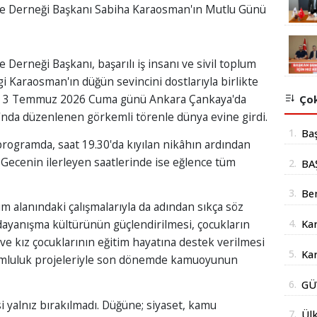
e Derneği Başkanı Sabiha Karaosman'ın Mutlu Günü
erneği Başkanı, başarılı iş insanı ve sivil toplum
i Karaosman'ın düğün sevincini dostlarıyla birlikte
lli, 3 Temmuz 2026 Cuma günü Ankara Çankaya'da
Çok
nda düzenlenen görkemli törenle dünya evine girdi.
1.
Ba
programda, saat 19.30'da kıyılan nikâhın ardından
mil
 Gecenin ilerleyen saatlerinde ise eğlence tüm
2.
BA
yer
İÇ
3.
Be
um alanındaki çalışmalarıyla da adından sıkça söz
Şub
4.
dayanışma kültürünün güçlendirilmesi, çocukların
Kar
Açı
 ve kız çocuklarının eğitim hayatına destek verilmesi
doğ
5.
Kar
rumluluk projeleriyle son dönemde kamuoyunun
Yüz
6.
GÜ
Str
AÇ
 yalnız bırakılmadı. Düğüne; siyaset, kamu
İm
7.
Ülk