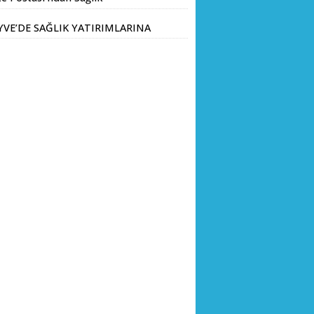
anlığı’na Üst Düzey Ziyaret
YVE’DE SAĞLIK YATIRIMLARINA
V ADIM: İL SAĞLIK MÜDÜRÜ
Ç. DR. KAYHAN ÖZDEMİR VE
HA HEYETİ YERİNDE
CELEMEDE BULUNDU