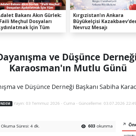
dalet Bakanı Akın Gürlek:
Kırgızistan’ın Ankara
Faili Meçhul Dosyaları
Büyükelçisi Kazakbaev’de
ydınlatmak İçin Tüm
Nevruz Mesajı
apasitemizi Seferber
ttik”
 Dayanışma ve Düşünce Derneği
Karaosman'ın Mutlu Günü
nışma ve Düşünce Derneği Başkanı Sabiha Kar
Yayın: 03 Temmuz 2026 - Cuma - Güncelleme: 03.07.2026 22:49
ÜNDEM
Öne
Okuma Süresi: 4 dk.
603
okunma