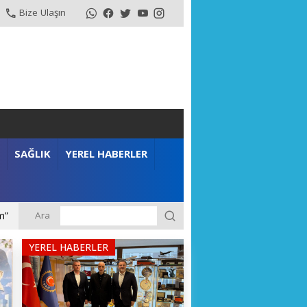
Bize Ulaşın
SAĞLIK
YEREL HABERLER
Ara
YEREL HABERLER
m”