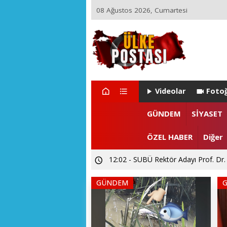
08 Ağustos 2026, Cumartesi
Videolar
Fotoğ
GÜNDEM
SİYASET
ÖZEL HABER
Diğer
22:29 - ZEYNEP ARI TETİK İSTA
GÜNDEM
15:55 - Levent CANDAN'dan Prof. Dr
12:02 - SUBÜ Rektör Adayı Prof. Dr.