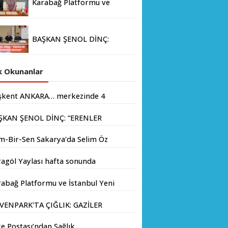
Karabağ Platformu ve
İstanbul Yeni Yüzyıl
Üniversitesi Arasında
Stratejik İş Birliği
BAŞKAN ŞENOL DİNÇ:
Memorandumu İmzalandı
“ERENLER İÇİN HIZ
KESMEDEN DEVAM”
 Okunanlar
şkent ANKARA… merkezinde 4
yondan fazla insanın yaşadığı
ŞKAN ŞENOL DİNÇ: “ERENLER
.
İN HIZ KESMEDEN DEVAM”
m-Bir-Sen Sakarya’da Selim Öz
e Başkanlığına Adaylığını
agöl Yaylası hafta sonunda
kladı
aseverlerin akınına uğradı
abağ Platformu ve İstanbul Yeni
yıl Üniversitesi Arasında
VENPARK'TA ÇIĞLIK: GAZİLER
atejik İş Birliği Memorandumu
LIK GREVİNE BAŞLADI!
zalandı
e Postası’ndan Sağlık