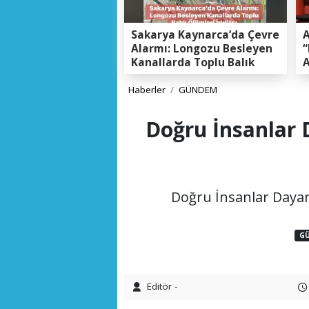
Sakarya Kaynarca’da Çevre
A
Alarmı: Longozu Besleyen
“
Kanallarda Toplu Balık
A
Ölümleri Gerçeği
K
E
Haberler
GÜNDEM
Doğru İnsanlar
Doğru İnsanlar Daya
G
Editör -