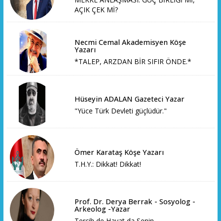
AÇIK ÇEK Mİ?
Necmi Cemal Akademisyen Köşe
Yazarı
*TALEP, ARZDAN BİR SIFIR ÖNDE.*
Hüseyin ADALAN Gazeteci Yazar
"Yüce Türk Devleti güçlüdür."
Ömer Karataş Köşe Yazarı
T.H.Y.: Dikkat! Dikkat!
Prof. Dr. Derya Berrak - Sosyolog -
Arkeolog -Yazar
Tercih de Hayat da Senin