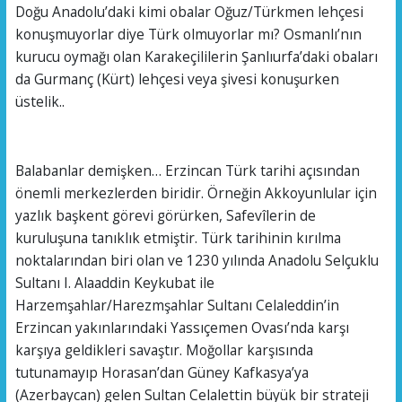
Doğu Anadolu’daki kimi obalar Oğuz/Türkmen lehçesi
konuşmuyorlar diye Türk olmuyorlar mı? Osmanlı’nın
kurucu oymağı olan Karakeçililerin Şanlıurfa’daki obaları
da Gurmanç (Kürt) lehçesi veya şivesi konuşurken
üstelik..
Balabanlar demişken… Erzincan Türk tarihi açısından
önemli merkezlerden biridir. Örneğin Akkoyunlular için
yazlık başkent görevi görürken, Safevîlerin de
kuruluşuna tanıklık etmiştir. Türk tarihinin kırılma
noktalarından biri olan ve 1230 yılında Anadolu Selçuklu
Sultanı I. Alaaddin Keykubat ile
Harzemşahlar/Harezmşahlar Sultanı Celaleddin’in
Erzincan yakınlarındaki Yassıçemen Ovası’nda karşı
karşıya geldikleri savaştır. Moğollar karşısında
tutunamayıp Horasan’dan Güney Kafkasya’ya
(Azerbaycan) gelen Sultan Celalettin büyük bir strateji