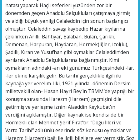
hatası yaparak Haçlı seferleri yüzünden zor bir
dönemden geçen Anadolu Selçukluları çatışmaya girmiş
ve aldığı büyük yenilgi Celaleddin için sonun başlangıcı
olmuştur. Celaleddin savaşı kaybedip Hazar kıyılarına
çekilirken Arıllı, Bahtiyar, Balaban, Bulan, Çarıklı,
Demenan, Harpuran, Haydaran, Hormek(li)ler, İzol(lu),
Şadıllı, Kıran ve Yusufhan gibi oymaklar Celaleddin’den
ayrılarak Anadolu Selçuklularına bağlanmıştır. Kimi
oymakların adındaki -an eki günümüz Türkçesindeki -lar,
-ler ekine karşılık gelir. Bu tarihî gerçeklikle ilgili iki
kaynağa yer verelim. İlki, 1921 yılında -dönemin Dersim
milletvekili olan- Hasan Hayri Bey’in TBMM’de yaptığı bir
konuşma sırasında Harezm (Harzem) geçmişini dile
getirmiş ve yerleşme iznini Alaaddin Keykubat’ın
verdiğini açıklamıştır. Diğer kaynak ise kendisi de bir
Hormekli olan Mehmet Şerif Fırat’tır. “Doğu İlleri ve
Varto Tarihi” adlı ünlü eserinde söz konusu oymaklar ve
Harezm (Harzem) bağı ile ilgili bilgilere yer vermiştir. Söz