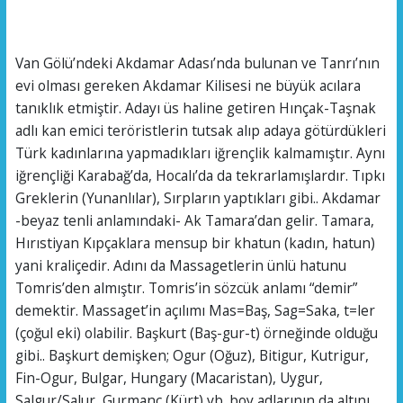
Van Gölü’ndeki Akdamar Adası’nda bulunan ve Tanrı’nın
evi olması gereken Akdamar Kilisesi ne büyük acılara
tanıklık etmiştir. Adayı üs haline getiren Hınçak-Taşnak
adlı kan emici teröristlerin tutsak alıp adaya götürdükleri
Türk kadınlarına yapmadıkları iğrençlik kalmamıştır. Aynı
iğrençliği Karabağ’da, Hocalı’da da tekrarlamışlardır. Tıpkı
Greklerin (Yunanlılar), Sırpların yaptıkları gibi.. Akdamar
-beyaz tenli anlamındaki- Ak Tamara’dan gelir. Tamara,
Hırıstiyan Kıpçaklara mensup bir khatun (kadın, hatun)
yani kraliçedir. Adını da Massagetlerin ünlü hatunu
Tomris’den almıştır. Tomris’in sözcük anlamı “demir”
demektir. Massaget’in açılımı Mas=Baş, Sag=Saka, t=ler
(çoğul eki) olabilir. Başkurt (Baş-gur-t) örneğinde olduğu
gibi.. Başkurt demişken; Ogur (Oğuz), Bitigur, Kutrigur,
Fin-Ogur, Bulgar, Hungary (Macaristan), Uygur,
Salgur/Salur, Gurmanç (Kürt) vb. boy adlarının da altını