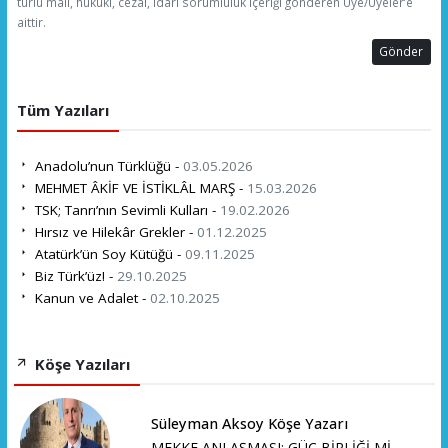
türlü mali, hukuki, cezai, idari sorumluluk içeriği gönderen Üye/Üyeler’e
aittir.
Gönder
Tüm Yazıları
Anadolu’nun Türklüğü -
03.05.2026
MEHMET ÂKİF VE İSTİKLÂL MARŞ -
15.03.2026
TSK; Tanrı’nın Sevimli Kulları -
19.02.2026
Hırsız ve Hilekâr Grekler -
01.12.2025
Atatürk’ün Soy Kütüğü -
09.11.2025
Biz Türk’üz! -
29.10.2025
Kanun ve Adalet -
02.10.2025
Köşe Yazıları
Süleyman Aksoy Köşe Yazarı
MEKKE ANLAŞMASI: GÜÇ BİRLİĞİ Mİ,