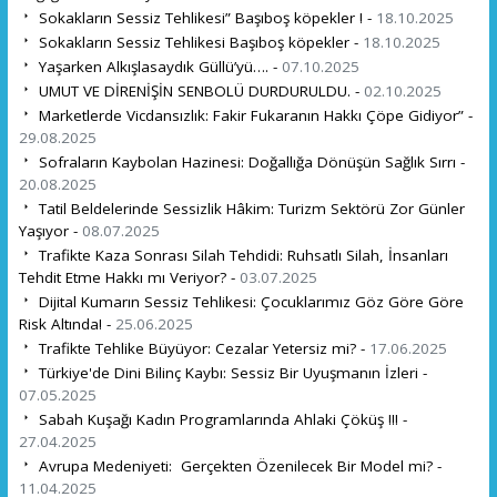
Sokakların Sessiz Tehlikesi” Başıboş köpekler ! -
18.10.2025
Sokakların Sessiz Tehlikesi Başıboş köpekler -
18.10.2025
Yaşarken Alkışlasaydık Güllü’yü…. -
07.10.2025
UMUT VE DİRENİŞİN SENBOLÜ DURDURULDU. -
02.10.2025
Marketlerde Vicdansızlık: Fakir Fukaranın Hakkı Çöpe Gidiyor” -
29.08.2025
Sofraların Kaybolan Hazinesi: Doğallığa Dönüşün Sağlık Sırrı -
20.08.2025
Tatil Beldelerinde Sessizlik Hâkim: Turizm Sektörü Zor Günler
Yaşıyor -
08.07.2025
Trafikte Kaza Sonrası Silah Tehdidi: Ruhsatlı Silah, İnsanları
Tehdit Etme Hakkı mı Veriyor? -
03.07.2025
Dijital Kumarın Sessiz Tehlikesi: Çocuklarımız Göz Göre Göre
Risk Altında! -
25.06.2025
Trafikte Tehlike Büyüyor: Cezalar Yetersiz mi? -
17.06.2025
Türkiye'de Dini Bilinç Kaybı: Sessiz Bir Uyuşmanın İzleri -
07.05.2025
Sabah Kuşağı Kadın Programlarında Ahlaki Çöküş !!! -
27.04.2025
Avrupa Medeniyeti: Gerçekten Özenilecek Bir Model mi? -
11.04.2025