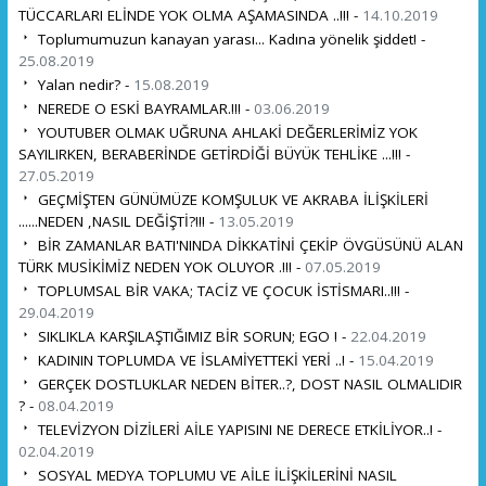
TÜCCARLARI ELİNDE YOK OLMA AŞAMASINDA ..!!! -
14.10.2019
Toplumumuzun kanayan yarası... Kadına yönelik şiddet! -
25.08.2019
Yalan nedir? -
15.08.2019
NEREDE O ESKİ BAYRAMLAR.!!! -
03.06.2019
YOUTUBER OLMAK UĞRUNA AHLAKİ DEĞERLERİMİZ YOK
SAYILIRKEN, BERABERİNDE GETİRDİĞİ BÜYÜK TEHLİKE ...!!! -
27.05.2019
GEÇMİŞTEN GÜNÜMÜZE KOMŞULUK VE AKRABA İLİŞKİLERİ
......NEDEN ,NASIL DEĞİŞTİ?!!! -
13.05.2019
BİR ZAMANLAR BATI'NINDA DİKKATİNİ ÇEKİP ÖVGÜSÜNÜ ALAN
TÜRK MUSİKİMİZ NEDEN YOK OLUYOR .!!! -
07.05.2019
TOPLUMSAL BİR VAKA; TACİZ VE ÇOCUK İSTİSMARI..!!! -
29.04.2019
SIKLIKLA KARŞILAŞTIĞIMIZ BİR SORUN; EGO ! -
22.04.2019
KADININ TOPLUMDA VE İSLAMİYETTEKİ YERİ ..! -
15.04.2019
GERÇEK DOSTLUKLAR NEDEN BİTER..?, DOST NASIL OLMALIDIR
? -
08.04.2019
TELEVİZYON DİZİLERİ AİLE YAPISINI NE DERECE ETKİLİYOR..! -
02.04.2019
SOSYAL MEDYA TOPLUMU VE AİLE İLİŞKİLERİNİ NASIL