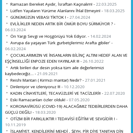
Ramazan Bereket Ayıdır, İsraftan Kaçınalım! -
22.03.2025
Lütfen Yayaların Yürüme Alanlarını İhlal Etmeyin! -
18.03.2025
GÜNÜMÜZÜN VEBASI TİKTOK ! -
27.04.2024
EVLİLİKLER NEDEN ARTIK BİR ÖMÜR BOYU SÜRMÜYOR ? -
06.03.2024
Ön Yargı Sevgi ve Hoşgörüyü Yok Ediyor. -
14.02.2024
Avrupa da yaşayan Türk gurbetçilerimiz Arafta gibiler' -
06.02.2024
ÇOCUKLARIMIZIN VE İNSANLARIN BİLİNÇ ALTINI HEDEF ALAN VE
EŞÇİNSELLİĞİ ENPOZE EDEN YAYINLAR !!! -
26.10.2022
Artık birileri dur desin yoksa tüm aile değerlerimizi
kaybedeceğiz… -
21.09.2021
Reishi Mantarı ( Kırmızı mantar) Nedir? -
27.01.2021
Dinleniyor ve izleniyoruz !!! -
10.12.2020
KADIN CİNAYETLERİ, TECAVÜZLERİ VE TACİZLERİ!! -
22.07.2020
Eski Ramazanları özler olduk! -
07.05.2020
KORONAVİRÜSÜ (COVID-19) ALACAĞIMIZ TEDBİRLERDEN DAHA
GÜÇLÜ DEĞİL! -
18.03.2020
OTİZM BİR FARKLILIKTIR ! TEDAVİSİ EĞİTİM VE SEVGİDİR ! -
10.11.2019
İSLAMİYET, KENDİLERİNİ MEHDİ , ŞEYH, PİR DİYE TANITAN DİN