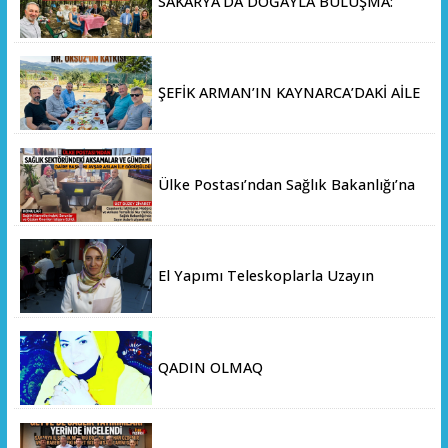
SAKARYA’DA DOĞAYLA BULUŞMA:
MİLLİ PARKLAR’DAN İL ORMANI’NDA
ÖRNEK "AİLE KAMPI" ETKİNLİĞİ
ŞEFİK ARMAN’IN KAYNARCA’DAKİ AİLE
ÇİFTLİĞİNDE DOSTLAR SOFRASI
Ülke Postası’ndan Sağlık Bakanlığı’na
Üst Düzey Ziyaret
El Yapımı Teleskoplarla Uzayın
Derinliklerini Keşfediyorlar
QADIN OLMAQ