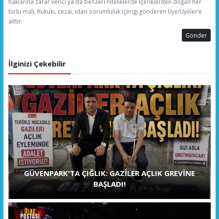
haklarına zarar verici ya da benzeri niteliklerde içeriklerden doğan her
türlü mali, hukuki, cezai, idari sorumluluk içeriği gönderen Üye/Üyeler’e
aittir.
Gönder
İlginizi Çekebilir
GÜVENPARK'TA ÇIĞLIK: GAZİLER AÇLIK GREVİNE
BAŞLADI!