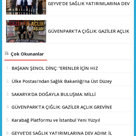
GEYVE’DE SAĞLIK YATIRIMLARINA DEV
ADIM: İL SAĞLIK MÜDÜRÜ DOÇ. DR.
KAYHAN ÖZDEMİR VE SAHA HEYETİ
YERİNDE İNCELEMEDE BULUNDU
GÜVENPARK'TA ÇIĞLIK: GAZİLER AÇLIK
GREVİNE BAŞLADI!
Çok Okunanlar
1.
BAŞKAN ŞENOL DİNÇ: “ERENLER İÇİN HIZ
KESMEDEN DEVAM”
2.
Ülke Postası’ndan Sağlık Bakanlığı’na Üst Düzey
Ziyaret
3.
SAKARYA’DA DOĞAYLA BULUŞMA: MİLLİ
PARKLAR’DAN İL ORMANI’NDA ÖRNEK "AİLE
4.
GÜVENPARK'TA ÇIĞLIK: GAZİLER AÇLIK GREVİNE
KAMPI" ETKİNLİĞİ
BAŞLADI!
5.
Karabağ Platformu ve İstanbul Yeni Yüzyıl
Üniversitesi Arasında Stratejik İş Birliği
6.
GEYVE’DE SAĞLIK YATIRIMLARINA DEV ADIM: İL