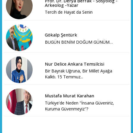
Prof. Dr. Derya Berrak - Sosyolog -
Arkeolog -Yazar
Tercih de Hayat da Senin
Gökalp Şentürk
BUGÜN BENİM DOĞUM GÜNÜM…
Nur Delice Ankara Temsilcisi
Bir Bayrak Uğruna, Bir Millet Ayağa
Kalktı. 15 Temmuz...
Mustafa Murat Karahan
Türkiye'de Neden "İnsana Güveniriz,
Kuruma Güvenmeyiz"?