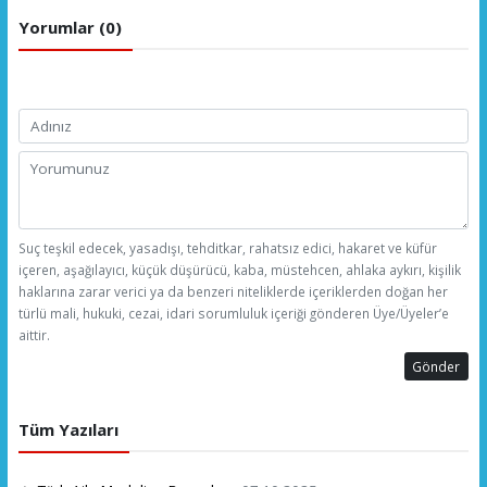
Yorumlar (0)
Suç teşkil edecek, yasadışı, tehditkar, rahatsız edici, hakaret ve küfür
içeren, aşağılayıcı, küçük düşürücü, kaba, müstehcen, ahlaka aykırı, kişilik
haklarına zarar verici ya da benzeri niteliklerde içeriklerden doğan her
türlü mali, hukuki, cezai, idari sorumluluk içeriği gönderen Üye/Üyeler’e
aittir.
Gönder
Tüm Yazıları