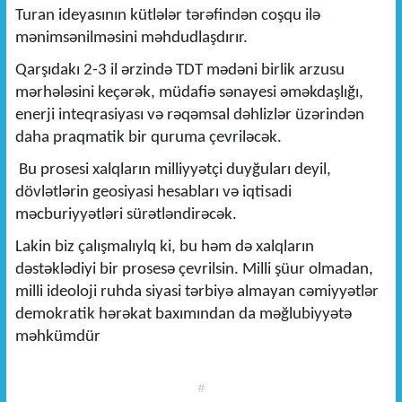
Turan ideyasının kütlələr tərəfindən coşqu ilə
mənimsənilməsini məhdudlaşdırır.
Qarşıdakı 2-3 il ərzində TDT mədəni birlik arzusu
mərhələsini keçərək, müdafiə sənayesi əməkdaşlığı,
enerji inteqrasiyası və rəqəmsal dəhlizlər üzərindən
daha praqmatik bir quruma çevriləcək.
Bu prosesi xalqların milliyyətçi duyğuları deyil,
dövlətlərin geosiyasi hesabları və iqtisadi
məcburiyyətləri sürətləndirəcək.
Lakin biz çalışmalıylq ki, bu həm də xalqların
dəstəklədiyi bir prosesə çevrilsin. Milli şüur olmadan,
milli ideoloji ruhda siyasi tərbiyə almayan cəmiyyətlər
demokratik hərəkat baxımından da məğlubiyyətə
məhkümdür
#