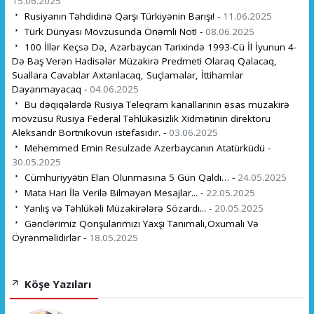
15.06.2025
Rusiyanın Təhdidinə Qarşı Türkiyənin Barışı! -
11.06.2025
Türk Dünyası Mövzusunda Önəmli Not! -
08.06.2025
100 İllər Keçsə Də, Azərbaycan Tarixində 1993-Cü İl İyunun 4-
Də Baş Verən Hadisələr Müzakirə Predmeti Olaraq Qalacaq,
Suallara Cavablar Axtarılacaq, Suçlamalar, İttihamlar
Dayanmayacaq -
04.06.2025
Bu dəqiqələrdə Rusiya Teleqram kanallarının əsas müzakirə
mövzusu Rusiya Federal Təhlükəsizlik Xidmətinin direktoru
Aleksandr Bortnikovun istefasıdır. -
03.06.2025
Mehemmed Emin Resulzade Azerbaycanın Atatürküdü -
30.05.2025
Cümhuriyyətin Elan Olunmasına 5 Gün Qaldı… -
24.05.2025
Mata Hari İlə Verilə Bilməyən Mesajlar... -
22.05.2025
Yanlış və Təhlükəli Müzakirələrə Sözardı... -
20.05.2025
Gənclərimiz Qonşularımızı Yaxşı Tanımalı,Oxumalı Və
Öyrənməlidirlər -
18.05.2025
Köşe Yazıları