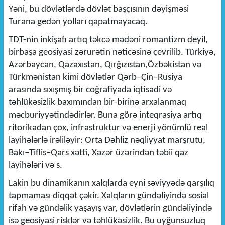
Yəni, bu dövlətlərdə dövlət başçısının dəyişməsi
Turana gedən yolları qapatmayacaq.
TDT-nin inkişafı artıq təkcə mədəni romantizm deyil,
birbaşa geosiyasi zərurətin nəticəsinə çevrilib. Türkiyə,
Azərbaycan, Qazaxıstan, Qırğızıstan,Özbəkistan və
Türkmənistan kimi dövlətlər Qərb–Çin–Rusiya
arasında sıxışmış bir coğrafiyada iqtisadi və
təhlükəsizlik baxımından bir-birinə arxalanmaq
məcburiyyətindədirlər. Buna görə inteqrasiya artıq
ritorikadan çox, infrastruktur və enerji yönümlü real
layihələrlə irəliləyir: Orta Dəhliz nəqliyyat marşrutu,
Bakı–Tiflis–Qars xətti, Xəzər üzərindən təbii qaz
layihələri və s.
Lakin bu dinamikanın xalqlarda eyni səviyyədə qarşılıq
tapmaması diqqət çəkir. Xalqların gündəliyində sosial
rifah və gündəlik yaşayış var, dövlətlərin gündəliyində
isə geosiyasi risklər və təhlükəsizlik. Bu uyğunsuzluq