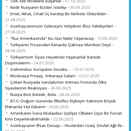
Türk Aile Modeline Başarılar -
07.10.2025
Nədir Rusiyanın Bizdən İstədiyi -
06.09.2025
Emel, Nihat, Cihat! Üç Kardeşi Bir Nefeste Öldürdüler -
31.08.2025
Azərbaycanımızın Gələcəyini Yetişdirən Əziz Valideynlər! -
27.08.2025
"Rus Amerikasında" Bu Gün Nələr Yaşanacaq -
15.08.2025
Türkiyənin Prosesdən Kənarda Qalması Mümkün Deyil -
08.08.2025
Türkiyəmizin Siyasi Həyatında Yaşananlar Barədə
Düşüncələrim -
24.07.2025
Srebrenitsa: Avropanın Xocalısı… -
10.07.2025
Moskvaya Proşay, Ankaraya Salam -
02.07.2025
Çökən Rusiyada Vandalizmin Artması Fonunda Ölkə
Siyasilərinin Reaksiyası -
30.06.2025
Rusiya Bize Beladır, Bela -
28.06.2025
87-Ci Doğum Günündə Əbülfəz Elçibəyin Xatirəsini Böyük
Ehtiramla Yad Edirəm! -
24.06.2025
Amerikanın İrana Müdaxiləsi Qafqaz Ölkələri Üçün Bir Fürsət
Kimi Dəyərləndirilməlidir -
22.06.2025
Azərbaycanın Əsas Duruşu – Hisslərdən Uzaq, Dövlət Ağlı İlə -