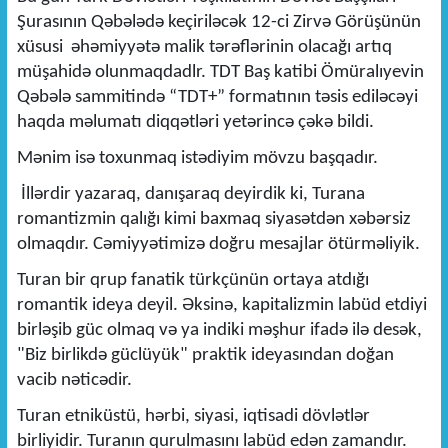
Şurasının Qəbələdə keçiriləcək 12-ci Zirvə Görüşünün
xüsusi əhəmiyyətə malik tərəflərinin olacağı artıq
müşahidə olunmaqdadlr. TDT Baş katibi Ömüralıyevin
Qəbələ sammitində “TDT+” formatının təsis ediləcəyi
haqda məlumatı diqqətləri yetərincə çəkə bildi.
Mənim isə toxunmaq istədiyim mövzu başqadır.
İllərdir yazaraq, danışaraq deyirdik ki, Turana
romantizmin qalığı kimi baxmaq siyasətdən xəbərsiz
olmaqdır. Cəmiyyətimizə doğru mesajlar ötürməliyik.
Turan bir qrup fanatik türkçünün ortaya atdığı
romantik ideya deyil. Əksinə, kapitalizmin labüd etdiyi
birləşib güc olmaq və ya indiki məşhur ifadə ilə desək,
"Biz birlikdə güclüyük" praktik ideyasından doğan
vacib nəticədir.
Turan etniküstü, hərbi, siyasi, iqtisadi dövlətlər
birliyidir. Turanın qurulmasını labüd edən zamandır.