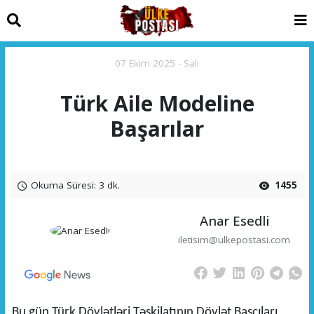
07 Ekim 2025 - Salı
Türk Aile Modeline
Başarılar
Okuma Süresi: 3 dk.
1455
Anar Esedli
iletisim@ulkepostasi.com
Bu gün Türk Dövlətləri Təşkilatının Dövlət Başçıları