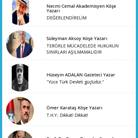
Necmi Cemal Akademisyen Köşe
Yazarı
DEĞERLENDİRELİM
Süleyman Aksoy Köşe Yazarı
TERÖRLE MÜCADELEDE HUKUKUN
SINIRLARI AŞILMAMALIDIR
Hüseyin ADALAN Gazeteci Yazar
"Yüce Türk Devleti güçlüdür."
Ömer Karataş Köşe Yazarı
T.H.Y.: Dikkat! Dikkat!