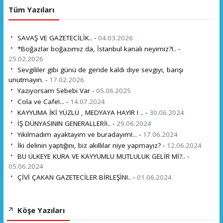
Tüm Yazıları
SAVAŞ VE GAZETECİLİK.. -
04.03.2026
*Boğazlar boğazımız da, İstanbul kanalı neyimiz?!.. -
25.02.2026
Sevgililer gibi günü de geride kaldı diye sevgiyi, barışı
unutmayın. -
17.02.2026
Yazıyorsam Sebebi Var -
05.06.2025
Cola ve Cafe!... -
14.07.2024
KAYYUMA İKİ YÜZLÜ , MEDYAYA HAYIR ! .. -
30.06.2024
İŞ DÜNYASININ GENERALLERİ!.. -
29.06.2024
Yıkılmadım ayaktayım ve buradayım!... -
17.06.2024
İki delinin yaptığını, biz akıllılar niye yapmayız? -
12.06.2024
BU ÜLKEYE KURA VE KAYYUMLU MUTLULUK GELİR Mİ?.. -
05.06.2024
ÇİVİ ÇAKAN GAZETECİLER BİRLEŞİN!.. -
01.06.2024
Köşe Yazıları