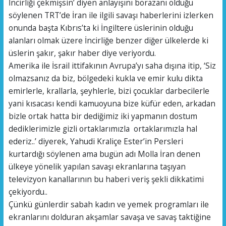
İncirliği çekmişsin’ diyen anlayışını borazanı olduğu
söylenen TRT’de İran ile ilgili savaşı haberlerini izlerken
onunda başta Kıbrıs’ta ki İngiltere üslerinin olduğu
alanları olmak üzere İncirliğe benzer diğer ülkelerde ki
üslerin şakır, şakır haber diye veriyordu.
Amerika ile İsrail ittifakının Avrupa’yı saha dışına itip, ‘Siz
olmazsanız da biz, bölgedeki kukla ve emir kulu dikta
emirlerle, krallarla, şeyhlerle, bizi çocuklar darbecilerle
yani kısacası kendi kamuoyuna bize küfür eden, arkadan
bizle ortak hatta bir dediğimiz iki yapmanın dostum
dediklerimizle gizli ortaklarımızla ortaklarımızla hal
ederiz..’ diyerek, Yahudi Kraliçe Ester’in Persleri
kurtardığı söylenen ama bugün adı Molla İran denen
ülkeye yönelik yapılan savaşı ekranlarına taşıyan
televizyon kanallarının bu haberi veriş şekli dikkatimi
çekiyordu..
Çünkü günlerdir sabah kadın ve yemek programları ile
ekranlarını dolduran akşamlar savaşa ve savaş taktiğine