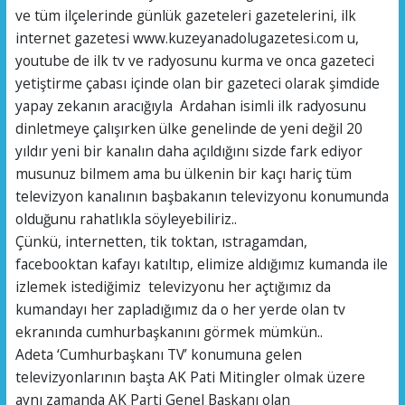
ve tüm ilçelerinde günlük gazeteleri gazetelerini, ilk
internet gazetesi www.kuzeyanadolugazetesi.com u,
youtube de ilk tv ve radyosunu kurma ve onca gazeteci
yetiştirme çabası içinde olan bir gazeteci olarak şimdide
yapay zekanın aracığıyla Ardahan isimli ilk radyosunu
dinletmeye çalışırken ülke genelinde de yeni değil 20
yıldır yeni bir kanalın daha açıldığını sizde fark ediyor
musunuz bilmem ama bu ülkenin bir kaçı hariç tüm
televizyon kanalının başbakanın televizyonu konumunda
olduğunu rahatlıkla söyleyebiliriz..
Çünkü, internetten, tik toktan, ıstragamdan,
facebooktan kafayı katıltıp, elimize aldığımız kumanda ile
izlemek istediğimiz televizyonu her açtığımız da
kumandayı her zapladığımız da o her yerde olan tv
ekranında cumhurbaşkanını görmek mümkün..
Adeta ‘Cumhurbaşkanı TV’ konumuna gelen
televizyonlarının başta AK Pati Mitingler olmak üzere
aynı zamanda AK Parti Genel Başkanı olan