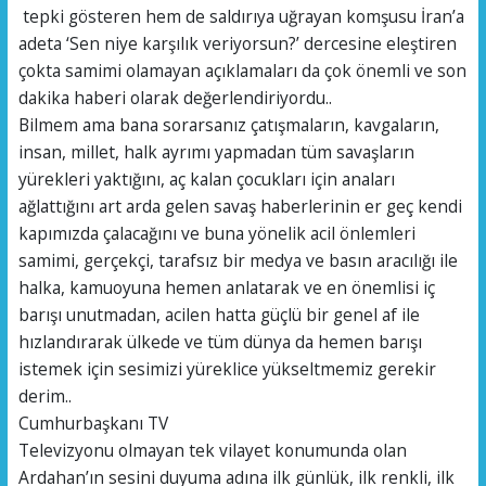
tepki gösteren hem de saldırıya uğrayan komşusu İran’a
adeta ‘Sen niye karşılık veriyorsun?’ dercesine eleştiren
çokta samimi olamayan açıklamaları da çok önemli ve son
dakika haberi olarak değerlendiriyordu..
Bilmem ama bana sorarsanız çatışmaların, kavgaların,
insan, millet, halk ayrımı yapmadan tüm savaşların
yürekleri yaktığını, aç kalan çocukları için anaları
ağlattığını art arda gelen savaş haberlerinin er geç kendi
kapımızda çalacağını ve buna yönelik acil önlemleri
samimi, gerçekçi, tarafsız bir medya ve basın aracılığı ile
halka, kamuoyuna hemen anlatarak ve en önemlisi iç
barışı unutmadan, acilen hatta güçlü bir genel af ile
hızlandırarak ülkede ve tüm dünya da hemen barışı
istemek için sesimizi yüreklice yükseltmemiz gerekir
derim..
Cumhurbaşkanı TV
Televizyonu olmayan tek vilayet konumunda olan
Ardahan’ın sesini duyuma adına ilk günlük, ilk renkli, ilk