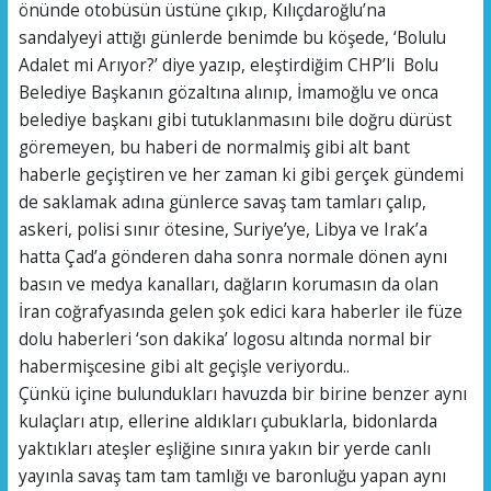
önünde otobüsün üstüne çıkıp, Kılıçdaroğlu’na
sandalyeyi attığı günlerde benimde bu köşede, ‘Bolulu
Adalet mi Arıyor?’ diye yazıp, eleştirdiğim CHP’li Bolu
Belediye Başkanın gözaltına alınıp, İmamoğlu ve onca
belediye başkanı gibi tutuklanmasını bile doğru dürüst
göremeyen, bu haberi de normalmiş gibi alt bant
haberle geçiştiren ve her zaman ki gibi gerçek gündemi
de saklamak adına günlerce savaş tam tamları çalıp,
askeri, polisi sınır ötesine, Suriye’ye, Libya ve Irak’a
hatta Çad’a gönderen daha sonra normale dönen aynı
basın ve medya kanalları, dağların korumasın da olan
İran coğrafyasında gelen şok edici kara haberler ile füze
dolu haberleri ‘son dakika’ logosu altında normal bir
habermişcesine gibi alt geçişle veriyordu..
Çünkü içine bulundukları havuzda bir birine benzer aynı
kulaçları atıp, ellerine aldıkları çubuklarla, bidonlarda
yaktıkları ateşler eşliğine sınıra yakın bir yerde canlı
yayınla savaş tam tam tamlığı ve baronluğu yapan aynı