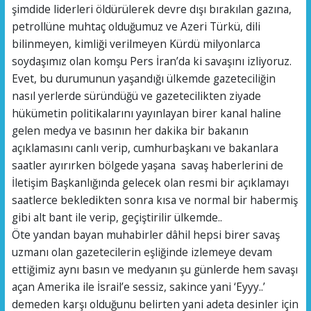
şimdide liderleri öldürülerek devre dışı bırakılan gazına,
petrollüne muhtaç olduğumuz ve Azeri Türkü, dili
bilinmeyen, kimliği verilmeyen Kürdü milyonlarca
soydaşımız olan komşu Pers İran’da ki savaşını izliyoruz.
Evet, bu durumunun yaşandığı ülkemde gazeteciliğin
nasıl yerlerde süründüğü ve gazetecilikten ziyade
hükümetin politikalarını yayınlayan birer kanal haline
gelen medya ve basının her dakika bir bakanın
açıklamasını canlı verip, cumhurbaşkanı ve bakanlara
saatler ayırırken bölgede yaşana savaş haberlerini de
İletişim Başkanlığında gelecek olan resmi bir açıklamayı
saatlerce bekledikten sonra kısa ve normal bir habermiş
gibi alt bant ile verip, geçiştirilir ülkemde..
Öte yandan bayan muhabirler dâhil hepsi birer savaş
uzmanı olan gazetecilerin eşliğinde izlemeye devam
ettiğimiz aynı basın ve medyanın şu günlerde hem savaşı
açan Amerika ile İsrail’e sessiz, sakince yani ‘Eyyy..’
demeden karşı olduğunu belirten yani adeta desinler için