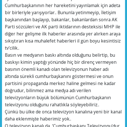
Cumhurbaşkanının her hareketini yayınlamak için adeta
bir birleriyle yarışıyorlar.. Bununla yetinmeyip, İletişim
başkanından başlayıp, bakanlar, bakanlardan sonra AK
Parti sözcüleri ve AK parti iktidarının desteksisi MHP ile
diğer her gelişme ilk haberler arasında yer alırken araya
sıkıştıran kısa muhalefet haberleri il gün boyu kesintisiz
tv’cilik..
Basın ve medyanın baskı altında olduğunu belirtip, bu
baskıyı kimin yaptığı yönünde hiç bir direnç vermeyen
basının önemli kanadı olan televizyonun haber adı
altında sürekli cumhurbaşkanını göstermesi ve onun
partisini propaganda merkez haline gelmesi ne kadar
doğrudur, bilinmez ama medya adı verilen
televizyonların büyük bölümünün Cumhurbaşkanın
televizyonu olduğunu rahatlıkla söyleyebiliriz..
Çünkü bu ülke de onca televizyon kanalına yeni bir kanal
daha eklenmişte haberimiz yok..
O televizyon kanalı da, ‘Cumhurbaşkanı Televizyonu'dur..