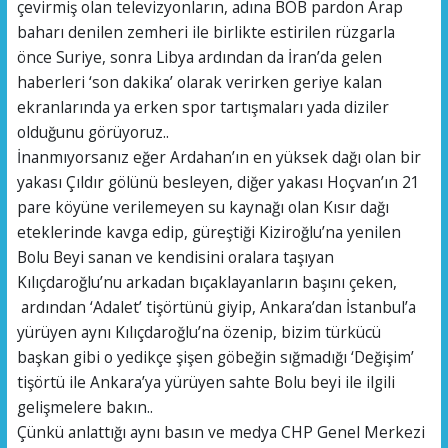
çevirmiş olan televizyonların, adına BOB pardon Arap
baharı denilen zemheri ile birlikte estirilen rüzgarla
önce Suriye, sonra Libya ardından da İran’da gelen
haberleri ‘son dakika’ olarak verirken geriye kalan
ekranlarında ya erken spor tartışmaları yada diziler
olduğunu görüyoruz..
İnanmıyorsanız eğer Ardahan’ın en yüksek dağı olan bir
yakası Çıldır gölünü besleyen, diğer yakası Hoçvan’ın 21
pare köyüne verilemeyen su kaynağı olan Kısır dağı
eteklerinde kavga edip, güreştiği Kiziroğlu’na yenilen
Bolu Beyi sanan ve kendisini oralara taşıyan
Kılıçdaroğlu’nu arkadan bıçaklayanların başını çeken,
ardından ‘Adalet’ tişörtünü giyip, Ankara’dan İstanbul’a
yürüyen aynı Kılıçdaroğlu’na özenip, bizim türkücü
başkan gibi o yedikçe şişen göbeğin sığmadığı ‘Değişim’
tişörtü ile Ankara’ya yürüyen sahte Bolu beyi ile ilgili
gelişmelere bakın..
Çünkü anlattığı aynı basın ve medya CHP Genel Merkezi