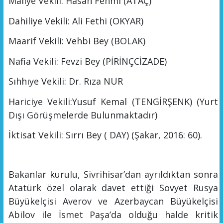
Maliye Vekili:
Hasan Fehmi (ATAÇ)
Dahiliye Vekili:
Ali Fethi (OKYAR)
Maarif Vekili:
Vehbi Bey (BOLAK)
Nafia Vekili: Fevzi Bey (PİRİNÇCİ
ZADE)
Sıhhıye Vekili:
Dr. Rıza N
UR
Hariciye Vekili:
Yusuf Kemal (
TENGİRŞENK
)
(Yurt
Dışı Görüşmelerde Bulunmaktadır)
İktisat Vekili:
Sırrı Bey ( DAY
)
(Şakar, 2016: 60).
B
akanlar kurulu, Sivrihisar’dan ayrıldıktan sonra
Atatürk özel olarak davet ettiği Sovyet Rusya
Büyükelçisi Averov ve Aze
rbaycan Büyükelçisi
Abilov ile İ
smet Paşa’da olduğu halde kritik