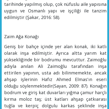
tarihinde yapılmış olup, çok nüfuslu aile yapısına
uygun ve Osmanlı yapı ve işçiliği ile tanzim
edilmiştir
(Şakar, 2016: 58).
Zaim Ağa Konağı
Geniş bir bahçe içinde yer alan konak, iki katlı
olarak inşa edilmiştir. Ayrıca altta yarım kat
yüksekliğinde bir bodrumu mevcuttur. Zaimoğlu
adıyla anılan Ali Zaimoğlu tarafından inşa
ettirilen yapının, usta adı bilinmemekte, ancak
ahşap işlerinin Hafız Ahmed Elmas'ın eseri
olduğu söylenmektedir
(Sayan,
2009:
87)
.
Konağın
bodrum ve giriş kat duvarları yığma çamur harçlı
kırma moloz taş; üst katları ahşap çatkı
arası
tuğla ve kerpiç
dolgulu karkas
ş
eklinde inşa