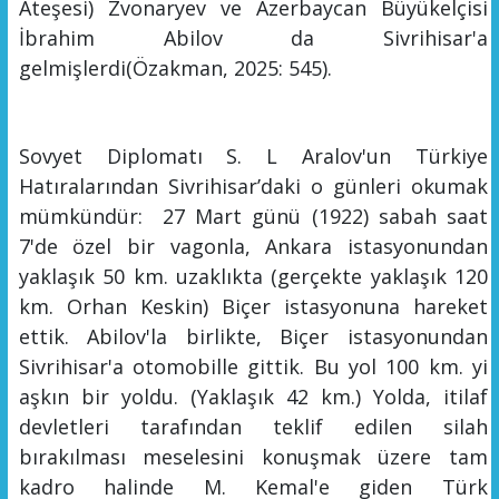
Ateşesi)
Zvonaryev ve Azerbaycan Büyükelçisi
İbrahim Abilov da Sivrihisar'a
gelmişlerdi
(Özakman
, 2025: 545
).
Sovyet Diplomatı S. L Aralov'
un Türkiye
Hatır
alarından
Sivrihisar’daki
o gün
leri
okumak
mümkündür
: 27 Mart günü (1922) sabah saat
7'de özel bir vagonla, Ankara istasyonundan
yaklaşık 50 km. uzaklıkta (gerçekte yaklaşık 120
km. Orhan Keskin) Biçer istasyonuna hareket
ettik. Abilov'la birlikte, Biçer istasyonundan
Sivrihisar'a otomobille gittik. Bu yol 100 km. yi
aşkın bir yoldu. (Yaklaşık 42 km.) Yolda, itilaf
devletleri tarafından teklif edilen silah
bırakılması meselesini konuşmak üzere tam
kadro halinde M. Kemal'e giden Türk