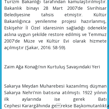
Turizm Bakanlığı tarafından kamulaştırılmıştır.
Bakanlık binayı 28 Mart 2007’de Sivrihisar
Belediyesine tahsis etmiştir. Kültür
Bakanlığınca
yenilenme
projesi hazırlanmış,
Eskişehir İl Özel idaresinin sağladığı ödenekle
aslına uygun şekilde restore edilmiş ve Temmuz
2007'de Müze ve Kültür Evi olarak hizmete
açılmıştır
(Şakar,
2016: 58-59
).
Zaim Ağa Konağı
’nın
Kurtuluş Savaşındaki Yeri
Sakarya Meydan Muharebesi kazanılmış düşman
Sakarya Nehri’nin batısına atılmıştı. 1922 yılının
ilk aylarında ise gerek Batı
Cephesi
Karargâhında
gerekse
Başkomutanlıkt