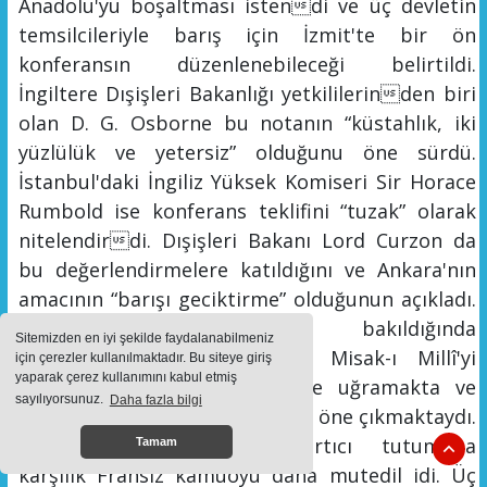
Anadolu'yu boşaltması istendi ve üç devletin
temsilcileriyle barış için İzmit'te bir ön
konferansın düzenlenebileceği belirtildi.
İngiltere Dışişleri Bakanlığı yetkililerinden biri
olan D. G. O
s
borne bu notanın
“
küstahlık, iki
yüzlülük ve yetersiz
”
olduğunu öne sürdü.
İstanbul'daki İngiliz Yüksek Komiseri Sir Horace
Rumbold ise konferans teklifini
“
tuzak
”
olarak
nitelendirdi. Dışişleri Bakanı Lord Curzon da
bu değerlendirmelere katıldığını ve Ankara'nın
amacının
“
barışı geciktirme
” olduğunun açıkladı
.
Bu değerlendirmelere bakıldığında
Sitemizden en iyi şekilde faydalanabilmeniz
TBMM'nin
diplomasi yoluyla Misak-ı Millî
'yi
için çerezler kullanılmaktadır. Bu siteye giriş
yaparak çerez kullanımını kabul etmiş
gerçekleştirme niyeti akamete uğramakta ve
sayılıyorsunuz.
Daha fazla bilgi
taarruz fikri tek seçenek olarak öne çıkmaktaydı.
İngiliz siyasetçilerinin kışkırtıcı tutumuna
Tamam
karşılık Frans
ız kamuoyu daha mutedil idi. Ü
ç