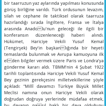
bir taarruzun yaz aylarında yapılması konusunda
görüş birliğine varıldı. Türk ordusunun levazım,
silah ve cephane ile taktiksel olarak taarruza
hazırlandığı sırada İngiltere, Fransa ve İtalya
arasında Anadolu'nun geleceği ile ilgili bir
konferansın düzenleneceği haberi alındı.
Hükümet, Hariciye Vekili Yusuf Kemal
(Tengirşek) Bey'in başkanlığında bir heyeti
temaslarda bulunmak ve Avrupa kamuoyuna ilk
elden bilgiler vermek üzere Paris ve Londra'ya
gönderme kararı
aldı.
TBMM'nin 4 Şubat 1922
tarihli toplantısında Hariciye Vekili Yusuf Kemal
Bey gezinin gerekçesini milletvekillerine şöyle
açıkladı:
“
Millî
davamızı
Türkiye Büyük Millet
Meclisi na
mına
onun Ha
rici
ye Vekili olarak
doğrudan doğruya yerlerinde müdafaa etmek,
bu davanın nasıl haklı bir dava olduğunu