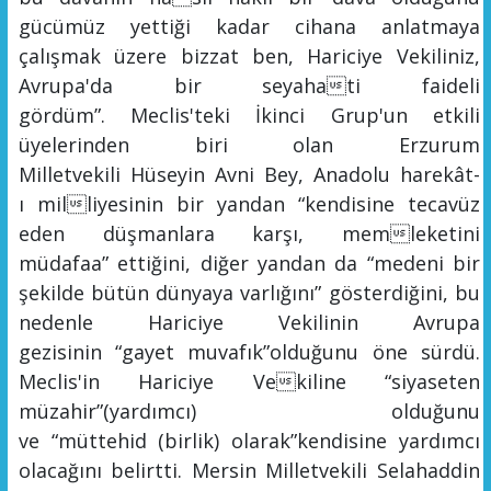
gücümüz yettiği kadar cihana anlatmaya
çalışmak üzere bizzat ben, Hariciye Vekiliniz,
Avrupa'da b
ir seyahati
faideli
gördüm
”
.
Meclis'teki İkinci Grup
'un etkili
üyelerinden biri olan Erzurum
Milletvekili
Hüseyin Avni Bey, Anadolu harekâ
t-
ı
mil
l
i
yesinin bir yandan
“
kendisine tecavüz
eden düşmanlara karşı, memleketini
müdafaa
”
ettiğini, diğer yandan da
“
medeni bir
şekilde bütün dünyaya varlığını
”
gösterdiğini, bu
nedenle Hariciye Vekilinin Avrupa
gezi
s
inin
“
gayet muvafık
”
olduğunu öne sürdü.
Meclis'in Hariciye Vekiline
“
siyaseten
müzahir
”
(yardımcı)
olduğunu
ve
“
müttehid
(birlik)
olarak
”
kendisine yardımcı
olacağını belirtti. Mersin Milletvekili Selahaddin