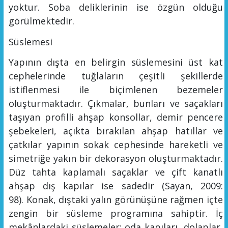
yoktur. Soba deliklerinin ise özgün olduğu
görülmektedir.
Süslemesi
Yapının dışta en belirgin süslemesini üst kat
cephelerinde tuğlaların çeşitli şekillerde
istiflenmesi ile biçimlenen bezemeler
oluşturmaktadır. Çıkmalar, bunları ve saçakları
taşıyan profilli ahşap konsollar, demir pencere
şebekeleri, açıkta bırakılan ahşap hatıllar ve
çatkılar yapının sokak cephesinde hareketli ve
simetriğe yakın bir dekorasyon oluşturmaktadır.
Düz tahta kaplamalı saçaklar ve çift kanatlı
ahşap dış kapılar ise sadedir (Sayan, 2009:
98).
Konak, dıştaki yalın görünüşün
e rağmen içte
zengin bir süslem
e programına sahiptir. İç
mekânlardaki süslemeler; oda kapıları, dolaplar,