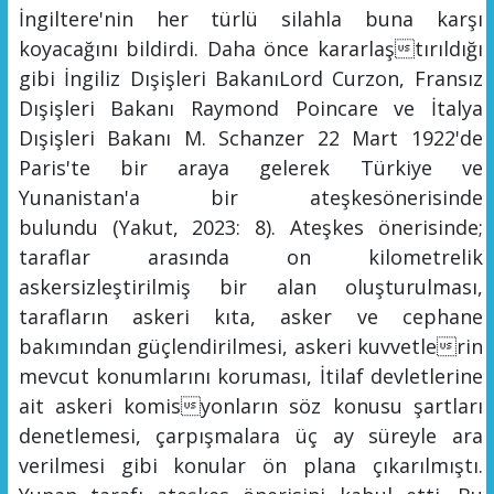
İngiltere'nin her türlü silahla buna karşı
koyacağı
nı
bildirdi. Daha önce kararlaştırıldı
ğı
gibi İngiliz Dışişleri Bakanı
Lord Curzon, Fransız
Dışişleri Baka
nı
Raymond Poincare ve İtalya
Dışişleri Baka
nı
M. Schanzer 22 Mart 1922'de
Paris'te bir araya gelerek Türkiye ve
Yunanistan'a bir ateşke
s
önerisinde
bulundu
(Yakut, 2023: 8).
Ateşkes önerisinde;
taraflar arasında on kilometrelik
askersizleştirilmiş bir alan oluşturulması,
tarafların askeri kıta, asker ve cephane
bakımından güçlendirilmesi, askeri kuvvetlerin
mevcut konumlarını koruması, İtilaf devletlerine
ait askeri komisyonların söz konusu şartları
denetlemesi, çarpışmalara üç ay süreyle ara
verilmesi gibi konular ön plana çıkarılmıştı.