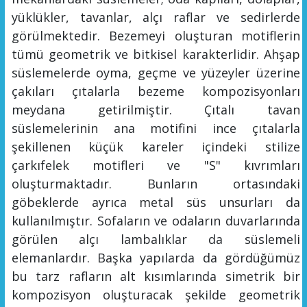
yüklükler, tavanlar, alçı raflar ve sedirlerde
görülmektedir. Bezemeyi oluşturan motiflerin
tümü geometrik ve bitkisel karakterlidir. Ahşap
süslemelerde oyma, geçme ve yüzeyler üzerine
çakıları çıtalarla bezeme kompozisyonları
meydana getirilmiştir. Çıtalı tavan
süslemelerinin ana motifini ince çıtalarla
şekillenen küçük kareler içindeki stilize
çarkıfelek motifleri ve "S" kıvrımları
oluşturmaktadır.
Bunların ortasındaki
göbeklerde ayrıca metal
süs
unsurları da
kullanılmıştır
.
Sofaların ve odaların duvarlarında
görülen alçı lambalıklar da
süsleme
li
elemanlardır. Başka yapılarda d
a gördüğümüz
bu tarz rafl
arın alt kısımların
da simetrik bir
kompozisyon oluş
turacak
ş
ekilde geometrik