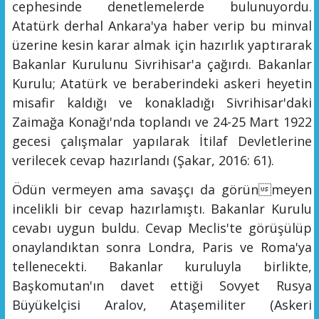
cephesinde denetlemelerde bulunuyordu.
Atatürk derhal Ankara'ya haber verip bu minval
üzerine kesin karar almak için hazırlık yaptırarak
Bakanlar Kurulunu Sivrihisar'a çağırdı. Bakanlar
Kurulu; Atatürk ve beraberindeki askeri heyetin
misafir kaldığı ve konakladığı Sivrihisar'daki
Zaimağa Konağı'nda toplandı ve 24-25 Mart 19
22
gecesi çalışmalar yapılarak İ
tilaf Devletlerine
verilecek cevap hazırlandı (
Şakar, 2016: 61
).
Ödün vermeyen ama savaşçı da görünmeyen
incelikli bir cevap hazırlamıştı. Bakanlar Kurulu
cevabı uygun buldu. Cevap Meclis'te görüşülüp
onaylandıktan sonra Londra, Paris ve Roma'ya
tellenecekti. Bakanlar kuruluyla birlikte,
Başkomutan'ın davet ettiği Sovyet Rusya
Büyükelçisi Aralov, Ataşemiliter
(Askeri