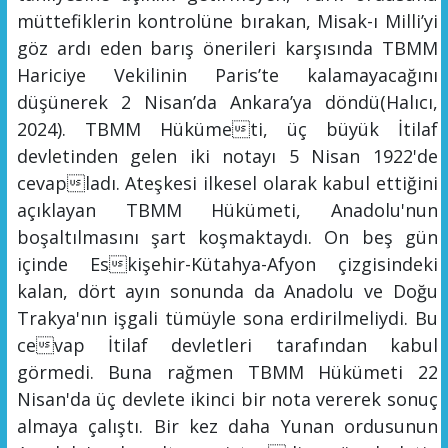
müttefiklerin kontrolüne bırakan, Misak-ı Milli’yi
göz ardı eden barış önerileri karşısında TBMM
Hariciye Vekilinin Paris’te kalamayacağını
düşünerek 2 Nisan’da Ankara’ya döndü
(Halıcı,
2024)
.
TBMM Hükümeti, üç büyük İtilaf
devletinden gelen iki notayı 5 Nisan 1922'de
cevapladı. Ateşkesi ilkesel olarak kabul ettiğini
açıklayan TBMM Hükümeti, Anadolu'nun
boşaltılmasını şart koşmaktaydı. On beş gün
içinde Eskişehir-Kütahya-Afyon çizgisindeki
k
alan, dört ayın sonunda da Ana
dolu ve Doğu
Trakya'nın işgal
i tümüyle sona erdirilmeliydi
. Bu
cevap İtilaf devletleri tarafından kabul
görmedi. Buna rağmen TBMM Hükümeti 22
Nisan'da üç devlete ikinci bir nota vererek sonuç
almaya çalıştı. Bir kez daha Yunan ordusunun