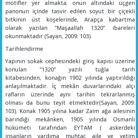
motifler yer almakta; onun altındaki üçgen
panonun içinde tasvir edilen soyut bir çiçekli
bitkinin üst
köş
e
l
e
rinde,
A
ra
pça kabartma
olarak yazılan “M
aşaallah
1320
”
ibareleri
okunmaktadır
(Sayan, 2009: 103).
Tarihlendirme
Yapının sokak cephesindeki giriş kapısı üzerine
konulan “
1320”
yazılı tuğla tarih
kitabesinden
,
konağın
1902
yılında yaptırıldığı
anlaşılmaktadır. İç mekân duvarlarındaki alçı
rafların üzerinde aynı tarihin tekrarlanmış
olması da bunu teyit etmektedir(Sayan, 2009
:
103
).
Konak 1905 yılına kadar Zaim ağa ailesinin
barındığı
mekânken
, 1905 yılında Osmanlı
hükümeti tarafından EYTAM ( askerdeki
insanların yardıma muhtaç aile ve yetim