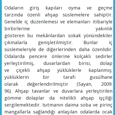
Odaların giriş kapıları oyma ve geçme
tarzında
özenli
ahşap süslemelere sahiptir.
Genelde iç düzenlemesi ve elemanları itibariyle
birbirlerine yakınlık
gösteren
bu
mekânlardan
sokak yönündekil
er
çıkmalarla gen
işletilmiştir. Bunlar iç
süslemeleriyle de diğerlerinden daha özenlidir.
O
dalarda pencere önlerine kolçakl
ı sedirler
yerleştirilmiş, duvarlardan birisi, dolap
ve
çiçekli
ahşap
yüklüklerle
kaplanmış;
yüklükl
eri
n bir tarafı gusül
hane
olarak
değerlendirilmiştir (Sayan, 2009:
96).
Ahşap tavanlar ve duvarlara yerleştirilen
gömme dolaplar da nitelikli ahşap işçiliği
sergilemektedir. Isıtmanın daima soba ve pirinç
mangallarla sağlandığı anlaşılan odalarda ocak