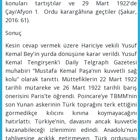
konuları tartıştılar ve 29 Mart 1922'de
Çay/Afyon
1.
Ordu
karargâhına
geçtiler
(Şakar,
2016: 61).
Sonuç
Kesin cevap vermek üzere Hariciye
v
ekili Yusuf
Kemal Bey'
in yurda dönüşüne karar verildi
.
Yusuf
Kemal Tengirşenk
’i
Daily Telgraph Gazetesi
muhabiri “Mustafa Kemal Paşa’nın kuvvetli sağ
kolu” olarak tanıttı. Müttefiklerin 22 Mart 1922
tarihli mütareke ve 26 Mart 1922 tarihli barış
önerisini Paris’te öğrendi. Poincare’ye TBMM’nin
son Yunan askerinin Türk toprağını terk ettiğini
görmedikçe kılıcını kınına koymayacağını
hatırlattı. Türkiye’nin, davasını ancak kuvvetle
kazanabileceği izlenimini edindi. Anadolu’nun
tahliyesine açıklık getirmeyen, Türk ordusunu