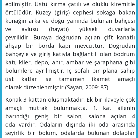
edilmiştir. Üstü kırma çatılı ve oluklu kir
e
mitle
örtülüdür. Kuzey (giriş) cephesi sokağa bakan
konağın arka ve doğu yanında bulunan bahçesi
ve avlusu (hayatı) yüksek duvarlarla
çevrilidir
.
Buraya doğrudan açılan çift kanatlı
ahşap bir borda kapı
mevcuttur.
Doğrudan
bahçeyle ve giriş katıyla bağlantılı olan bodrum
katı; kiler, depo, ahır, ambar ve şaraphana gibi
bölümlere ayrılmıştır. İç sofalı bir plana sahip
üst katlar ise tamamen ikamet amaçlı
olarak
düzenlenmiş
tir
(Sayan, 2009: 87).
Konak 3 kattan oluşmaktadır. Ek bir ilaveyle çok
amaçlı mutfak bulunmakta, 1. kat ailenin
barındığı geniş bir salon, salona açılan 4
oda
vardır
. Odaların dışında iki oda arasında
seyirlik bir bölüm, odalarda bulunan dolaplar