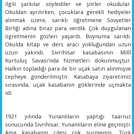
ilgili şarkılar söylediler ve şiirler okudular.
Okuldan ayrılırken, çocuklara gerekli hediyeler
alınmak üzere, sarıklı öğretmene Sovyetler
Birliği adına biraz para verdik. Çok duygulanan
ögretmenin gözleri yaşardı. Boynuma sarıldı.
Okulda kitap ve ders aracı yokluğundan uzun
uzun yakındı. Sivrihisar kasabasının Millî
Kurtuluş Savası'nda hizmetleri dokunmuştur.
Halkın topladığı
para ile bir uçak satın alınmış
ve
cepheye gönderilmi
ştir
. Kasabaya ziyaretimiz
sırasında,
uçak kasabanın göklerinde uç
makta
idi.
1921
yılında Yunanlıların yaptığ
ı taarruz
sonucunda Sivrihisar,
Yunanlıların eline geçmiş
ti.
Ama kasabanın çilesi çok sür
m
emi
ş
, Tü
rk