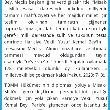
Bey, Meclis başkanlığına verdiği takrirde,
“
Misak-
ı
Millî
esasat
ı dairesinde hukuk-u milliyenin
ta
m
amii mahfuziyeti ve her mağdur millet için
teslim olunan tamiratın çiğn
e
nen
toprak
l
arımız için dahi temin-i kabulü sure
tiyle
şeref-i
milli
dairesinde sulh ve
sü
künun
tesisi
emrinde Hariciye Vekili Yusuf Kemal Bey'in ....
mesaisine Meclis-i Alinin müzaharet ve itimadı
tam
m
esi mevcud olduğundan tayini
esamiyle
“
re'ye vaz'
ını”
önerdi. Yapılan oylamada
178 milletvekili olumlu oy kulla
nır
ken, 3
milletvekili ise çekimser kaldı
(Yakut, 2023: 7- 8)
.
TBMM Hükümeti'nin
diplomasi yoluyla Misak-ı
Millî
'yi gerçekleştirme perspektifini pratiğe
dökmek için yola çıkan Hariciye Vekili Yusuf
Kemal Bey, Paris'e gitmeden önce İstanbul'da