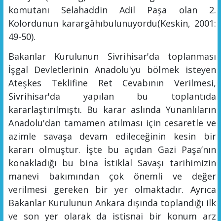
komutanı Selahaddin Adil Paşa olan 2.
Kolordunun
karargâhı
bulunuyordu
(Keskin, 2001:
49-50)
.
Bakanlar Kuru
lunun Sivrihisar'da toplanması
İ
şgal Devletlerinin Anadolu'yu b
ölmek isteyen
Ateşkes Teklifine Ret Cevabının Veril
mesi,
Sivrihisar'da yapılan bu toplantıda
k
ararlaştırılmıştı
. Bu karar aslında Yunanlıların
Anadolu'dan tamamen atılması için cesaretle ve
azimle savaşa devam edileceğinin kesin bir
kararı olmuştur. İşte bu açıdan Gazi Paşa’nın
konakladığı bu bina İstiklal Savaşı tarihimizin
manevi bakımından çok önemli ve değer
verilmesi gereken bir yer olmaktadır. Ayrıca
Bakanlar Kurulunun Ankara dışında toplandığı ilk
ve son yer olarak da istisnai bir konum arz