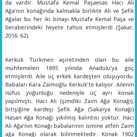
da vardır.
Mustafa Kemal Paşa
esas Hacı Ali
Ağa'nın konağında kalmakla birlikte Ali ve Şefik
Ağalar bu her iki binayı
Mustafa Kemal Paşa
ve
beraberindeki heyete tahsis etmişlerdi
(Şakar
,
2016: 62
).
Kerkük Türkmen aşiretinden olan bu aile
muhtemelen 1895 yılında Anadolu'ya göç
etmişlerdi. Aile
üç
erkek kardeşten oluşuyordu.
Babaları Kara Zaimoğlu Kerkük'te kalıyor. Ailenin
nüfus yoğunluğu nedeniyle
üç
ayrı konak
ya
p
ılmıştı
. Hacı
Ali (şimdiki Zaim Ağa Konağı),
bitişiğine kardeşi Şefik Ağa
(Sakarya Konağı)
Hasan Ağa Konağı yıkılmış kalıntısı yoktur. Hacı
Ali Ağa'nın Konağı babalarının ismine atfen Zaim
ağa Konağı olarak bilinmektedir. Konak 1902