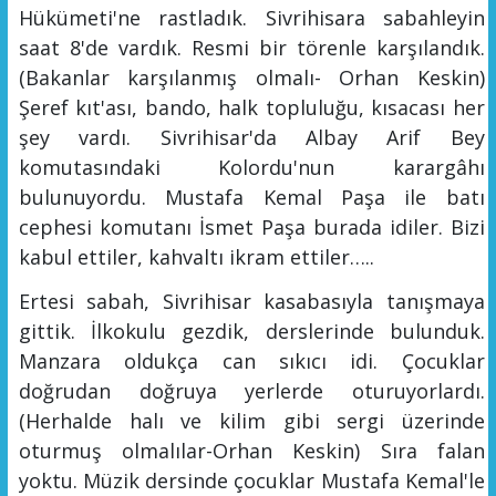
Hükümeti'ne rastladık. Sivrihisara sabahleyin
saat 8'de vardık. Resmi bir törenle karşılandık.
(Bakanlar karşılanmış olmalı- Orhan Keskin)
Şeref kıt'ası, bando, halk topluluğu, kısacası her
şey vardı. Sivrihisar'da Albay Arif Bey
komutasındaki Kolordu'nun karargâhı
bulunuyordu. Mustafa Kemal Paşa ile batı
cephesi komutanı İsmet Paşa burada idiler. Bizi
kabul ettiler, kahvaltı ikram ettiler….
.
Ertesi sabah, Sivrihisar kasabasıyla tanışmaya
gittik. İlkokulu gezdik, derslerinde bulunduk.
Manzara oldukça can sıkıcı idi. Çocuklar
doğrudan doğruya yerlerde oturuyorlardı.
(Herhalde halı ve kilim gibi sergi üzerinde
oturmuş olmalılar-Orhan Keskin) Sıra falan
yoktu. Müzik dersinde çocuklar Mustafa Kemal'le