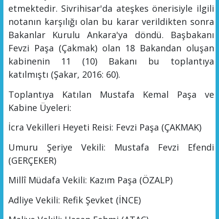
etmektedir. Sivrihisar'da ateşkes önerisiyle ilgili
notanın karşılığı olan bu karar verildikten sonra
Bakanlar Kurulu Ankara'ya döndü. Başbakanı
Fevzi Paşa (Çakmak) olan 18 Bakandan oluşan
kabinenin 11
(10)
Bakanı bu toplantıya
katılmıştı
(Şakar
, 2016: 60
).
Toplantıya Katılan Musta
fa Kemal Paşa ve
Kabine Üyeleri:
İcra Vekilleri Heyeti Reisi:
Fevzi Paşa (ÇAKMAK)
Umuru Şeriye Vekili:
Mustafa Fevzi Efendi
(G
E
RÇEKER)
Millî Müdafa Vekili:
Kazım Paşa (ÖZALP)
Adliye Vekili: Refik Şevket (İ
NCE)