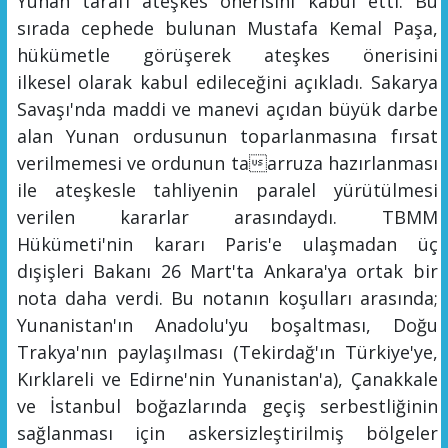
Yunan tarafı ateşkes önerisini kabul etti. Bu
sırada cephede bulunan Mustafa Kemal Paşa,
hükümetle görüşerek ateşkes önerisini
ilkesel
olarak kabul edileceğini açıkladı. Sakarya
Savaşı'nda maddi ve manevi açıdan büyük darbe
alan Yunan ordusunun toparlanmasına fırsat
verilmemesi ve ordunun taarruza hazırlanması
ile ateşkesle tahliyenin paralel yürütülmesi
verilen kararlar arasındaydı. TBMM
Hükümeti'nin kararı Paris'e ulaşmadan üç
dışişleri Bakanı 26 Mart'ta Ankara'ya ortak bir
nota daha verdi. Bu notanın koşulları arasında;
Yunanistan'ın Anadolu'yu boşaltması, Doğu
Trakya'nın paylaşılması (Tekirdağ'ın Türkiye'ye,
Kırklareli ve Edirne'nin Yunanistan'a), Çanakkale
ve İst
anbul boğazlarında geçiş serbestl
iğinin
sağlanması için askersizleştirilmiş bölgeler