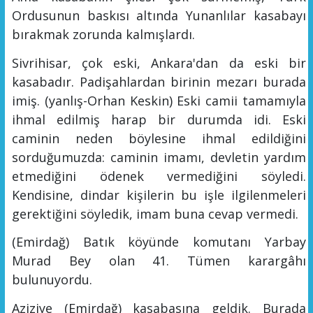
Ordusunun baskısı altında Yu
nanlılar kasabayı
bırakmak zorunda kal
mış
lardı.
Sivrihisar, çok eski, Ankara'dan da eski bir
kasabadır.
Padiş
ah
lardan birinin mezarı burada
imiş
. (yanlış-O
rhan
Keskin)
Eski camii tamamıyla
ihmal edilmiş harap bir durum
da idi. Eski
caminin neden böylesine ihmal edildiğini
sorduğumuzda:
caminin ima
mı,
devletin yar
dım
etmediğini ödenek vermediğini söyledi.
Kendisine,
dindar kişilerin bu iş
le ilgilenmeleri
gerektiğini söyledik, imam buna cevap vermedi.
(E
m
irdağ) Batık köyünde komutanı Yarbay
Murad Bey
olan 41. Tümen
karargâhı
bu
lunuyordu.
Aziziye (Emirdağ) kasabasına geldik. Burada