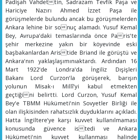
Padişah Vahdettin, Sadrazam Tevfik Paşa ve
Hariciye Nazırı Ahmed İzzet Paşa ile
görüşmelerde bulundu ancak bu görüşmelerden
Ankara lehine bir sonuç alamadı
.
Yusuf Kemal
Bey, Avrupa'daki temaslarında önce Paris'te
şehir merkezine yakın bir köyevinde eski
başbakanlardan Aristide Bri
and ile görüştü ve
Ankara'nı
n yaklaş
laşımını
aktardı. Ardından 16
Mart 1922'de Londra'da İngiliz Dışişleri
Baka
nı
Lord Curzon'la görüşerek, barışın
yolunun Misak-ı Mill
î
'yi kabul etmekten
geçtiğini belirtti. Lord Curzon, Yusuf Kemal
Bey'e TBMM Hükümeti'nin Sovyetler Birliği ile
olan ilişkisinden rahatsızlık duydukla
rını
açıkladı.
Hatta İngiltere'ye karşı kuvvet kullanılmaması
konusunda güvence istedi ve Ankara
Hükümeti'nin kuvvet kullanması halinde