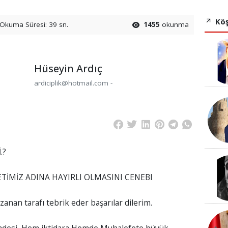
Köş
Okuma Süresi: 39 sn.
1455
okunma
Hüseyin Ardıç
ardiciplik@hotmail.com -
ETİMİZ ADINA HAYIRLI OLMASINI CENEBI
zanan tarafı tebrik eder başarılar dilerim.
iradesi, Hem iktidara Hemde Muhalefete büyük