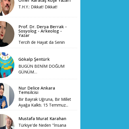
Ömer Karataş Köşe Yazarı
T.H.Y.: Dikkat! Dikkat!
Prof. Dr. Derya Berrak -
Sosyolog - Arkeolog -
Yazar
Tercih de Hayat da Senin
Gökalp Şentürk
BUGÜN BENİM DOĞUM
GÜNÜM…
Nur Delice Ankara
Temsilcisi
Bir Bayrak Uğruna, Bir Millet
Ayağa Kalktı. 15 Temmuz...
Mustafa Murat Karahan
Türkiye'de Neden "İnsana