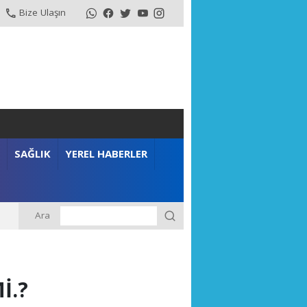
Bize Ulaşın
SAĞLIK
YEREL HABERLER
Ara
İ.?