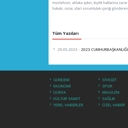
müstehcen, ahlaka aykırı, kişilik haklarına zarar
hukuki, cezai, idari sorumluluk içeriği gönderen 
Tüm Yazıları
29.05.2023 -
2023 CUMHURBAŞKANLIĞI 
GÜNDEM
SİYASET
EKONOMİ
SPOR
DÜNYA
MAGAZİN
KÜLTÜR SANAT
SAĞLIK
YEREL HABERLER
ÖZEL HABER