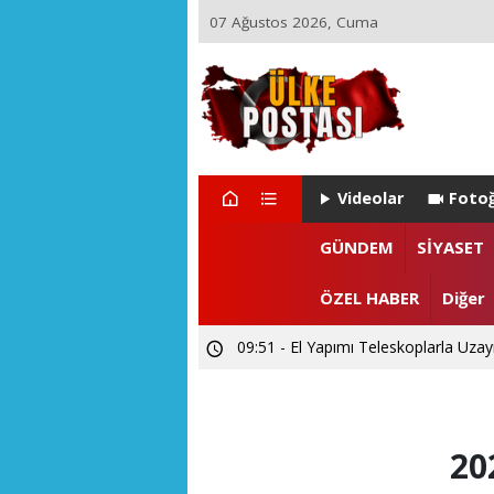
07 Ağustos 2026, Cuma
Videolar
Fotoğ
21:17 - Ülke Postası’ndan Sağlık Bak
GÜNDEM
SİYASET
14:26 - Akarslanlar Tur’dan şehit ve 
ÖZEL HABER
Diğer
09:51 - El Yapımı Teleskoplarla Uzayı
20