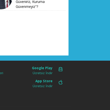
Güveniriz, Kuruma
Güvenmeyiz"?
Google Play
ri
Ücretsiz İndir
App Store
Ücretsiz İndir