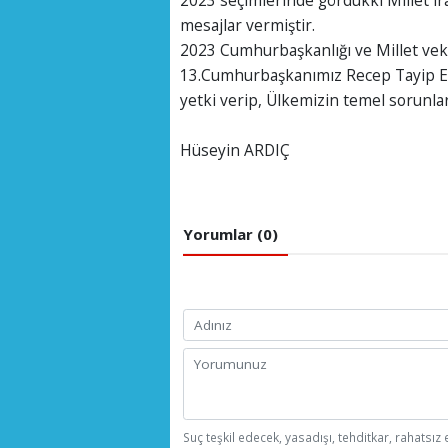
mesajlar vermiştir.
2023 Cumhurbaşkanlığı ve Millet vekil
13.Cumhurbaşkanımız Recep Tayip ER
yetki verip, Ülkemizin temel sorunlar
Hüseyin ARDIÇ
Yorumlar (0)
Suç teşkil edecek, yasadışı, tehditkar, rahatsız 