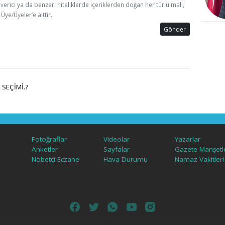
 verici ya da benzeri niteliklerde içeriklerden doğan her türlü mali,
Üye/Üyeler’e aittir.
Gönder
SEÇİMİ.?
Fotoğraflar
Videolar
Yazarlar
Anketler
Sayfalar
Gazete Manşetle
Nöbetçi Eczane
Hava Durumu
Namaz Vakitleri