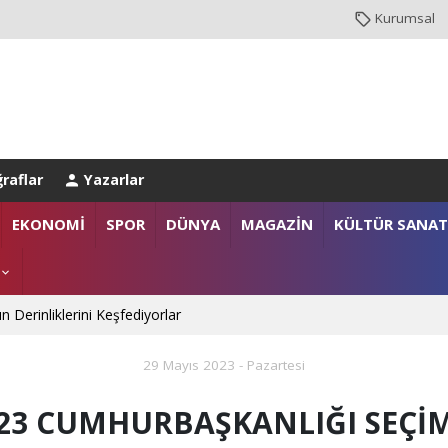
Kurumsal
raflar
Yazarlar
anlığı’na Üst Düzey Ziyaret
EKONOMİ
SPOR
DÜNYA
MAGAZİN
KÜLTÜR SANAT
gazi ailelerine anlamlı destek
n Derinliklerini Keşfediyorlar
29 Mayıs 2023 - Pazartesi
23 CUMHURBAŞKANLIĞI SEÇİM