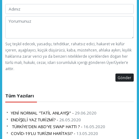
Suç teşkil edecek, yasadışı, tehditkar, rahatsız edici, hakaret ve küfür
içeren, aşağılayıcı, küçük düşürücü, kaba, müstehcen, ahlaka aykırı, kişilik
haklarına zarar verici ya da benzeri niteliklerde içeriklerden doğan her
türlü mali, hukuki, cezai, idari sorumluluk içeriği gönderen Üye/Üyeler’e
aittir.
Gönder
Tüm Yazıları
YENİ NORMAL "TATİL ANLAYIŞI" -
29.06.2020
ENDİŞELİ YAZ TURİZMİ? -
26.05.2020
TÜRKİYE'DEN ABD'YE SWAP HATTI ? -
16.05.2020
COVİD-19'LU TURİZM HARİTASI? -
13.05.2020