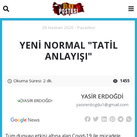
29 Haziran 2020 - Pazartesi
YENİ NORMAL "TATİL
ANLAYIŞI"
Okuma Süresi: 2 dk.
1455
YASİR ERDOĞDİ
yasirerdogdu1@gmail.com
Tüm dünyayı etkisi altına alan Covid-19 ile mücadele