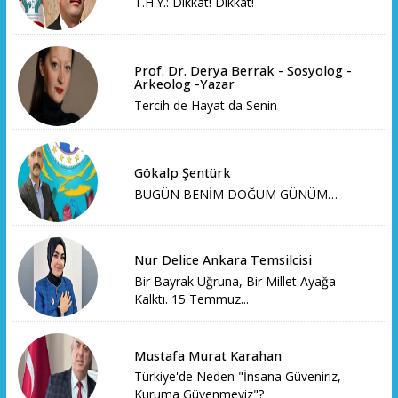
T.H.Y.: Dikkat! Dikkat!
Prof. Dr. Derya Berrak - Sosyolog -
Arkeolog -Yazar
Tercih de Hayat da Senin
Gökalp Şentürk
BUGÜN BENİM DOĞUM GÜNÜM…
Nur Delice Ankara Temsilcisi
Bir Bayrak Uğruna, Bir Millet Ayağa
Kalktı. 15 Temmuz...
Mustafa Murat Karahan
Türkiye'de Neden "İnsana Güveniriz,
Kuruma Güvenmeyiz"?