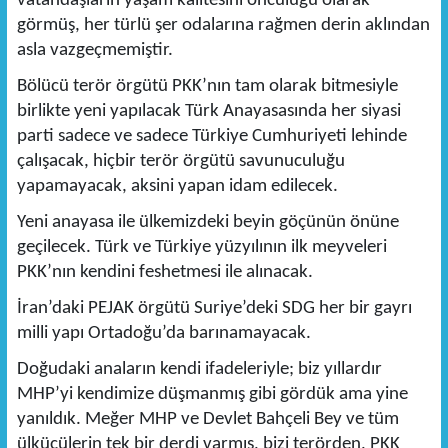
vatandaşların yaşam kalitesini öncülüğü olarak
görmüş, her türlü şer odalarına rağmen derin aklından
asla vazgeçmemiştir.
Bölücü terör örgütü PKK’nın tam olarak bitmesiyle
birlikte yeni yapılacak Türk Anayasasında her siyasi
parti sadece ve sadece Türkiye Cumhuriyeti lehinde
çalışacak, hiçbir terör örgütü savunuculuğu
yapamayacak, aksini yapan idam edilecek.
Yeni anayasa ile ülkemizdeki beyin göçünün önüne
geçilecek. Türk ve Türkiye yüzyılının ilk meyveleri
PKK’nın kendini feshetmesi ile alınacak.
İran’daki PEJAK örgütü Suriye’deki SDG her bir gayrı
milli yapı Ortadoğu’da barınamayacak.
Doğudaki anaların kendi ifadeleriyle; biz yıllardır
MHP’yi kendimize düşmanmış gibi gördük ama yine
yanıldık. Meğer MHP ve Devlet Bahçeli Bey ve tüm
ülkücülerin tek bir derdi varmış, bizi terörden, PKK