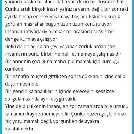
yanında başka bir ifade daha var: derin bir düşünce hâli…
Çünkü artık birçok insan yalnızca yarını değil, bir sonraki
ayı da hesap ederek yaşamaya başladı. Eskiden küçük
görülen masraflar bugün uzun uzun konuşuluyor.
İnsanlar ihtiyaçlarıyla imkânları arasında sessiz bir
denge kurmaya çalışıyor.
Belki de en ağır olan şey, yaşanan zorluklardan çok;
insanların bunu birbirine belli etmemeye çalışmasıdır.
Bir annenin çocuğuna mahcup olmamak için kurduğu
cümlede…
Bir esnafın müşteri gittikten sonra dükkânın içine dalıp
düşünmesinde…
Bir gencin kalabalıkların içinde geleceğini sessizce
sorgulamasında aynı duygu saklı.
Yine de bu ülkenin insanı, en zor zamanlarda bile umudu
tamamen kaybetmemeyi bilir. Çünkü bazen güçlü olmak;
hiç yorulmamak değil, yorgunken de ayakta
kalabilmektir.