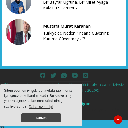
Bir Bayrak Uğruna, Bir Millet Ayağa
Kalktı. 15 Temmuz...
Mustafa Murat Karahan
Türkiye'de Neden "İnsana Güveniriz,
Kuruma Güvenmeyiz"?
Sitemizde bulunan içeriklerin tüm hakları saklı tutulmaktadır, izinsiz
içerikler kullanılamaz. Copyright 2020©
Sitemizden en iyi şekilde faydalanabilmeniz
için çerezler kullanılmaktadır. Bu siteye giriş
yaparak çerez kullanımını kabul etmiş
Haber Yazılımı:
Web Aksiyon
sayılıyorsunuz.
Daha fazla bilgi
haber yazılımı
haber paketi
haber scripti
haber yazılım
haber
script
Tamam
ss