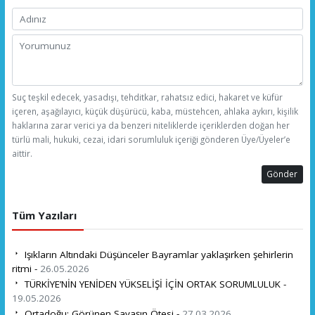
Suç teşkil edecek, yasadışı, tehditkar, rahatsız edici, hakaret ve küfür
içeren, aşağılayıcı, küçük düşürücü, kaba, müstehcen, ahlaka aykırı, kişilik
haklarına zarar verici ya da benzeri niteliklerde içeriklerden doğan her
türlü mali, hukuki, cezai, idari sorumluluk içeriği gönderen Üye/Üyeler’e
aittir.
Gönder
Tüm Yazıları
Işıkların Altındaki Düşünceler Bayramlar yaklaşırken şehirlerin
ritmi -
26.05.2026
TÜRKİYE’NİN YENİDEN YÜKSELİŞİ İÇİN ORTAK SORUMLULUK -
19.05.2026
Ortadoğu: Görünen Savaşın Ötesi -
27.03.2026