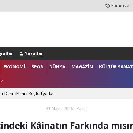
Kurumsal
raflar
Yazarlar
EKONOMİ
SPOR
DÜNYA
MAGAZİN
KÜLTÜR SANAT
n Derinliklerini Keşfediyorlar
31 Mayıs 2026 - Pazar
çindeki Kâinatın Farkında mısı