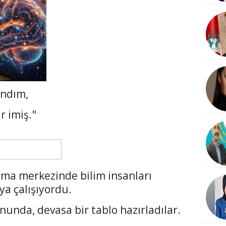
andım,
r imiş."
rma merkezinde bilim insanları
ya çalışıyordu.
nunda, devasa bir tablo hazırladılar.