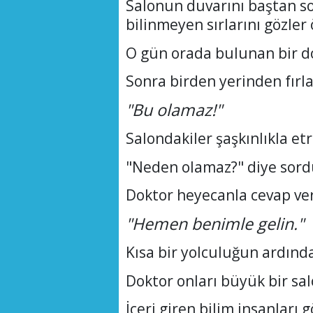
Salonun duvarını baştan so
bilinmeyen sırlarını gözler
O gün orada bulunan bir d
Sonra birden yerinden fırla
"Bu olamaz!"
Salondakiler şaşkınlıkla etr
"Neden olamaz?" diye sord
Doktor heyecanla cevap ver
"Hemen benimle gelin."
Kısa bir yolculuğun ardında
Doktor onları büyük bir sa
İçeri giren bilim insanları