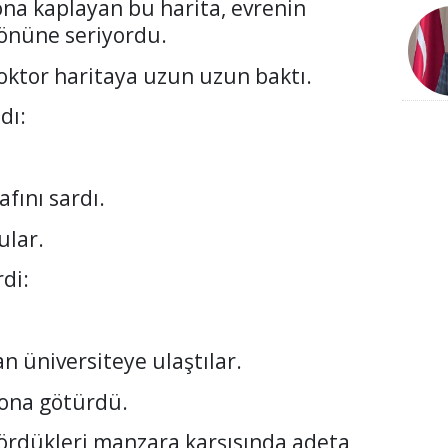
na kaplayan bu harita, evrenin
 önüne seriyordu.
oktor haritaya uzun uzun baktı.
dı:
afını sardı.
ular.
di:
n üniversiteye ulaştılar.
lona götürdü.
 gördükleri manzara karşısında adeta