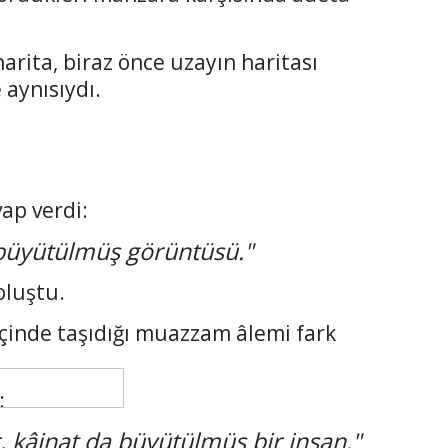
rita, biraz önce uzayın haritası
 aynısıydı.
vap verdi:
 büyütülmüş görüntüsü."
oluştu.
içinde taşıdığı muazzam âlemi fark
:
r, kâinat da büyütülmüş bir insan."