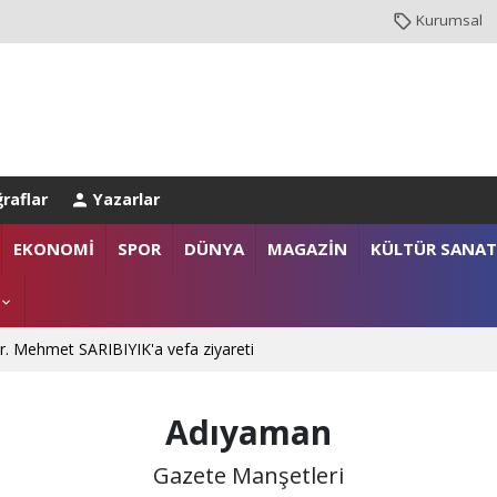
Kurumsal
raflar
Yazarlar
EKONOMİ
SPOR
DÜNYA
MAGAZİN
KÜLTÜR SANAT
. Mehmet SARIBIYIK'a vefa ziyareti
 Ali ÇORUH; “Sakarya’ya değer katan bir üniversite inşa etmek istiyoru
Adıyaman
Gazete Manşetleri