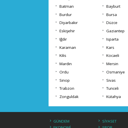
Batman
Bayburt
Burdur
Bursa
Diyarbakır
Düzce
Eskişehir
Gaziantep
Iğdır
Isparta
Karaman
Kars
Kilis
Kocaeli
Mardin
Mersin
Ordu
Osmaniye
Sinop
Sivas
Trabzon
Tunceli
Zonguldak
Kütahya
GÜNDEM
SİYASET
EKONOMİ
SPOR