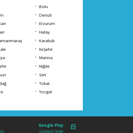
Bolu
um
Denizli
ncan
Erzurum
ari
Hatay
ramanmaraş
Karabük
kale
Kırşehir
tya
Manisa
ehir
Niğde
sun
Siirt
rdağ
Tokat
va
Yozgat
Google Play
ri
Ücretsiz İndir