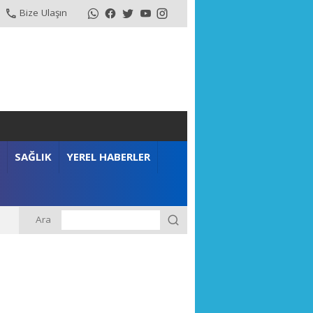
Bize Ulaşın
SAĞLIK
YEREL HABERLER
Ara
m”