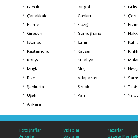
Bilecik
Bingöl
Bitlis
Çanakkale
Çankırı
Çor
Edirne
Elazığ
Erzi
Giresun
Gümüşhane
Hakk
İstanbul
İzmir
Kah
Kastamonu
Kayseri
Kırık
Konya
Kütahya
Mala
Muğla
Muş
Nevş
Rize
Adapazarı
Sam
Şanlıurfa
Şırnak
Teki
Uşak
Van
Yalo
Ankara
Fotoğraflar
Videolar
Yazarlar
Anketler
Sayfalar
Gazete Manşetle