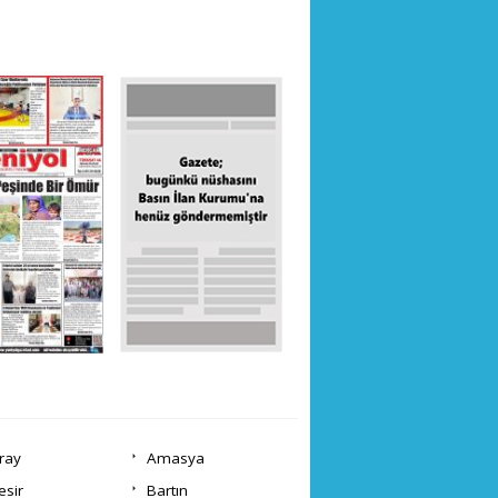
ray
Amasya
esir
Bartın