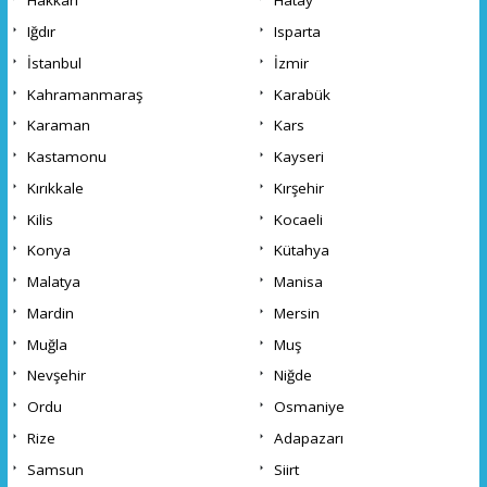
Hakkari
Hatay
Iğdır
Isparta
İstanbul
İzmir
Kahramanmaraş
Karabük
Karaman
Kars
Kastamonu
Kayseri
Kırıkkale
Kırşehir
Kilis
Kocaeli
Konya
Kütahya
Malatya
Manisa
Mardin
Mersin
Muğla
Muş
Nevşehir
Niğde
Ordu
Osmaniye
Rize
Adapazarı
Samsun
Siirt