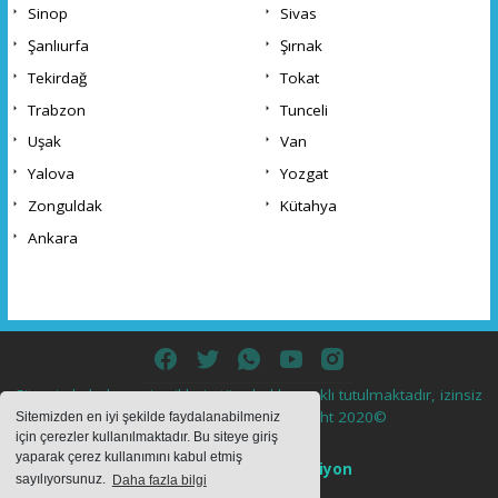
Sinop
Sivas
Şanlıurfa
Şırnak
Tekirdağ
Tokat
Trabzon
Tunceli
Uşak
Van
Yalova
Yozgat
Zonguldak
Kütahya
Ankara
Sitemizde bulunan içeriklerin tüm hakları saklı tutulmaktadır, izinsiz
içerikler kullanılamaz. Copyright 2020©
Sitemizden en iyi şekilde faydalanabilmeniz
için çerezler kullanılmaktadır. Bu siteye giriş
yaparak çerez kullanımını kabul etmiş
Haber Yazılımı:
Web Aksiyon
sayılıyorsunuz.
Daha fazla bilgi
haber yazılımı
haber paketi
haber scripti
haber yazılım
haber