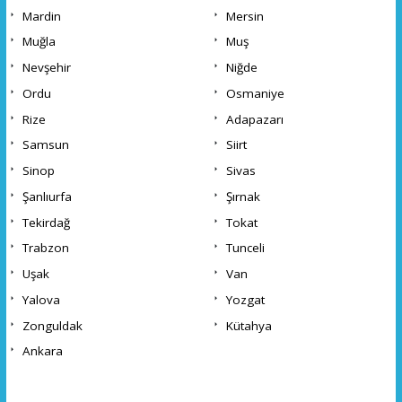
Mardin
Mersin
Muğla
Muş
Nevşehir
Niğde
Ordu
Osmaniye
Rize
Adapazarı
Samsun
Siirt
Sinop
Sivas
Şanlıurfa
Şırnak
Tekirdağ
Tokat
Trabzon
Tunceli
Uşak
Van
Yalova
Yozgat
Zonguldak
Kütahya
Ankara