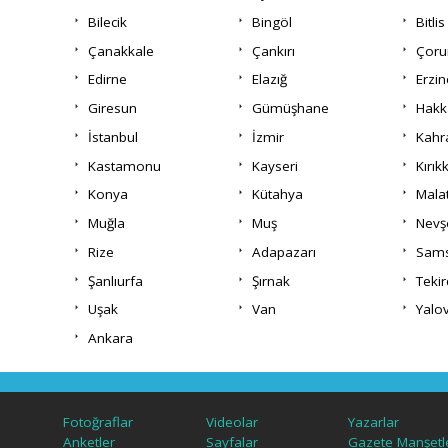
Bilecik
Bingöl
Bitlis
Çanakkale
Çankırı
Çor
Edirne
Elazığ
Erzi
Giresun
Gümüşhane
Hakk
İstanbul
İzmir
Kah
Kastamonu
Kayseri
Kırık
Konya
Kütahya
Mala
Muğla
Muş
Nevş
Rize
Adapazarı
Sam
Şanlıurfa
Şırnak
Teki
Uşak
Van
Yalo
Ankara
Fotoğraflar
Videolar
Yazarlar
Anketler
Sayfalar
Gazete Manşetle