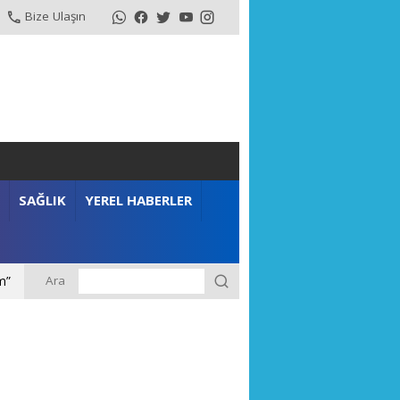
Bize Ulaşın
SAĞLIK
YEREL HABERLER
Ara
m”