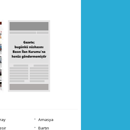
ray
Amasya
esir
Bartın