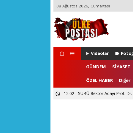
08 Ağustos 2026, Cumartesi
Videolar
Fotoğ
22:29 - ZEYNEP ARI TETİK İSTA
GÜNDEM
SİYASET
15:55 - Levent CANDAN'dan Prof. Dr
ÖZEL HABER
Diğer
12:02 - SUBÜ Rektör Adayı Prof. Dr.