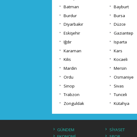
Batman
Bayburt
Burdur
Bursa
Diyarbakır
Düzce
Eskişehir
Gaziantep
Iğdır
Isparta
Karaman
Kars
Kilis
Kocaeli
Mardin
Mersin
Ordu
Osmaniye
Sinop
Sivas
Trabzon
Tunceli
Zonguldak
Kütahya
GÜNDEM
SİYASET
EKONOMİ
SPOR