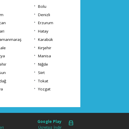
Bolu
um
Denizli
ncan
Erzurum
ari
Hatay
ramanmaraş
Karabük
kale
Kırşehir
tya
Manisa
ehir
Niğde
sun
Siirt
rdağ
Tokat
va
Yozgat
Google Play
ri
Ücretsiz İndir