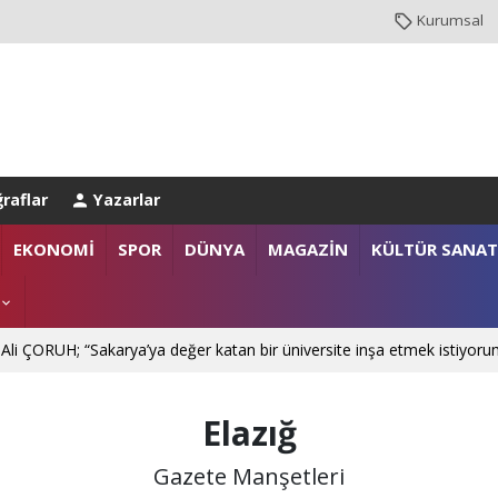
Kurumsal
raflar
Yazarlar
NBUL EMNİYET MÜDÜRLÜĞÜ’NE ATANDI
EKONOMİ
SPOR
DÜNYA
MAGAZİN
KÜLTÜR SANAT
. Mehmet SARIBIYIK'a vefa ziyareti
 Ali ÇORUH; “Sakarya’ya değer katan bir üniversite inşa etmek istiyoru
Elazığ
Gazete Manşetleri