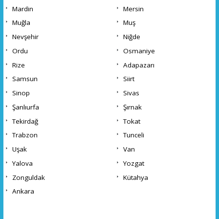
Mardin
Mersin
Muğla
Muş
Nevşehir
Niğde
Ordu
Osmaniye
Rize
Adapazarı
Samsun
Siirt
Sinop
Sivas
Şanlıurfa
Şırnak
Tekirdağ
Tokat
Trabzon
Tunceli
Uşak
Van
Yalova
Yozgat
Zonguldak
Kütahya
Ankara