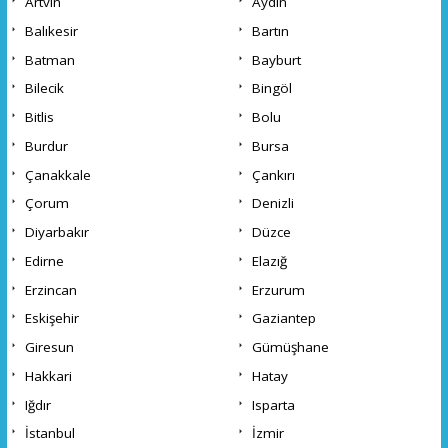
Artvin
Aydın
Balıkesir
Bartın
Batman
Bayburt
Bilecik
Bingöl
Bitlis
Bolu
Burdur
Bursa
Çanakkale
Çankırı
Çorum
Denizli
Diyarbakır
Düzce
Edirne
Elazığ
Erzincan
Erzurum
Eskişehir
Gaziantep
Giresun
Gümüşhane
Hakkari
Hatay
Iğdır
Isparta
İstanbul
İzmir