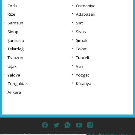
Ordu
Osmaniye
Rize
Adapazarı
Samsun
Siirt
Sinop
Sivas
Şanlıurfa
Şırnak
Tekirdağ
Tokat
Trabzon
Tunceli
Uşak
Van
Yalova
Yozgat
Zonguldak
Kütahya
Ankara
Sitemizde bulunan içeriklerin tüm hakları saklı tutulmaktadır, izinsiz