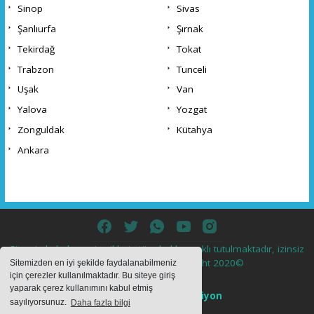
Sinop
Sivas
Şanlıurfa
Şırnak
Tekirdağ
Tokat
Trabzon
Tunceli
Uşak
Van
Yalova
Yozgat
Zonguldak
Kütahya
Ankara
Sitemizde bulunan içeriklerin tüm hakları saklı tutulmaktadır, izinsiz
içerikler kullanılamaz. Copyright 2020©
Sitemizden en iyi şekilde faydalanabilmeniz
için çerezler kullanılmaktadır. Bu siteye giriş
yaparak çerez kullanımını kabul etmiş
Haber Yazılımı:
Web Aksiyon
sayılıyorsunuz.
Daha fazla bilgi
haber yazılımı
haber paketi
haber scripti
haber yazılım
haber