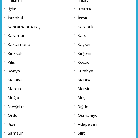
Hakkari
Hatay
Iğdır
Isparta
İstanbul
İzmir
Kahramanmaraş
Karabük
Karaman
Kars
Kastamonu
Kayseri
Kırıkkale
Kırşehir
Kilis
Kocaeli
Konya
Kütahya
Malatya
Manisa
Mardin
Mersin
Muğla
Muş
Nevşehir
Niğde
Ordu
Osmaniye
Rize
Adapazarı
Samsun
Siirt