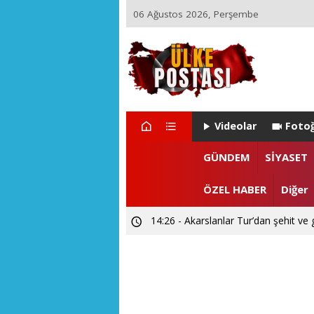
06 Ağustos 2026, Perşembe
Videolar
Fotoğ
GÜNDEM
SİYASET
ÖZEL HABER
Diğer
14:26 - Akarslanlar Tur’dan şehit ve 
09:51 - El Yapımı Teleskoplarla Uzayı