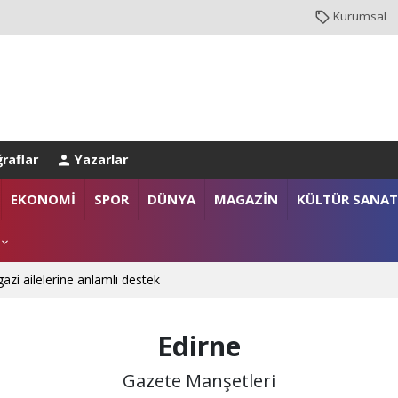
Kurumsal
raflar
Yazarlar
EKONOMİ
SPOR
DÜNYA
MAGAZİN
KÜLTÜR SANAT
gazi ailelerine anlamlı destek
n Derinliklerini Keşfediyorlar
Edirne
Gazete Manşetleri