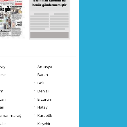
ray
Amasya
esir
Bartın
Bolu
um
Denizli
ncan
Erzurum
ari
Hatay
ramanmaraş
Karabük
kale
Kırşehir