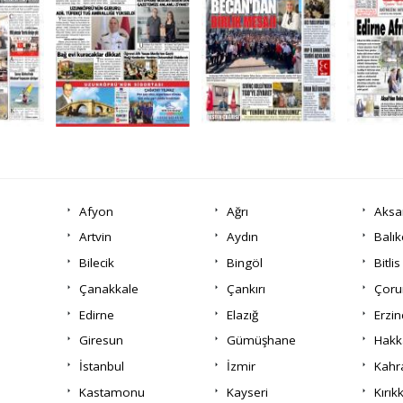
Afyon
Ağrı
Aksa
Artvin
Aydın
Balık
Bilecik
Bingöl
Bitlis
Çanakkale
Çankırı
Çor
Edirne
Elazığ
Erzi
Giresun
Gümüşhane
Hakk
İstanbul
İzmir
Kah
Kastamonu
Kayseri
Kırık