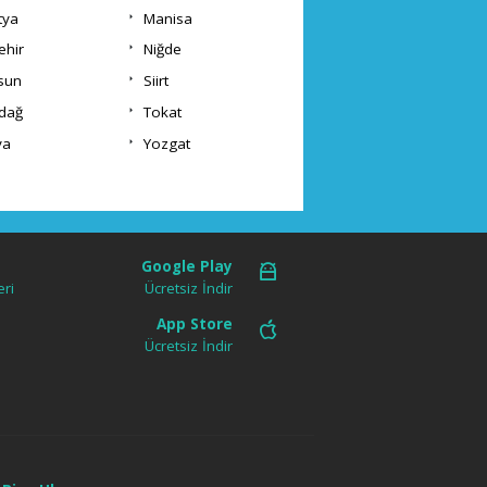
tya
Manisa
ehir
Niğde
sun
Siirt
rdağ
Tokat
va
Yozgat
Google Play
ri
Ücretsiz İndir
App Store
Ücretsiz İndir