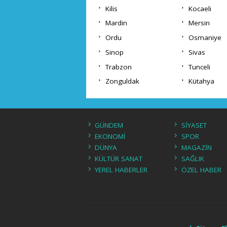
Kilis
Kocaeli
Mardin
Mersin
Ordu
Osmaniye
Sinop
Sivas
Trabzon
Tunceli
Zonguldak
Kütahya
GÜNDEM
SİYASET
EKONOMİ
SPOR
DÜNYA
MAGAZİN
KÜLTÜR SANAT
SAĞLIK
YEREL HABERLER
ÖZEL HABER