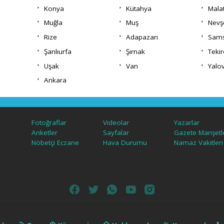
Konya
Kütahya
Mala
Muğla
Muş
Nevş
Rize
Adapazarı
Sam
Şanlıurfa
Şırnak
Teki
Uşak
Van
Yalo
Ankara
Fotoğraflar
Videolar
Yazarlar
Anketler
Sayfalar
Gazete Manşetle
Nöbetçi Eczane
Hava Durumu
Namaz Vakitleri