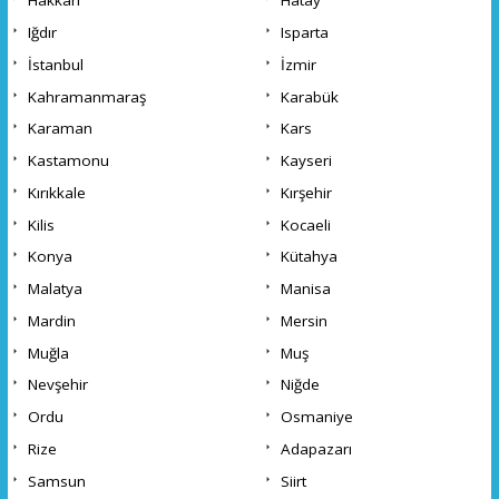
Hakkari
Hatay
Iğdır
Isparta
İstanbul
İzmir
Kahramanmaraş
Karabük
Karaman
Kars
Kastamonu
Kayseri
Kırıkkale
Kırşehir
Kilis
Kocaeli
Konya
Kütahya
Malatya
Manisa
Mardin
Mersin
Muğla
Muş
Nevşehir
Niğde
Ordu
Osmaniye
Rize
Adapazarı
Samsun
Siirt