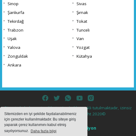
Sinop
Sivas
Şanlıurfa
Şırnak
Tekirdağ
Tokat
Trabzon
Tunceli
Uşak
Van
Yalova
Yozgat
Zonguldak
Kütahya
Ankara
Sitemizde bulunan içeriklerin tüm hakları saklı tutulmaktadır, izinsiz
içerikler kullanılamaz. Copyright 2020©
Sitemizden en iyi şekilde faydalanabilmeniz
için çerezler kullanılmaktadır. Bu siteye giriş
yaparak çerez kullanımını kabul etmiş
Haber Yazılımı:
Web Aksiyon
sayılıyorsunuz.
Daha fazla bilgi
haber yazılımı
haber paketi
haber scripti
haber yazılım
haber