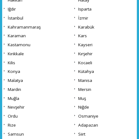
Hakkari
Hatay
Iğdır
Isparta
İstanbul
İzmir
Kahramanmaraş
Karabük
Karaman
Kars
Kastamonu
Kayseri
Kırıkkale
Kırşehir
Kilis
Kocaeli
Konya
Kütahya
Malatya
Manisa
Mardin
Mersin
Muğla
Muş
Nevşehir
Niğde
Ordu
Osmaniye
Rize
Adapazarı
Samsun
Siirt