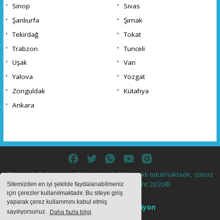
Sinop
Sivas
Şanlıurfa
Şırnak
Tekirdağ
Tokat
Trabzon
Tunceli
Uşak
Van
Yalova
Yozgat
Zonguldak
Kütahya
Ankara
Sitemizde bulunan içeriklerin tüm hakları saklı tutulmaktadır, izinsiz
içerikler kullanılamaz. Copyright 2020©
Sitemizden en iyi şekilde faydalanabilmeniz
için çerezler kullanılmaktadır. Bu siteye giriş
yaparak çerez kullanımını kabul etmiş
Haber Yazılımı:
Web Aksiyon
sayılıyorsunuz.
Daha fazla bilgi
haber yazılımı
haber paketi
haber scripti
haber yazılım
haber