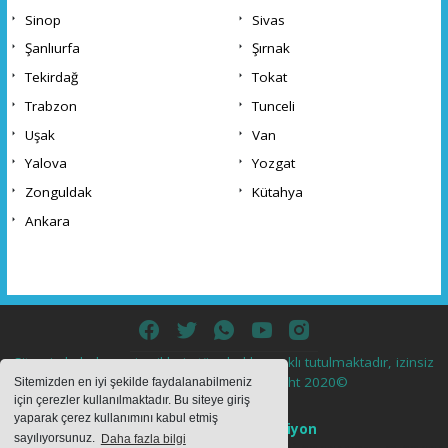
Sinop
Sivas
Şanlıurfa
Şırnak
Tekirdağ
Tokat
Trabzon
Tunceli
Uşak
Van
Yalova
Yozgat
Zonguldak
Kütahya
Ankara
Sitemizde bulunan içeriklerin tüm hakları saklı tutulmaktadır, izinsiz
içerikler kullanılamaz. Copyright 2020©
Sitemizden en iyi şekilde faydalanabilmeniz
için çerezler kullanılmaktadır. Bu siteye giriş
yaparak çerez kullanımını kabul etmiş
Haber Yazılımı:
Web Aksiyon
sayılıyorsunuz.
Daha fazla bilgi