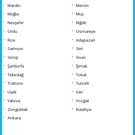
Mardin
Mersin
Muğla
Muş
Nevşehir
Niğde
Ordu
Osmaniye
Rize
Adapazarı
Samsun
Siirt
Sinop
Sivas
Şanlıurfa
Şırnak
Tekirdağ
Tokat
Trabzon
Tunceli
Uşak
Van
Yalova
Yozgat
Zonguldak
Kütahya
Ankara