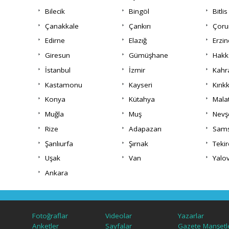
Bilecik
Bingöl
Bitlis
Çanakkale
Çankırı
Çor
Edirne
Elazığ
Erzi
Giresun
Gümüşhane
Hakk
İstanbul
İzmir
Kah
Kastamonu
Kayseri
Kırık
Konya
Kütahya
Mala
Muğla
Muş
Nevş
Rize
Adapazarı
Sam
Şanlıurfa
Şırnak
Teki
Uşak
Van
Yalo
Ankara
Fotoğraflar
Videolar
Yazarlar
Anketler
Sayfalar
Gazete Manşetle