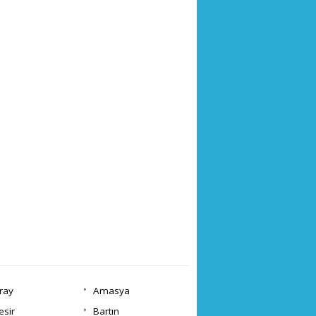
ray
Amasya
esir
Bartın