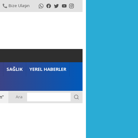
Bize Ulaşın
SAĞLIK
YEREL HABERLER
Ara
m”