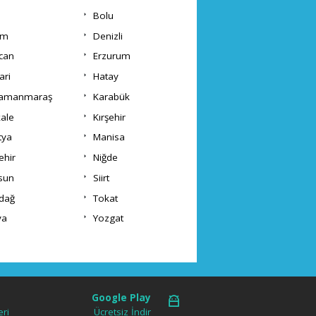
Bolu
um
Denizli
ncan
Erzurum
ari
Hatay
ramanmaraş
Karabük
kale
Kırşehir
tya
Manisa
ehir
Niğde
sun
Siirt
rdağ
Tokat
va
Yozgat
Google Play
ri
Ücretsiz İndir