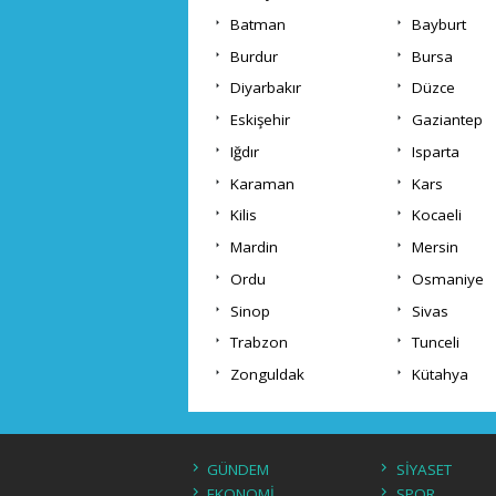
Batman
Bayburt
Burdur
Bursa
Diyarbakır
Düzce
Eskişehir
Gaziantep
Iğdır
Isparta
Karaman
Kars
Kilis
Kocaeli
Mardin
Mersin
Ordu
Osmaniye
Sinop
Sivas
Trabzon
Tunceli
Zonguldak
Kütahya
GÜNDEM
SİYASET
EKONOMİ
SPOR