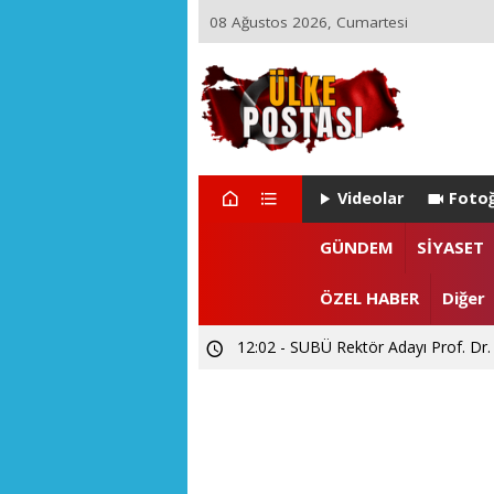
08 Ağustos 2026, Cumartesi
Videolar
Fotoğ
22:29 - ZEYNEP ARI TETİK İSTA
GÜNDEM
SİYASET
15:55 - Levent CANDAN'dan Prof. Dr
ÖZEL HABER
Diğer
12:02 - SUBÜ Rektör Adayı Prof. Dr.