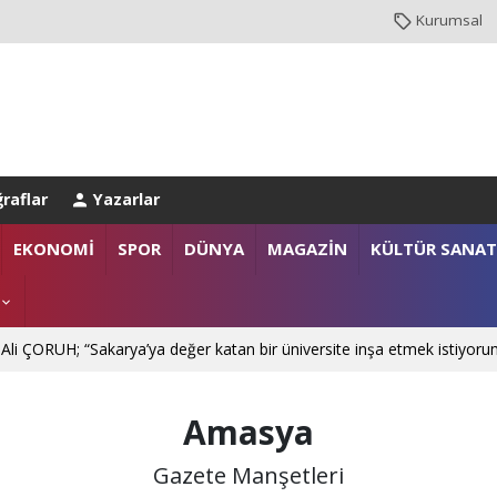
Kurumsal
raflar
Yazarlar
NBUL EMNİYET MÜDÜRLÜĞÜ’NE ATANDI
EKONOMİ
SPOR
DÜNYA
MAGAZİN
KÜLTÜR SANAT
. Mehmet SARIBIYIK'a vefa ziyareti
 Ali ÇORUH; “Sakarya’ya değer katan bir üniversite inşa etmek istiyoru
Amasya
Gazete Manşetleri