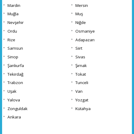
Mardin
Mersin
Muğla
Muş
Nevşehir
Niğde
Ordu
Osmaniye
Rize
Adapazarı
Samsun
Siirt
Sinop
Sivas
Şanlıurfa
Şırnak
Tekirdağ
Tokat
Trabzon
Tunceli
Uşak
Van
Yalova
Yozgat
Zonguldak
Kütahya
Ankara