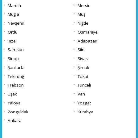
Mardin
Mersin
Muğla
Muş
Nevşehir
Niğde
Ordu
Osmaniye
Rize
Adapazarı
Samsun
Siirt
Sinop
Sivas
Şanlıurfa
Şırnak
Tekirdağ
Tokat
Trabzon
Tunceli
Uşak
Van
Yalova
Yozgat
Zonguldak
Kütahya
Ankara