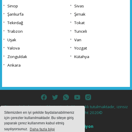
Sinop
Sivas
Şanlıurfa
Şırnak
Tekirdağ
Tokat
Trabzon
Tunceli
Uşak
Van
Yalova
Yozgat
Zonguldak
Kütahya
Ankara
Sitemizde bulunan içeriklerin tüm hakları saklı tutulmaktadır, izinsiz
içerikler kullanılamaz. Copyright 2020©
Sitemizden en iyi şekilde faydalanabilmeniz
için çerezler kullanılmaktadır. Bu siteye giriş
yaparak çerez kullanımını kabul etmiş
Haber Yazılımı:
Web Aksiyon
sayılıyorsunuz.
Daha fazla bilgi